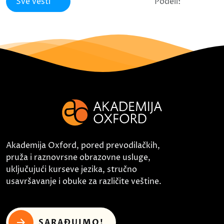
Sve vesti
Podeli:
Akademija Oxford, pored prevodilačkih,
pruža i raznovrsne obrazovne usluge,
uključujući kurseve jezika, stručno
usavršavanje i obuke za različite veštine.
SARAĐUJMO!