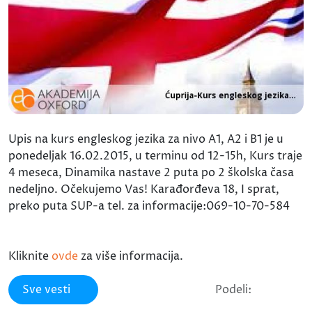
Upis na kurs engleskog jezika za nivo A1, A2 i B1 je u
ponedeljak 16.02.2015, u terminu od 12-15h, Kurs traje
4 meseca, Dinamika nastave 2 puta po 2 školska časa
nedeljno. Očekujemo Vas! Karađorđeva 18, I sprat,
preko puta SUP-a tel. za informacije:069-10-70-584
Kliknite
ovde
za više informacija.
Sve vesti
Podeli: