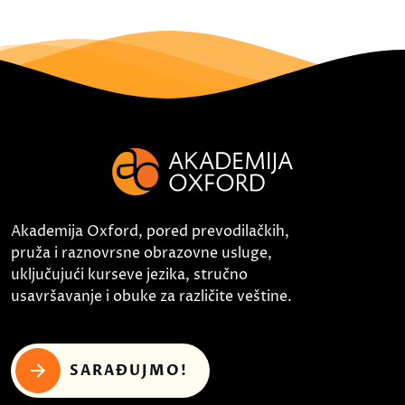
Akademija Oxford, pored prevodilačkih,
pruža i raznovrsne obrazovne usluge,
uključujući kurseve jezika, stručno
usavršavanje i obuke za različite veštine.
SARAĐUJMO!