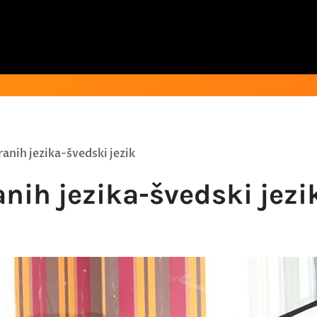
ranih jezika-švedski jezik
anih jezika-švedski jezi