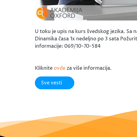
U toku je upis na kurs švedskog jezika. Sa 
Dinamika časa 1x nedeljno po 3 sata Požuri
informacije: 069/10-70-584
Kliknite
ovde
za više informacija.
Sve vesti