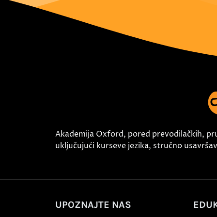
Akademija Oxford, pored prevodilačkih, pr
uključujući kurseve jezika, stručno usavršava
UPOZNAJTE NAS
EDUK