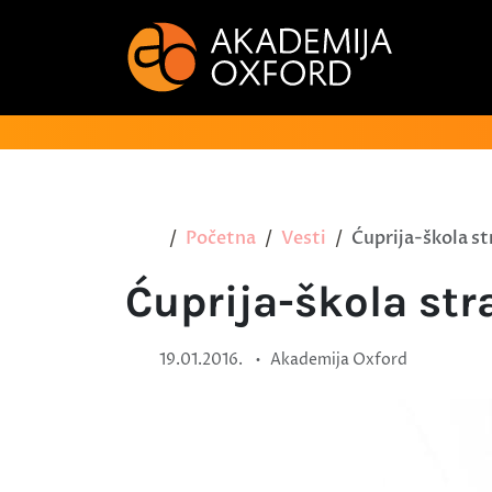
Početna
Vesti
Ćuprija-škola st
Ćuprija-škola str
•
19.01.2016.
Akademija Oxford