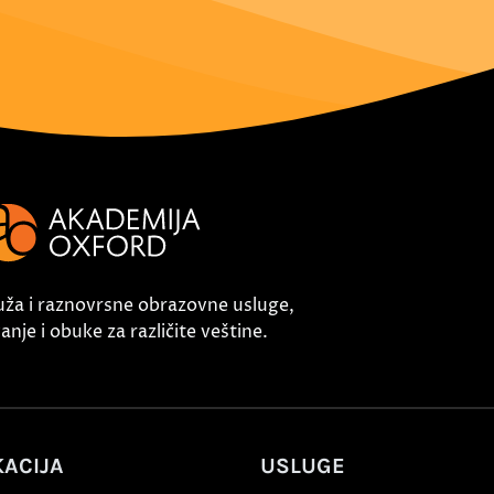
uža i raznovrsne obrazovne usluge,
nje i obuke za različite veštine.
ACIJA
USLUGE