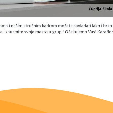
nama i našim stručnim kadrom možete savladati lako i brzo š
te i zauzmite svoje mesto u grupi! Očekujemo Vas! Karađorđ