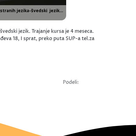
vedski jezik. Trajanje kursa je 4 meseca.
eva 18, I sprat, preko puta SUP-a tel.za
Podeli: