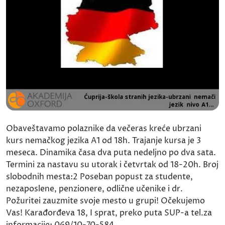
Obaveštavamo polaznike da večeras kreće ubrzani
kurs nemačkog jezika A1 od 18h. Trajanje kursa je 3
meseca. Dinamika časa dva puta nedeljno po dva sata.
Termini za nastavu su utorak i četvrtak od 18-20h. Broj
slobodnih mesta:2 Poseban popust za studente,
nezaposlene, penzionere, odlične učenike i dr.
Požuritei zauzmite svoje mesto u grupi! Očekujemo
Vas! Karađorđeva 18, I sprat, preko puta SUP-a tel.za
informacije: 069/10-70-584