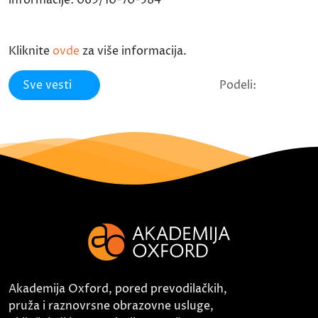
Kliknite
ovde
za više informacija.
Sve vesti
Podeli:
Akademija Oxford, pored prevodilačkih,
pruža i raznovrsne obrazovne usluge,