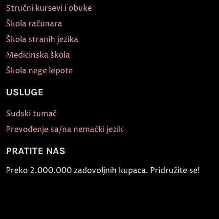
Stručni kursevi i obuke
Škola računara
Škola stranih jezika
Medicinska škola
Škola nege lepote
USLUGE
Sudski tumač
Prevođenje sa/na nemački jezik
PRATITE NAS
Preko 2.000.000 zadovoljnih kupaca. Pridružite se!