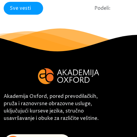
Sve vesti
Podeli:
Akademija Oxford, pored prevodilačkih,
pruža i raznovrsne obrazovne usluge,
uključujući kurseve jezika, stručno
usavršavanje i obuke za različite veštine.