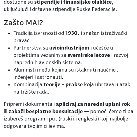
dostupne su
stipendije i finansijske olakšice
,
uključujući i državne stipendije Ruske Federacije.
Zašto MAI?
Tradicija izvrsnosti od
1930.
i snažan istraživački
pravac.
Partnerstva sa
avioindustrijom
i učešće u
projektima vezanim za
svemirske letove
i razvoj
naprednih avionskih sistema.
Alumnisti među kojima su istaknuti naučnici,
inženjeri i astronauti.
Kombinacija
teorije + prakse
koja ubrzava ulazak
na tržište rada.
Pripremi dokumenta i
apliciraj za naredni upisni rok
ili
zakaži besplatne konsultacije
— pomoći ćemo ti da
izabereš program i put (ruski ili engleski) koji najbolje
odgovara tvojim ciljevima.