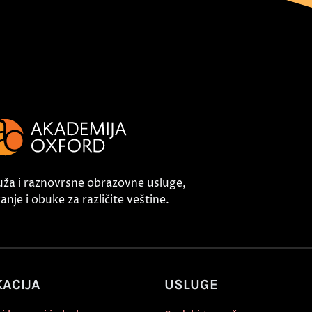
uža i raznovrsne obrazovne usluge,
nje i obuke za različite veštine.
ACIJA
USLUGE