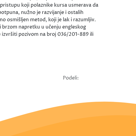
 pristupu koji polaznike kursa usmerava da
otpuna, nužno je razvijanje i ostalih
o osmišljen metod, koji je lak i razumljiv.
m i brzom napretku u učenju engleskog
izvršiti pozivom na broj 036/201-889 ili
Podeli: