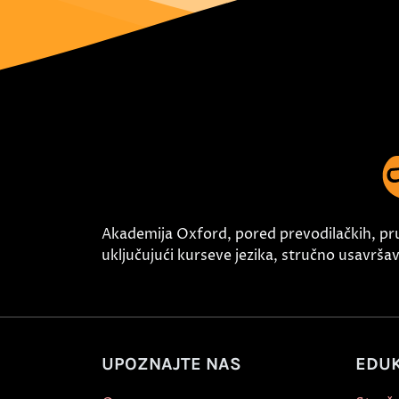
Akademija Oxford, pored prevodilačkih, pr
uključujući kurseve jezika, stručno usavršava
UPOZNAJTE NAS
EDUK