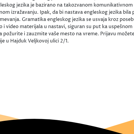
ngleskog jezika je bazirano na takozvanom komunikativnom
om izražavanju. Ipak, da bi nastava engleskog jezika bila p
zumevanja. Gramatika engleskog jezika se usvaja kroz posebn
io i video materijala u nastavi, siguran su put ka uspešno
a požurite i zauzmite vaše mesto na vreme. Prijavu možete 
e u Hajduk Veljkovoj ulici 2/1.