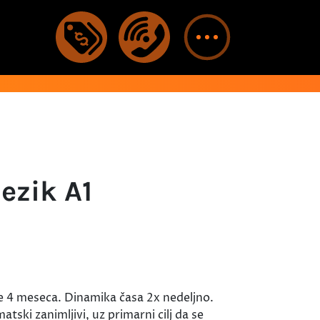
jezik A1
je 4 meseca. Dinamika časa 2x nedeljno.
ski zanimljivi, uz primarni cilj da se