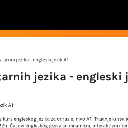
starnih jezika - engleski jezik A1
tarnih jezika - engleski 
kurs engleskog jezika za odrasle, nivo A1. Trajanje kursa 
 Časovi engleskog jezika su dinamični, interaktivni i temat