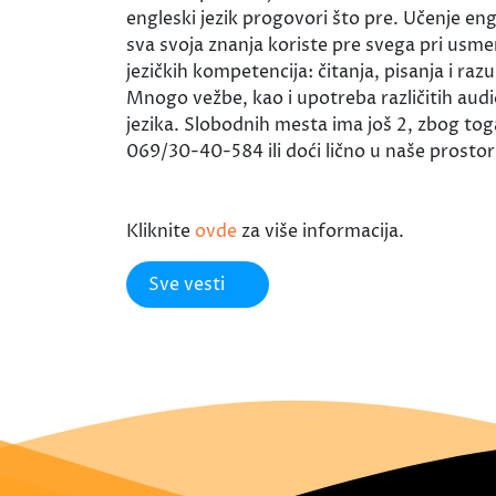
engleski jezik progovori što pre. Učenje e
sva svoja znanja koriste pre svega pri usmen
jezičkih kompetencija: čitanja, pisanja i ra
Mnogo vežbe, kao i upotreba različitih aud
jezika. Slobodnih mesta ima još 2, zbog tog
069/30-40-584 ili doći lično u naše prostorij
Kliknite
ovde
za više informacija.
Sve vesti