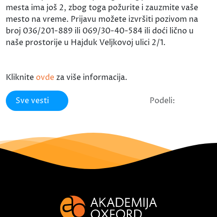
mesta ima još 2, zbog toga požurite i zauzmite vaše
mesto na vreme. Prijavu možete izvršiti pozivom na
broj 036/201-889 ili 069/30-40-584 ili doći lično u
naše prostorije u Hajduk Veljkovoj ulici 2/1.
Kliknite
ovde
za više informacija.
Sve vesti
Podeli: