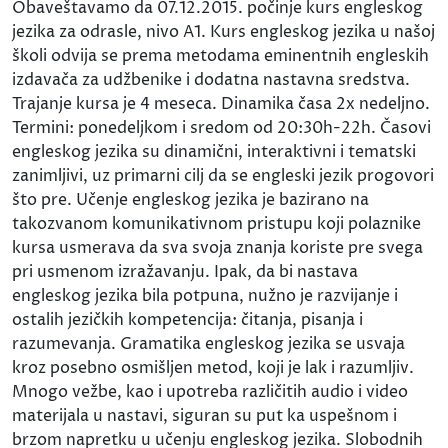
Obaveštavamo da 07.12.2015. počinje kurs engleskog
jezika za odrasle, nivo A1. Kurs engleskog jezika u našoj
školi odvija se prema metodama eminentnih engleskih
izdavača za udžbenike i dodatna nastavna sredstva.
Trajanje kursa je 4 meseca. Dinamika časa 2x nedeljno.
Termini: ponedeljkom i sredom od 20:30h-22h. Časovi
engleskog jezika su dinamični, interaktivni i tematski
zanimljivi, uz primarni cilj da se engleski jezik progovori
što pre. Učenje engleskog jezika je bazirano na
takozvanom komunikativnom pristupu koji polaznike
kursa usmerava da sva svoja znanja koriste pre svega
pri usmenom izražavanju. Ipak, da bi nastava
engleskog jezika bila potpuna, nužno je razvijanje i
ostalih jezičkih kompetencija: čitanja, pisanja i
razumevanja. Gramatika engleskog jezika se usvaja
kroz posebno osmišljen metod, koji je lak i razumljiv.
Mnogo vežbe, kao i upotreba različitih audio i video
materijala u nastavi, siguran su put ka uspešnom i
brzom napretku u učenju engleskog jezika. Slobodnih