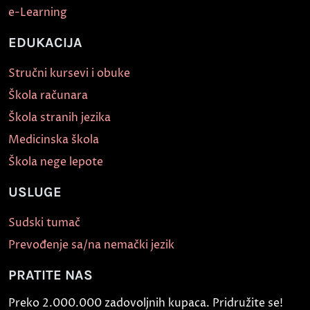
e-Learning
EDUKACIJA
Stručni kursevi i obuke
Škola računara
Škola stranih jezika
Medicinska škola
Škola nege lepote
USLUGE
Sudski tumač
Prevođenje sa/na nemački jezik
PRATITE NAS
Preko 2.000.000 zadovoljnih kupaca. Pridružite se!