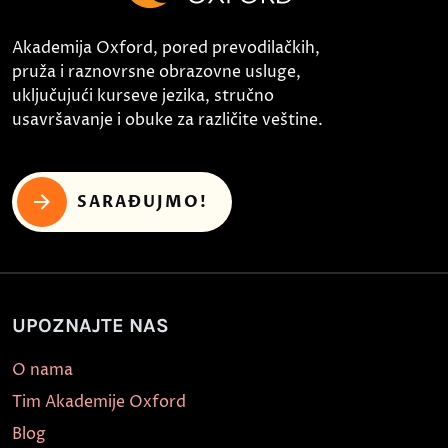
Akademija Oxford, pored prevodilačkih,
pruža i raznovrsne obrazovne usluge,
uključujući kurseve jezika, stručno
usavršavanje i obuke za različite veštine.
SARAĐUJMO!
UPOZNAJTE NAS
O nama
Tim Akademije Oxford
Blog