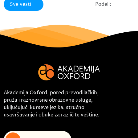
Sve vesti
Podeli:
Akademija Oxford, pored prevodilačkih,
pruža i raznovrsne obrazovne usluge,
uključujući kurseve jezika, stručno
usavršavanje i obuke za različite veštine.