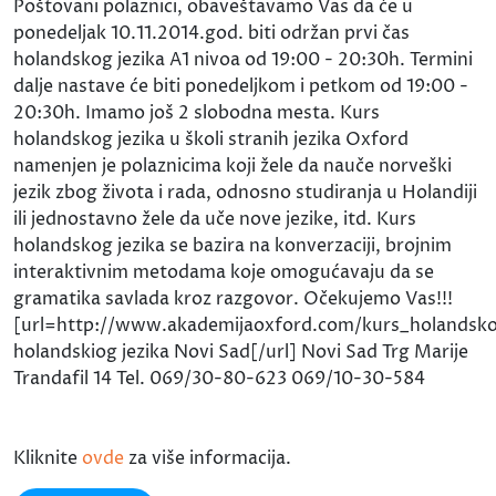
Poštovani polaznici, obaveštavamo Vas da će u
ponedeljak 10.11.2014.god. biti održan prvi čas
holandskog jezika A1 nivoa od 19:00 - 20:30h. Termini
dalje nastave će biti ponedeljkom i petkom od 19:00 -
20:30h. Imamo još 2 slobodna mesta. Kurs
holandskog jezika u školi stranih jezika Oxford
namenjen je polaznicima koji žele da nauče norveški
jezik zbog života i rada, odnosno studiranja u Holandiji
ili jednostavno žele da uče nove jezike, itd. Kurs
holandskog jezika se bazira na konverzaciji, brojnim
interaktivnim metodama koje omogućavaju da se
gramatika savlada kroz razgovor. Očekujemo Vas!!!
[url=http://www.akademijaoxford.com/kurs_holandsko
holandskiog jezika Novi Sad[/url] Novi Sad Trg Marije
Trandafil 14 Tel. 069/30-80-623 069/10-30-584
Kliknite
ovde
za više informacija.