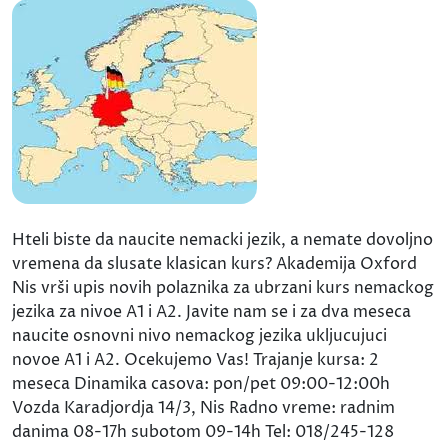
Hteli biste da naucite nemacki jezik, a nemate dovoljno
vremena da slusate klasican kurs? Akademija Oxford
Nis vrši upis novih polaznika za ubrzani kurs nemackog
jezika za nivoe A1 i A2. Javite nam se i za dva meseca
naucite osnovni nivo nemackog jezika ukljucujuci
novoe A1 i A2. Ocekujemo Vas! Trajanje kursa: 2
meseca Dinamika casova: pon/pet 09:00-12:00h
Vozda Karadjordja 14/3, Nis Radno vreme: radnim
danima 08-17h subotom 09-14h Tel: 018/245-128