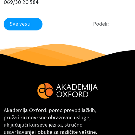
069/30 20 584
Sve vesti
Podeli:
Akademija Oxford, pored prevodilačkih,
pruža i raznovrsne obrazovne usluge,
uključujući kurseve jezika, stručno
usavršavanje i obuke za različite veštine.