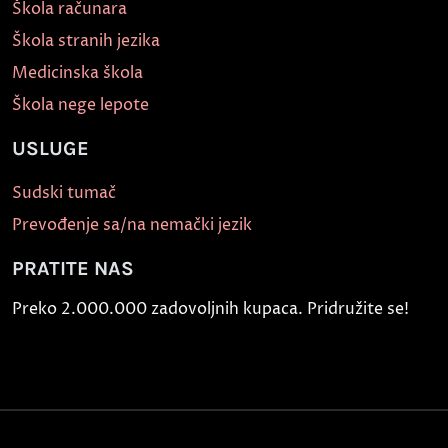
Škola računara
Škola stranih jezika
Medicinska škola
Škola nege lepote
USLUGE
Sudski tumač
Prevođenje sa/na nemački jezik
PRATITE NAS
Preko 2.000.000 zadovoljnih kupaca. Pridružite se!