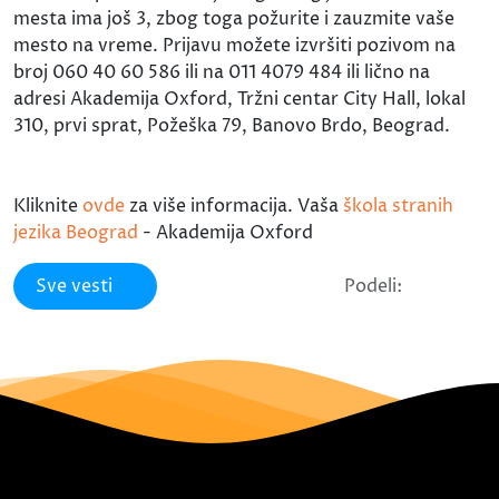
mesta ima još 3, zbog toga požurite i zauzmite vaše
mesto na vreme. Prijavu možete izvršiti pozivom na
broj 060 40 60 586 ili na 011 4079 484 ili lično na
adresi Akademija Oxford, Tržni centar City Hall, lokal
310, prvi sprat, Požeška 79, Banovo Brdo, Beograd.
Kliknite
ovde
za više informacija. Vaša
škola stranih
jezika Beograd
- Akademija Oxford
Sve vesti
Podeli: