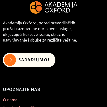
Akademija Oxford, pored prevodilačkih,
pruža i raznovrsne obrazovne usluge,
uključujući kurseve jezika, stručno
usavršavanje i obuke za različite veštine.
SARAĐUJMO!
UPOZNAJTE NAS
O nama