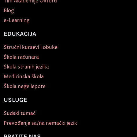
Tim Akademije Oxford
Blog
e-Learning
EDUKACIJA
Stručni kursevi i obuke
Škola računara
Škola stranih jezika
Medicinska škola
Škola nege lepote
USLUGE
Sudski tumač
Prevođenje sa/na nemački jezik
PRATITE NAS