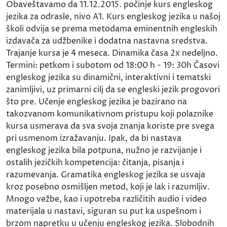
Obaveštavamo da 11.12.2015. počinje kurs engleskog
jezika za odrasle, nivo A1. Kurs engleskog jezika u našoj
školi odvija se prema metodama eminentnih engleskih
izdavača za udžbenike i dodatna nastavna sredstva.
Trajanje kursa je 4 meseca. Dinamika časa 2x nedeljno.
Termini: petkom i subotom od 18:00 h - 19: 30h Časovi
engleskog jezika su dinamični, interaktivni i tematski
zanimljivi, uz primarni cilj da se engleski jezik progovori
što pre. Učenje engleskog jezika je bazirano na
takozvanom komunikativnom pristupu koji polaznike
kursa usmerava da sva svoja znanja koriste pre svega
pri usmenom izražavanju. Ipak, da bi nastava
engleskog jezika bila potpuna, nužno je razvijanje i
ostalih jezičkih kompetencija: čitanja, pisanja i
razumevanja. Gramatika engleskog jezika se usvaja
kroz posebno osmišljen metod, koji je lak i razumljiv.
Mnogo vežbe, kao i upotreba različitih audio i video
materijala u nastavi, siguran su put ka uspešnom i
brzom napretku u učenju engleskog jezika. Slobodnih