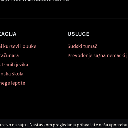
ACIJA
USLUGE
i kursevi i obuke
Sudski tumač
 računara
Prevođenje sa/na nemački j
stranih jezika
inska škola
nege lepote
kustvo na sajtu. Nastavkom pregledanja prihvatate našu upotrebu 