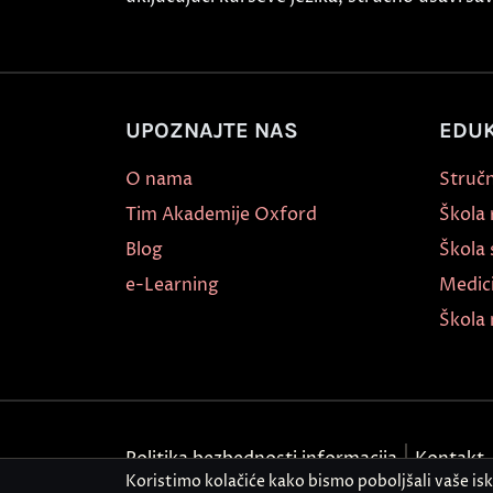
UPOZNAJTE NAS
EDUK
O nama
Stručn
Tim Akademije Oxford
Škola
Blog
Škola 
e-Learning
Medic
Škola 
Politika bezbednosti informacija
Kontakt
Koristimo kolačiće kako bismo poboljšali vaše is