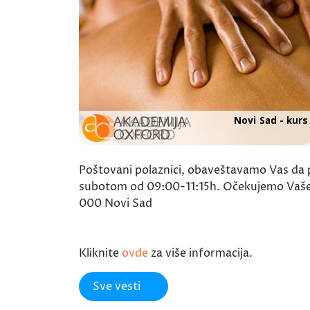
Poštovani polaznici, obaveštavamo Vas da 
subotom od 09:00-11:15h. Očekujemo Vaše p
000 Novi Sad
Kliknite
ovde
za više informacija.
Sve vesti