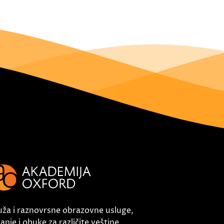
uža i raznovrsne obrazovne usluge,
nje i obuke za različite veštine.