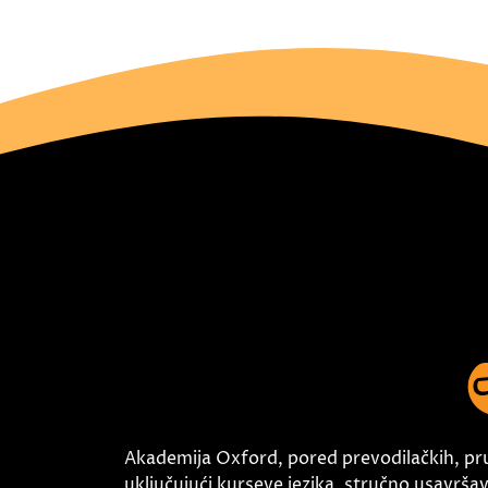
Akademija Oxford, pored prevodilačkih, pr
uključujući kurseve jezika, stručno usavršava