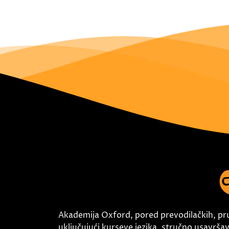
Akademija Oxford, pored prevodilačkih, pr
uključujući kurseve jezika, stručno usavršava