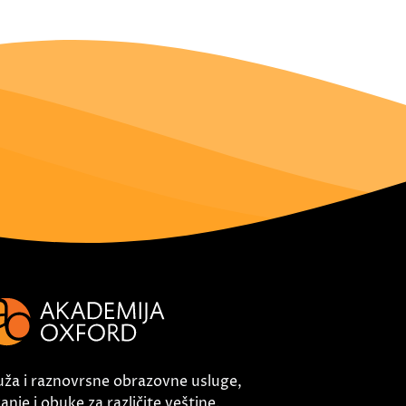
uža i raznovrsne obrazovne usluge,
nje i obuke za različite veštine.