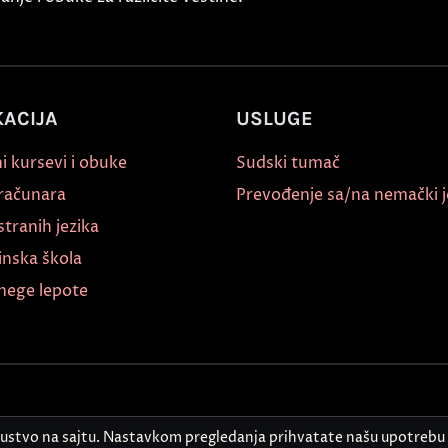
ACIJA
USLUGE
i kursevi i obuke
Sudski tumač
 računara
Prevođenje sa/na nemački j
stranih jezika
inska škola
nege lepote
kustvo na sajtu. Nastavkom pregledanja prihvatate našu upotrebu 