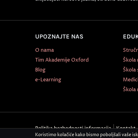
UPOZNAJTE NAS
EDUK
O nama
Stručn
Tim Akademije Oxford
Škola
Blog
Škola 
e-Learning
Medic
Škola 
Politika bezbednosti informacija
Kontakt
Koristimo kolačiće kako bismo poboljšali vaše is