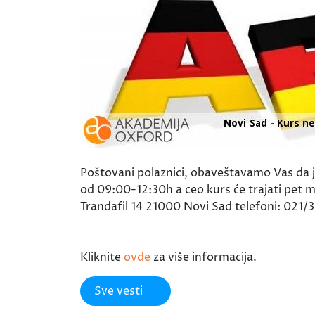
Poštovani polaznici, obaveštavamo Vas da j
od 09:00-12:30h a ceo kurs će trajati pet me
Trandafil 14 21000 Novi Sad telefoni: 02
Kliknite
ovde
za više informacija.
Sve vesti