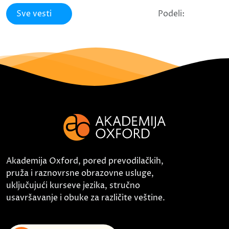
Sve vesti
Podeli:
Akademija Oxford, pored prevodilačkih,
pruža i raznovrsne obrazovne usluge,
uključujući kurseve jezika, stručno
usavršavanje i obuke za različite veštine.