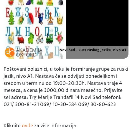
Poštovani polaznici, u toku je formiranje grupe za ruski
jezik, nivo A1. Nastava će se odvijati ponedeljkom i
sredom u terminu od 19:00-20:30h. Nastava traje 4
meseca, a cena je 3000,00 dinara mesečno. Prijavite
se! adresa: Trg Marije Trandafil 14 Novi Sad telefoni:
021/ 300-81-21 069/ 10-30-584 069/ 30-80-623
Kliknite
ovde
za više informacija.