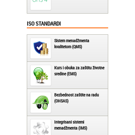
ISO STANDARDI
Sistem menadžmenta
kvalitetom (QMS)
Kurs i obuka za zaštitu životne
sredine (EMS)
Bezbednost zaštite na radu
(OHSAS)
Integrisani sistemi
menadžmenta (IMS)