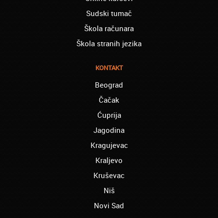
Dragan iz Čačka:
Sudski tumač
Retko gde može da se nađe prava
Škola računara
profesionalnost u našoj zemlji i naravno
usluga, sve pohvale od mene
Škola stranih jezika
Mica iz Smedereva:
Moja ćerka je završila vanredno medicinsku
KONTAKT
srednju školu preko akademije Oxford,
Mogu samo da Vam poželim sve najbolje i
Beograd
Hvala Vam Puno
Čačak
Aranđelovac - Elena:
Ćuprija
mislim da je odlicno što na jednom mestu
Jagodina
mogu da nađem usluge prevođenja za
razlicite jezike, i da ne moram da šetam od
Kragujevac
prevodioca do prevodioca.
Kraljevo
Babušnica - Snežana:
Kruševac
oduvek sam želela da profesionalno kuvam
i to sam uspela zahvaljujući ljudima u
Niš
Akademiji Oxford!
Novi Sad
Bač – Serena: