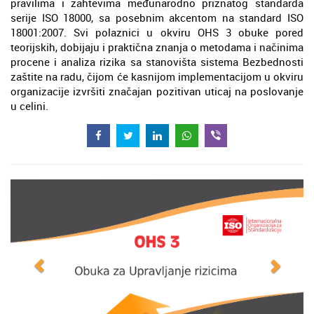
pravilima i zahtevima međunarodno priznatog standarda
serije ISO 18000, sa posebnim akcentom na standard ISO
18001:2007. Svi polaznici u okviru OHS 3 obuke pored
teorijskih, dobijaju i praktična znanja o metodama i načinima
procene i analiza rizika sa stanovišta sistema Bezbednosti
zaštite na radu, čijom će kasnijom implementacijom u okviru
organizacije izvršiti značajan pozitivan uticaj na poslovanje
u celini.