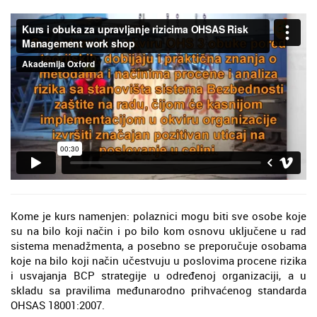
Kome je kurs namenjen: polaznici mogu biti sve osobe koje
su na bilo koji način i po bilo kom osnovu uključene u rad
sistema menadžmenta, a posebno se preporučuje osobama
koje na bilo koji način učestvuju u poslovima procene rizika
i usvajanja BCP strategije u određenoj organizaciji, a u
skladu sa pravilima međunarodno prihvaćenog standarda
OHSAS 18001:2007.