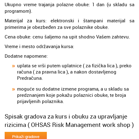
Ukupno vreme trajanja polazne obuke: 1 dan (u skladu sa
programom).
Materijal za kurs: elektronski i štampani materijal sa
primerima je obezbeđen za sve polaznike obuke.
Cena obuke: cenu šaljemo na upit shodno Vašem zahtevu.
Vreme i mesto održavanja kursa:
Dodatne napomene:
uplata se vrši putem uplatnice ( za fizička lica ), preko
računa ( za pravna lica ), a nakon dostavljenog
Predračuna.
moguće su dodatne izmene programa, a u skladu sa
predznanjem koje pokažu polaznici obuke, te broja
prijavljenih polaznika.
Spisak gradova za kurs i obuku za upravljanje
rizicima ( OHSAS Risk Management work shop )