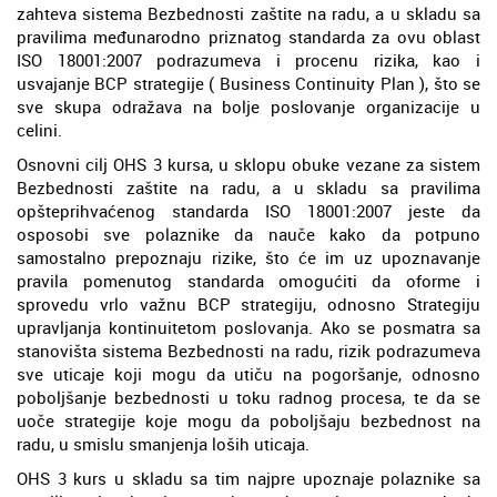
zahteva sistema Bezbednosti zaštite na radu, a u skladu sa
pravilima međunarodno priznatog standarda za ovu oblast
ISO 18001:2007 podrazumeva i procenu rizika, kao i
usvajanje BCP strategije ( Business Continuity Plan ), što se
sve skupa odražava na bolje poslovanje organizacije u
celini.
Osnovni cilj OHS 3 kursa, u sklopu obuke vezane za sistem
Bezbednosti zaštite na radu, a u skladu sa pravilima
opšteprihvaćenog standarda ISO 18001:2007 jeste da
osposobi sve polaznike da nauče kako da potpuno
samostalno prepoznaju rizike, što će im uz upoznavanje
pravila pomenutog standarda omogućiti da oforme i
sprovedu vrlo važnu BCP strategiju, odnosno Strategiju
upravljanja kontinuitetom poslovanja. Ako se posmatra sa
stanovišta sistema Bezbednosti na radu, rizik podrazumeva
sve uticaje koji mogu da utiču na pogoršanje, odnosno
poboljšanje bezbednosti u toku radnog procesa, te da se
uoče strategije koje mogu da poboljšaju bezbednost na
radu, u smislu smanjenja loših uticaja.
OHS 3 kurs u skladu sa tim najpre upoznaje polaznike sa