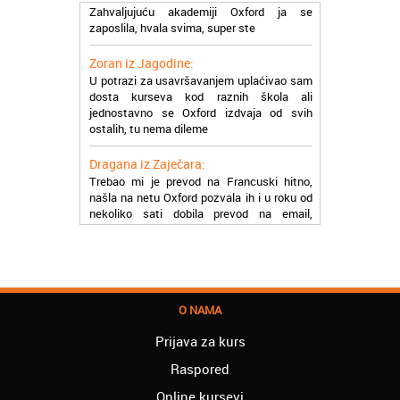
zaposlila, hvala svima, super ste
Zoran iz Jagodine:
U potrazi za usavršavanjem uplaćivao sam
dosta kurseva kod raznih škola ali
jednostavno se Oxford izdvaja od svih
ostalih, tu nema dileme
Dragana iz Zaječara:
Trebao mi je prevod na Francuski hitno,
našla na netu Oxford pozvala ih i u roku od
nekoliko sati dobila prevod na email,
stvarno su super
Petar iz Paraćina:
Završio kurs za automehaničara, zaposlio
se, ja ljudi ne znam šta bi radio sada da ne
postojite, Hvala Vam
O NAMA
Natasa iz Kraljeva:
Prijava za kurs
Najbolji knjigovodstveni program! Sa
Raspored
lakoćom sam savladala tromesečni kurs
knjigovodstva. Sve pohvale!
Online kursevi