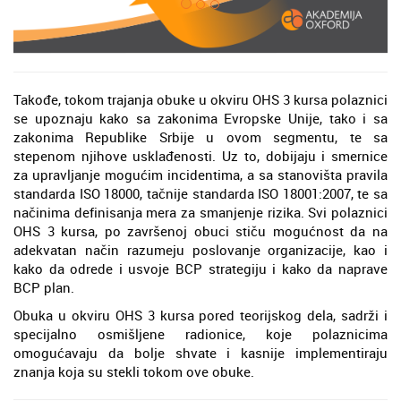
Takođe, tokom trajanja obuke u okviru OHS 3 kursa polaznici
se upoznaju kako sa zakonima Evropske Unije, tako i sa
zakonima Republike Srbije u ovom segmentu, te sa
stepenom njihove usklađenosti. Uz to, dobijaju i smernice
za upravljanje mogućim incidentima, a sa stanovišta pravila
standarda ISO 18000, tačnije standarda ISO 18001:2007, te sa
načinima definisanja mera za smanjenje rizika. Svi polaznici
OHS 3 kursa, po završenoj obuci stiču mogućnost da na
adekvatan način razumeju poslovanje organizacije, kao i
kako da odrede i usvoje BCP strategiju i kako da naprave
BCP plan.
Obuka u okviru OHS 3 kursa pored teorijskog dela, sadrži i
specijalno osmišljene radionice, koje polaznicima
omogućavaju da bolje shvate i kasnije implementiraju
znanja koja su stekli tokom ove obuke.