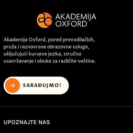
Akademija Oxford, pored prevodilačkih,
pruža i raznovrsne obrazovne usluge,
uključujući kurseve jezika, stručno
usavršavanje i obuke za različite veštine.
SARAĐUJMO!
UPOZNAJTE NAS