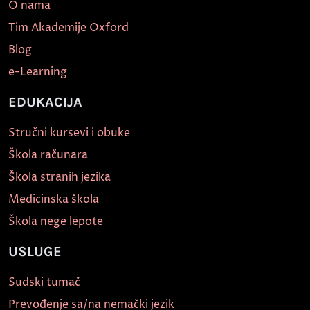
O nama
Tim Akademije Oxford
Blog
e-Learning
EDUKACIJA
Stručni kursevi i obuke
Škola računara
Škola stranih jezika
Medicinska škola
Škola nege lepote
USLUGE
Sudski tumač
Prevođenje sa/na nemački jezik