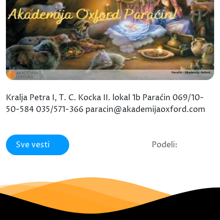
Kralja Petra I, T. C. Kocka II. lokal 1b Paraćin 069/10-
50-584 035/571-366 paracin@akademijaoxford.com
Sve vesti
Podeli: