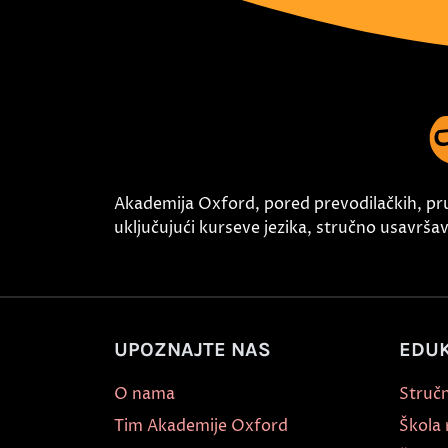
Akademija Oxford, pored prevodilačkih, pr
uključujući kurseve jezika, stručno usavršava
UPOZNAJTE NAS
EDUK
O nama
Stručn
Tim Akademije Oxford
Škola