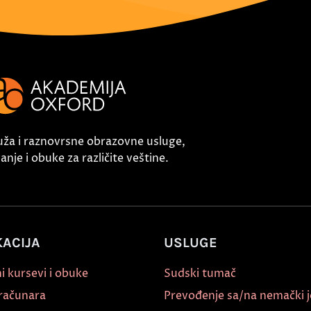
uža i raznovrsne obrazovne usluge,
nje i obuke za različite veštine.
ACIJA
USLUGE
i kursevi i obuke
Sudski tumač
 računara
Prevođenje sa/na nemački j