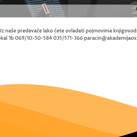
 naše predavače lako ćete ovladati pojmovima knjigovodstv
II, lokal 1b 069/10-50-584 035/571-366 paracin@akademijao