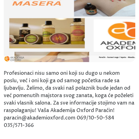
Profesionaci nisu samo oni koji su dugo u nekom
poslu, već i oni koji ga od samog početka rade sa
ljubavlju. Želimo, da svaki naš polaznik bude jedan od
već pomenutih majstora svog zanata, koga će poželeti
svaki vlasnik salona. Za sve informacije stojimo vam na
raspolaganju! Vaša Akademija Oxford Paraćin!
paracin@akademioxford.com 069/10-50-584
035/571-366