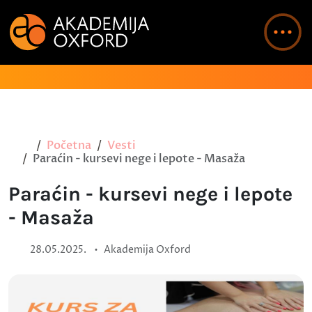
Početna
Vesti
Paraćin - kursevi nege i lepote - Masaža
Paraćin - kursevi nege i lepote
- Masaža
•
28.05.2025.
Akademija Oxford