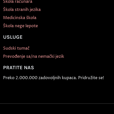
Škola računara
Škola stranih jezika
Medicinska škola
Škola nege lepote
USLUGE
Sudski tumač
Prevođenje sa/na nemački jezik
PRATITE NAS
Preko 2.000.000 zadovoljnih kupaca. Pridružite se!