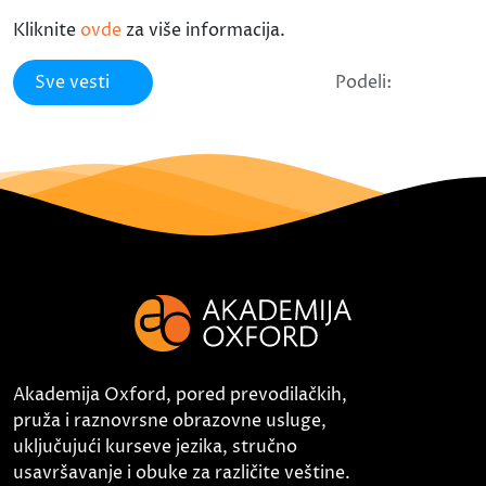
Kliknite
ovde
za više informacija.
Sve vesti
Podeli:
Akademija Oxford, pored prevodilačkih,
pruža i raznovrsne obrazovne usluge,
uključujući kurseve jezika, stručno
usavršavanje i obuke za različite veštine.