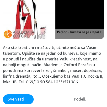
Ako ste kreativni i maštoviti, učinite nešto sa Vašim
talentom. Upišite se na jedan od kurseva, koje imamo
u ponudi i naučite da usmerite Vašu kreativnost, na
najbolji mogući način. Akademija Oxford Paraćin u
ponudi ima kurseve: frizer, šminker, maser, depilacija,
limfna drenaža, itd... Očekujemo baš Vas! T.C.Kocka II,
lokal 1B. Tel. 069/10 50 584 i 035/571 366
Sve vesti
Podeli: