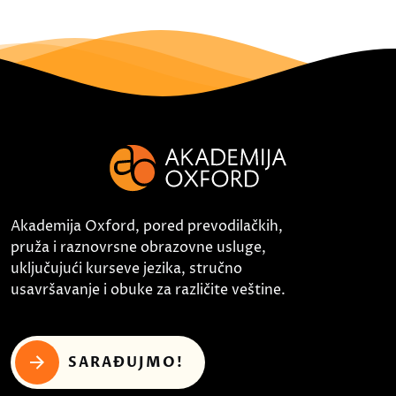
Akademija Oxford, pored prevodilačkih,
pruža i raznovrsne obrazovne usluge,
uključujući kurseve jezika, stručno
usavršavanje i obuke za različite veštine.
SARAĐUJMO!