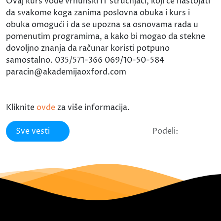
Ovaj kurs vode vrhunski IT stručnjaci, koji će nastojati
da svakome koga zanima poslovna obuka i kurs i
obuka omogući i da se upozna sa osnovama rada u
pomenutim programima, a kako bi mogao da stekne
dovoljno znanja da računar koristi potpuno
samostalno. 035/571-366 069/10-50-584
paracin@akademijaoxford.com
Kliknite
ovde
za više informacija.
Sve vesti
Podeli: