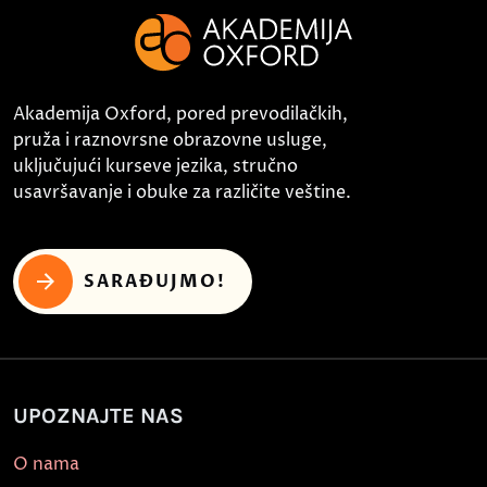
Akademija Oxford, pored prevodilačkih,
pruža i raznovrsne obrazovne usluge,
uključujući kurseve jezika, stručno
usavršavanje i obuke za različite veštine.
SARAĐUJMO!
UPOZNAJTE NAS
O nama