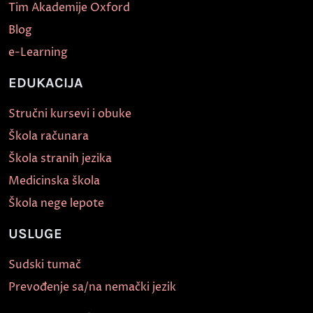
Tim Akademije Oxford
Blog
e-Learning
EDUKACIJA
Stručni kursevi i obuke
Škola računara
Škola stranih jezika
Medicinska škola
Škola nege lepote
USLUGE
Sudski tumač
Prevođenje sa/na nemački jezik