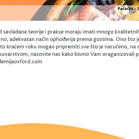
ed savladane teorije i prakse moraju imati mnogo kvalitetni
ravno, adekvatan način ophođenja prema gostima. Ono što j
to kraćem roku mogao pripremiti sve što je naručeno, na naj
te kuvarstvom, nazovite nas kako bismo Vam oraganizovali 
demijaoxford.com