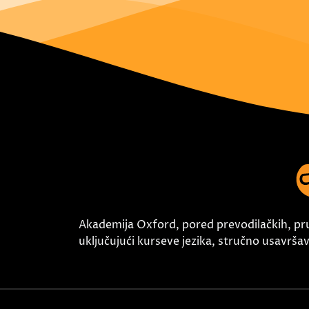
Akademija Oxford, pored prevodilačkih, pr
uključujući kurseve jezika, stručno usavršava