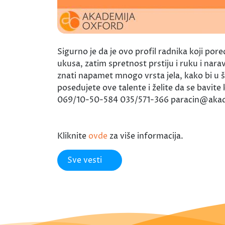
Sigurno je da je ovo profil radnika koji por
ukusa, zatim spretnost prstiju i ruku i na
znati napamet mnogo vrsta jela, kako bi u š
posedujete ove talente i želite da se bavi
069/10-50-584 035/571-366 paracin@aka
Kliknite
ovde
za više informacija.
Sve vesti