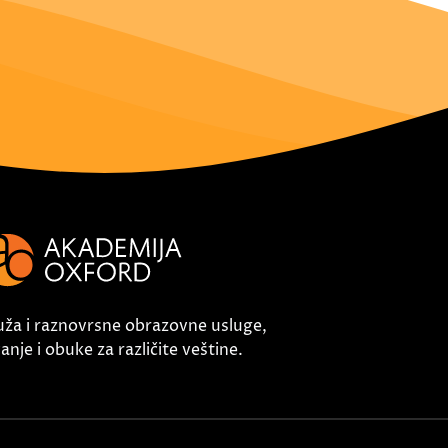
uža i raznovrsne obrazovne usluge,
nje i obuke za različite veštine.