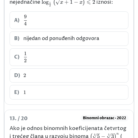
⩽
\log_{\frac{1}
nejednačine
l
o
g
+
1
−
2
iznosi:
(
)
x
x
1
2
{2}}\left(\sqrt{x+1}-
x\right)\leqslant 2
9
\dfrac{9}
A)
4
{4}
B)
nijedan od ponuđenih odgovora
1
\dfrac{1}
C)
2
{2}
2
D)
2
1
E)
1
13. / 20
Binomni obrazac · 2022
Ako je odnos binomnih koeficijenata četvrtog
n
\left(\sqrt[3]
n\in\
3
5
i trećeg člana u razvoju binoma
5
−
3
(
(
)