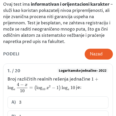
Ovaj test ima
informativan i orijentacioni karakter
–
služi kao koristan pokazatelj nivoa pripremljenosti, ali
nije zvanična procena niti garancija uspeha na
prijemnom. Test je besplatan, ne zahteva registraciju i
može se raditi neograničeno mnogo puta, što ga čini
odličnim alatom za sistematsko vežbanje i praćenje
napretka pred upis na fakultet.
PODELI
Nazad
1. / 20
Logaritamske jednačine · 2022
1+\log_{x}
Broj različitih realnih rešenja jednačine
1
+
{10}=\left(
4
−
x
2
l
o
g
=
l
o
g
−
1
l
o
g
10
je:
(
)
x
10
x
x
10
3
A)
3
1