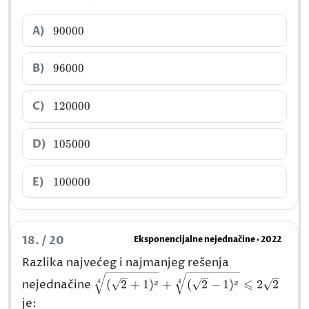
90000
A)
90000
96000
B)
96000
120000
C)
120000
105000
D)
105000
100000
E)
100000
18. / 20
Eksponencijalne nejednačine · 2022
Razlika najvećeg i najmanjeg rešenja
\sqrt[4]
⩽
4
4
nejednačine
(
2
+
1
)
+
(
2
−
1
)
2
2
x
x
{(\sqrt{2}+1)^{x}}+\sqrt[4]
je:
{(\sqrt{2}-1)^{x}}\leqslant