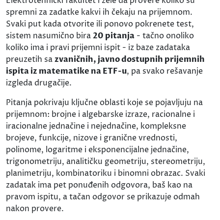
Elektrotehnički fakultet i žele da provere koliko su
spremni za zadatke kakvi ih čekaju na prijemnom.
Svaki put kada otvorite ili ponovo pokrenete test,
sistem nasumično bira
20 pitanja
- tačno onoliko
koliko ima i pravi prijemni ispit - iz baze zadataka
preuzetih sa
zvaničnih, javno dostupnih prijemnih
ispita iz matematike na ETF-u
, pa svako rešavanje
izgleda drugačije.
Pitanja pokrivaju ključne oblasti koje se pojavljuju na
prijemnom: brojne i algebarske izraze, racionalne i
iracionalne jednačine i nejednačine, kompleksne
brojeve, funkcije, nizove i granične vrednosti,
polinome, logaritme i eksponencijalne jednačine,
trigonometriju, analitičku geometriju, stereometriju,
planimetriju, kombinatoriku i binomni obrazac. Svaki
zadatak ima pet ponuđenih odgovora, baš kao na
pravom ispitu, a tačan odgovor se prikazuje odmah
nakon provere.