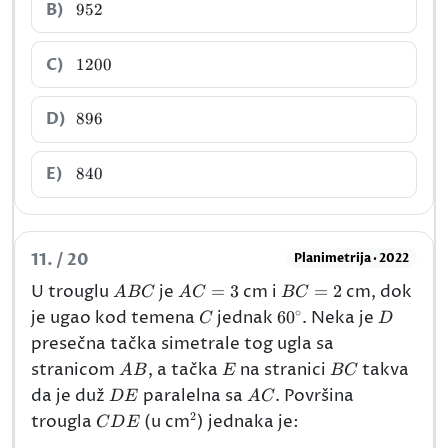
952
B)
952
1200
C)
1200
896
D)
896
840
E)
840
11. / 20
Planimetrija · 2022
ABC
AC=3
BC=2
U trouglu
je
=
3
cm i
=
2
cm, dok
A
BC
A
C
BC
∘
C
60^{\circ}
D
je ugao kod temena
jednak
6
0
. Neka je
C
D
presečna tačka simetrale tog ugla sa
AB
E
BC
stranicom
, a tačka
na stranici
takva
A
B
E
BC
DE
AC
da je duž
paralelna sa
. Površina
D
E
A
C
2
CDE
^{2}
trougla
(u cm
) jednaka je:
C
D
E