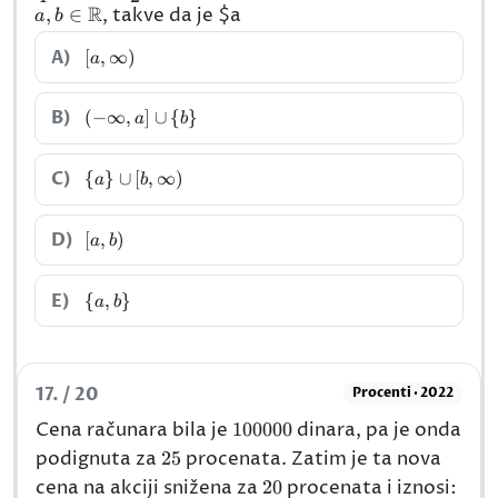
R
{2^{\sqrt{x-
,
∈
, takve da je
$a
a
b
1}}}+1\geqsl
[a,\infty)
A)
[
,
∞
)
0
a
(-
B)
(
−
∞
,
]
∪
{
}
a
b
\infty,a]\cup\
{b\}
\
C)
{
}
∪
[
,
∞
)
a
b
{a\}\cup[b,\infty)
[a,b)
D)
[
,
)
a
b
\
E)
{
,
}
a
b
{a,b\}
17. / 20
Procenti · 2022
100000
Cena računara bila je
100000
dinara, pa je onda
25
podignuta za
25
procenata. Zatim je ta nova
20
cena na akciji snižena za
20
procenata i iznosi: