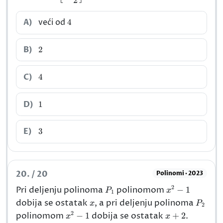
2
{2}\right]
4
A)
veći od
4
2
B)
2
4
C)
4
1
D)
1
3
E)
3
20. / 20
Polinomi · 2023
2
P_{1}
x^{2}-1
Pri deljenju polinoma
polinomom
−
1
P
x
1
x
P_{2}
dobija se ostatak
, a pri deljenju polinoma
x
P
2
2
x^{2}-1
x+2
polinomom
−
1
dobija se ostatak
+
2
.
x
x