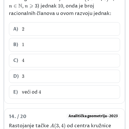
{5}-\sqrt[5]
N
⩾
n\geqslant3
10
∈
,
3
) jednak
10
, onda je broj
n
n
{3}\right)^{n}
racionalnih članova u ovom razvoju jednak:
2
A)
2
1
B)
1
4
C)
4
3
D)
3
4
E)
veći od
4
14. / 20
Analitička geometrija · 2023
A(3,4)
x^{2}
Rastojanje tačke
(
3
,
4
)
od centra kružnice
A