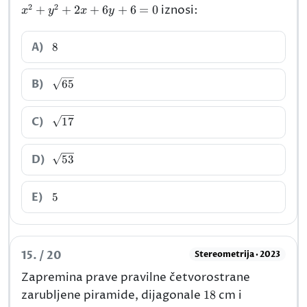
2
2
+
+
2
+
6
+
6
=
0
iznosi:
x
y
x
y
8
A)
8
\sqrt{65}
B)
65
\sqrt{17}
C)
17
\sqrt{53}
D)
53
5
E)
5
15. / 20
Stereometrija · 2023
Zapremina prave pravilne četvorostrane
18
zarubljene piramide, dijagonale
18
cm i