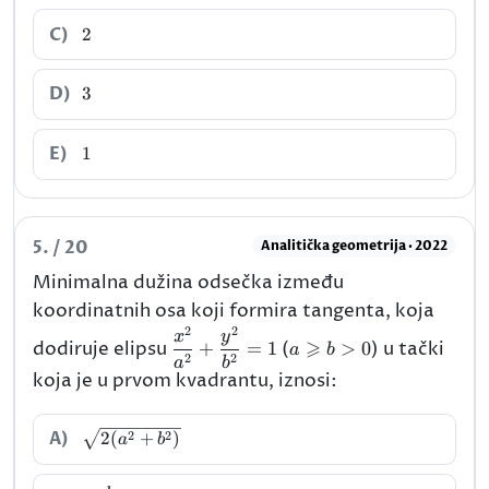
2
C)
2
3
D)
3
1
E)
1
5. / 20
Analitička geometrija · 2022
Minimalna dužina odsečka između
koordinatnih osa koji formira tangenta, koja
2
2
\dfrac{x^{2}}
a\geqslant
x
y
⩾
dodiruje elipsu
+
=
1
(
>
0
) u tački
a
b
{a^{2}}+\dfrac{y^{2}}
b>0
2
2
a
b
koja je u prvom kvadrantu, iznosi:
{b^{2}}=1
\sqrt{2(a^{2}+b^{2})}
A)
2
2
2
(
+
)
a
b