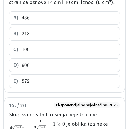
3
14
10
^{3}
stranica osnove
14
cm i
10
cm, iznosi (u cm
):
436
A)
436
218
B)
218
109
C)
109
900
D)
900
872
E)
872
16. / 20
Eksponencijalne nejednačine · 2023
\dfrac{1}
Skup svih realnih rešenja nejednačine
{4^{\sqrt{x-
1
5
a,b\in\
⩾
−
+
1
0
je oblika (za neke
1}-1}}-\dfrac
−
1
−
1
−
1
4
2
x
x