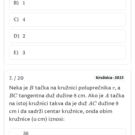
1
B)
1
4
C)
4
2
D)
2
3
E)
3
7. / 20
Kružnica · 2023
B
r
BC
Neka je
tačka na kružnici poluprečnika
, a
B
r
8
A
tangentna duž dužine
8
cm. Ako je
tačka
BC
A
AC
9
na istoj kružnici takva da je duž
dužine
9
A
C
cm i da sadrži centar kružnice, onda obim
kružnice (u cm) iznosi:
36
\dfrac{36}