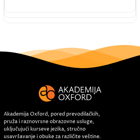
Akademija Oxford, pored prevodilačkih,
pruža i raznovrsne obrazovne usluge,
uključujući kurseve jezika, stručno
usavršavanje i obuke za različite veštine.