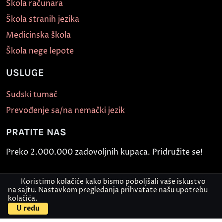
Škola računara
Škola stranih jezika
Medicinska škola
Škola nege lepote
USLUGE
Sudski tumač
Prevođenje sa/na nemački jezik
PRATITE NAS
Preko 2.000.000 zadovoljnih kupaca. Pridružite se!
Koristimo kolačiće kako bismo poboljšali vaše iskustvo
na sajtu. Nastavkom pregledanja prihvatate našu upotrebu
kolačića.
U redu