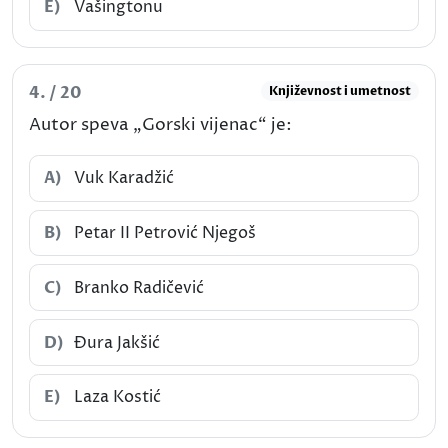
E)
Vašingtonu
4. / 20
Književnost i umetnost
Autor speva „Gorski vijenac“ je:
A)
Vuk Karadžić
B)
Petar II Petrović Njegoš
C)
Branko Radičević
D)
Đura Jakšić
E)
Laza Kostić