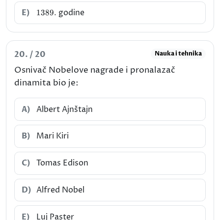
1389.
E)
godine
1389.
20. / 20
Nauka i tehnika
Osnivač Nobelove nagrade i pronalazač
dinamita bio je:
A)
Albert Ajnštajn
B)
Mari Kiri
C)
Tomas Edison
D)
Alfred Nobel
E)
Luj Paster