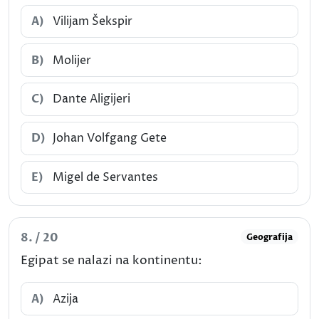
A)
Vilijam Šekspir
B)
Molijer
C)
Dante Aligijeri
D)
Johan Volfgang Gete
E)
Migel de Servantes
8. / 20
Geografija
Egipat se nalazi na kontinentu:
A)
Azija