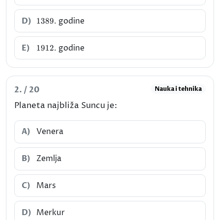
1389.
D)
godine
1389.
1912.
E)
godine
1912.
2. / 20
Nauka i tehnika
Planeta najbliža Suncu je:
A)
Venera
B)
Zemlja
C)
Mars
D)
Merkur