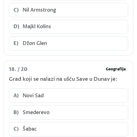
C)
Nil Armstrong
D)
Majkl Kolins
E)
Džon Glen
18. / 20
Geografija
Grad koji se nalazi na ušću Save u Dunav je:
A)
Novi Sad
B)
Smederevo
C)
Šabac