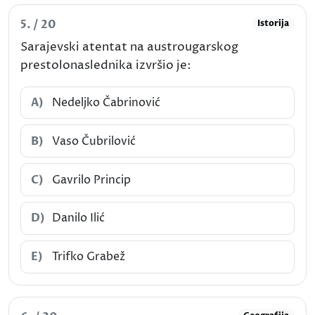
5. / 20
Istorija
Sarajevski atentat na austrougarskog
prestolonaslednika izvršio je:
A)
Nedeljko Čabrinović
B)
Vaso Čubrilović
C)
Gavrilo Princip
D)
Danilo Ilić
E)
Trifko Grabež