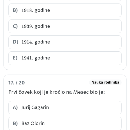
1918.
B)
godine
1918.
1939.
C)
godine
1939.
1914.
D)
godine
1914.
1941.
E)
godine
1941.
17. / 20
Nauka i tehnika
Prvi čovek koji je kročio na Mesec bio je:
A)
Jurij Gagarin
B)
Baz Oldrin