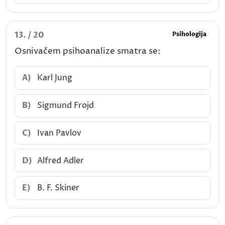
13. / 20
Psihologija
Osnivačem psihoanalize smatra se:
A)
Karl Jung
B)
Sigmund Frojd
C)
Ivan Pavlov
D)
Alfred Adler
E)
B. F. Skiner