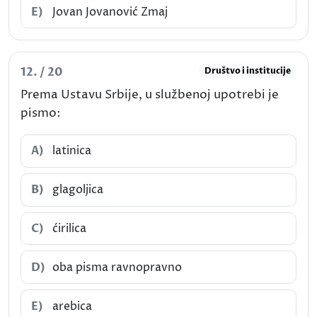
E)
Jovan Jovanović Zmaj
12. / 20
Društvo i institucije
Prema Ustavu Srbije, u službenoj upotrebi je
pismo:
A)
latinica
B)
glagoljica
C)
ćirilica
D)
oba pisma ravnopravno
E)
arebica