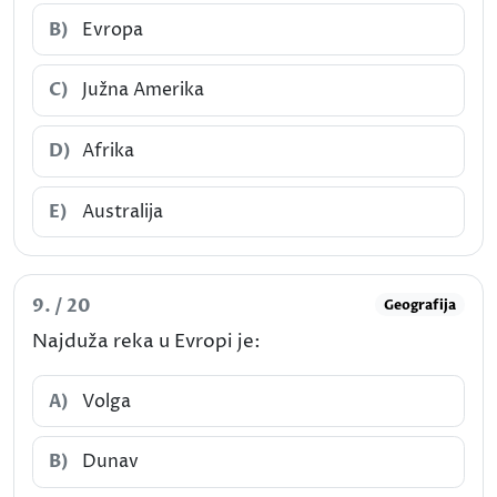
B)
Evropa
C)
Južna Amerika
D)
Afrika
E)
Australija
9. / 20
Geografija
Najduža reka u Evropi je:
A)
Volga
B)
Dunav