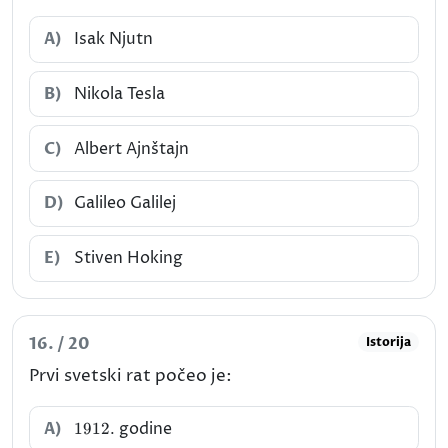
A)
Isak Njutn
B)
Nikola Tesla
C)
Albert Ajnštajn
D)
Galileo Galilej
E)
Stiven Hoking
16. / 20
Istorija
Prvi svetski rat počeo je:
1912.
A)
godine
1912.