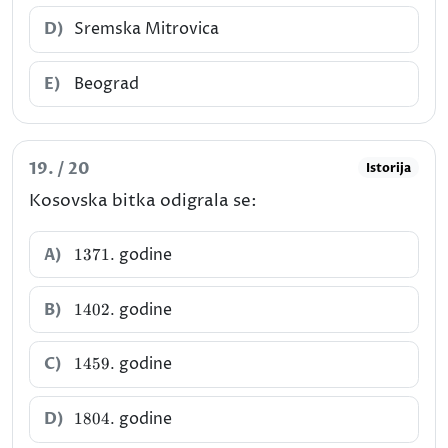
D)
Sremska Mitrovica
E)
Beograd
19. / 20
Istorija
Kosovska bitka odigrala se:
1371.
A)
godine
1371.
1402.
B)
godine
1402.
1459.
C)
godine
1459.
1804.
D)
godine
1804.