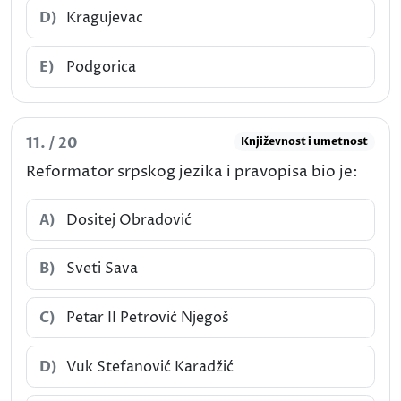
D)
Kragujevac
E)
Podgorica
11. / 20
Književnost i umetnost
Reformator srpskog jezika i pravopisa bio je:
A)
Dositej Obradović
B)
Sveti Sava
C)
Petar II Petrović Njegoš
D)
Vuk Stefanović Karadžić