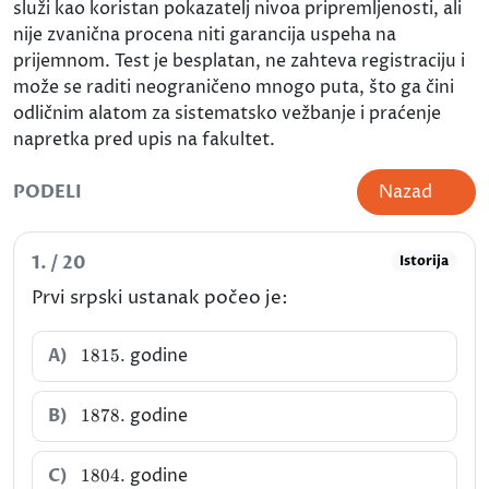
služi kao koristan pokazatelj nivoa pripremljenosti, ali
nije zvanična procena niti garancija uspeha na
prijemnom. Test je besplatan, ne zahteva registraciju i
može se raditi neograničeno mnogo puta, što ga čini
odličnim alatom za sistematsko vežbanje i praćenje
napretka pred upis na fakultet.
PODELI
Nazad
1. / 20
Istorija
Prvi srpski ustanak počeo je:
1815.
A)
godine
1815.
1878.
B)
godine
1878.
1804.
C)
godine
1804.