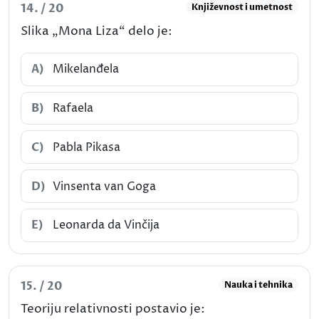
14. / 20
Književnost i umetnost
Slika „Mona Liza“ delo je:
A)
Mikelanđela
B)
Rafaela
C)
Pabla Pikasa
D)
Vinsenta van Goga
E)
Leonarda da Vinčija
15. / 20
Nauka i tehnika
Teoriju relativnosti postavio je: