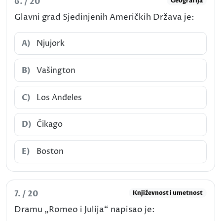
6. / 20
Geografija
Glavni grad Sjedinjenih Američkih Država je:
A)
Njujork
B)
Vašington
C)
Los Anđeles
D)
Čikago
E)
Boston
7. / 20
Književnost i umetnost
Dramu „Romeo i Julija“ napisao je: