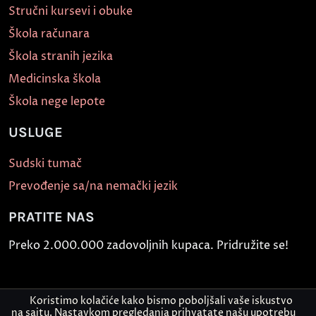
Stručni kursevi i obuke
Škola računara
Škola stranih jezika
Medicinska škola
Škola nege lepote
USLUGE
Sudski tumač
Prevođenje sa/na nemački jezik
PRATITE NAS
Preko 2.000.000 zadovoljnih kupaca. Pridružite se!
Koristimo kolačiće kako bismo poboljšali vaše iskustvo
na sajtu. Nastavkom pregledanja prihvatate našu upotrebu