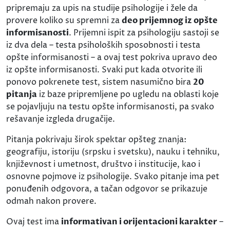
pripremaju za upis na studije psihologije i žele da
provere koliko su spremni za
deo prijemnog iz opšte
informisanosti
. Prijemni ispit za psihologiju sastoji se
iz dva dela – testa psiholoških sposobnosti i testa
opšte informisanosti – a ovaj test pokriva upravo deo
iz opšte informisanosti. Svaki put kada otvorite ili
ponovo pokrenete test, sistem nasumično bira
20
pitanja
iz baze pripremljene po ugledu na oblasti koje
se pojavljuju na testu opšte informisanosti, pa svako
rešavanje izgleda drugačije.
Pitanja pokrivaju širok spektar opšteg znanja:
geografiju, istoriju (srpsku i svetsku), nauku i tehniku,
književnost i umetnost, društvo i institucije, kao i
osnovne pojmove iz psihologije. Svako pitanje ima pet
ponuđenih odgovora, a tačan odgovor se prikazuje
odmah nakon provere.
Ovaj test ima
informativan i orijentacioni karakter
–