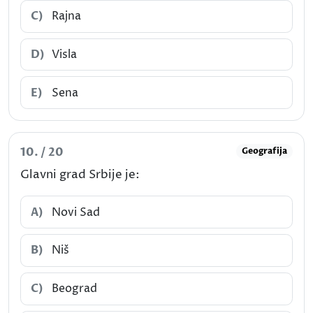
C)
Rajna
D)
Visla
E)
Sena
10. / 20
Geografija
Glavni grad Srbije je:
A)
Novi Sad
B)
Niš
C)
Beograd