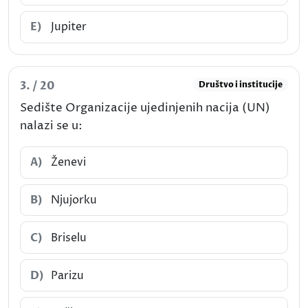
E)
Jupiter
3. / 20
Društvo i institucije
Sedište Organizacije ujedinjenih nacija (UN)
nalazi se u:
A)
Ženevi
B)
Njujorku
C)
Briselu
D)
Parizu