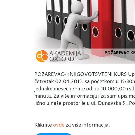
POZAREVAC-KNJIGOVOTSVTENI KURS Upis novi
četrvtak 02.04.2015. sa početkom u 15:30h. 
jednake mesečne rate od po 10.000,00 rsd il
minuta. Za više informacija i za sam upis m
lično u naše prostorije u ul. Dunavska 5 .
Kliknite
ovde
za više informacija.