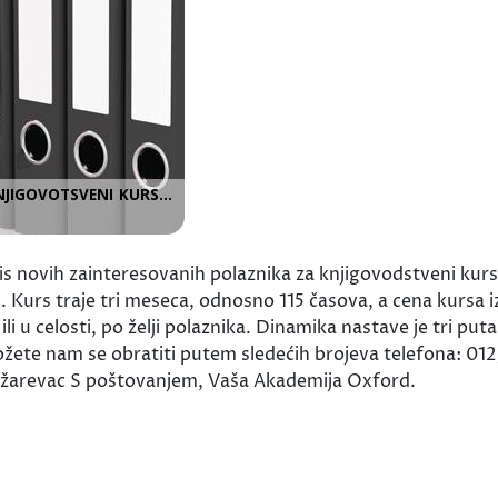
h zainteresovanih polaznika za knjigovodstveni kurs je
Kurs traje tri meseca, odnosno 115 časova, a cena kursa izn
i u celosti, po želji polaznika. Dinamika nastave je tri pu
ožete nam se obratiti putem sledećih brojeva telefona: 01
 Požarevac S poštovanjem, Vaša Akademija Oxford.