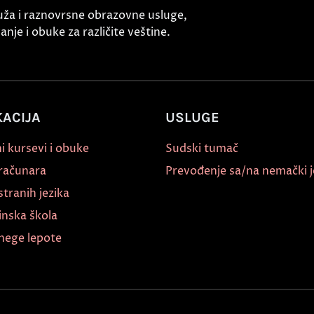
uža i raznovrsne obrazovne usluge,
nje i obuke za različite veštine.
ACIJA
USLUGE
i kursevi i obuke
Sudski tumač
 računara
Prevođenje sa/na nemački j
stranih jezika
inska škola
nege lepote