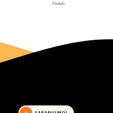
Podeli:
SARAĐUJMO!