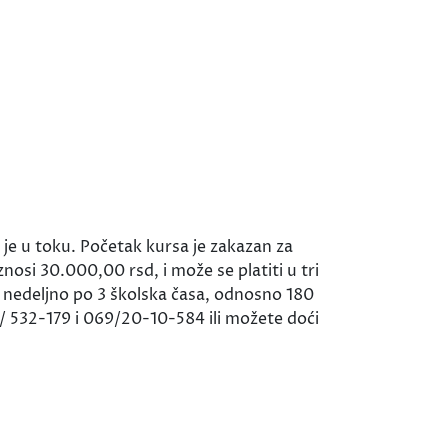
 u toku. Početak kursa je zakazan za
osi 30.000,00 rsd, i može se platiti u tri
ta nedeljno po 3 školska časa, odnosno 180
2/ 532-179 i 069/20-10-584 ili možete doći