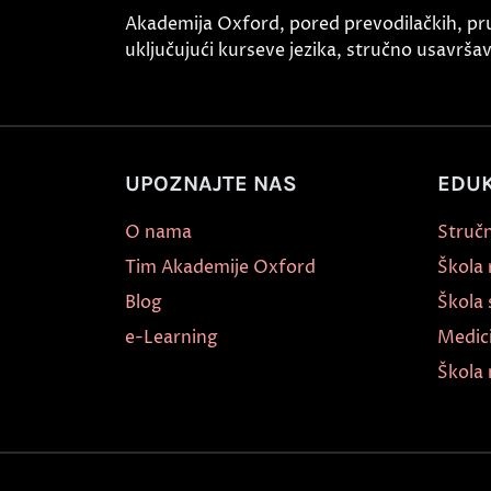
Akademija Oxford, pored prevodilačkih, pr
uključujući kurseve jezika, stručno usavršava
UPOZNAJTE NAS
EDUK
O nama
Stručn
Tim Akademije Oxford
Škola
Blog
Škola 
e-Learning
Medic
Škola 