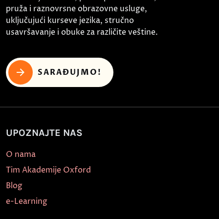
pruža i raznovrsne obrazovne usluge,
uključujući kurseve jezika, stručno
usavršavanje i obuke za različite veštine.
SARAĐUJMO!
UPOZNAJTE NAS
O nama
Tim Akademije Oxford
Blog
e-Learning