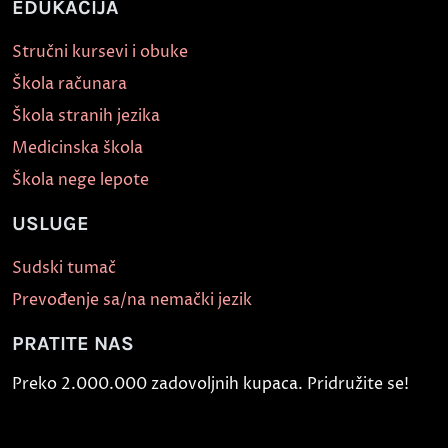
EDUKACIJA
Stručni kursevi i obuke
Škola računara
Škola stranih jezika
Medicinska škola
Škola nege lepote
USLUGE
Sudski tumač
Prevođenje sa/na nemački jezik
PRATITE NAS
Preko 2.000.000 zadovoljnih kupaca. Pridružite se!