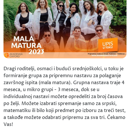
Dragi roditelji, osmaci i budući srednjoškolci, u toku je
formiranje grupa za pripremnu nastavu za polaganje
završnog ispita (mala matura). Grupna nastava traje 4
meseca, u mikro grupi - 3 meseca, dok se u
individualnoj nastavi možete opredeliti za broj časova
po želji. Možete izabrati spremanje samo za srpski,
matematiku ili bilo koji predmet po izboru za treći test,
a takođe možete odabrati pripremu za sva tri. Čekamo
Vas!