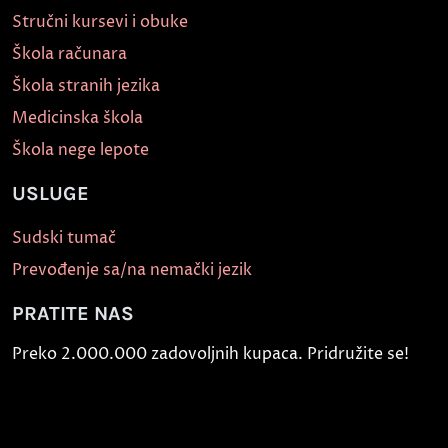
Stručni kursevi i obuke
Škola računara
Škola stranih jezika
Medicinska škola
Škola nege lepote
USLUGE
Sudski tumač
Prevođenje sa/na nemački jezik
PRATITE NAS
Preko 2.000.000 zadovoljnih kupaca. Pridružite se!