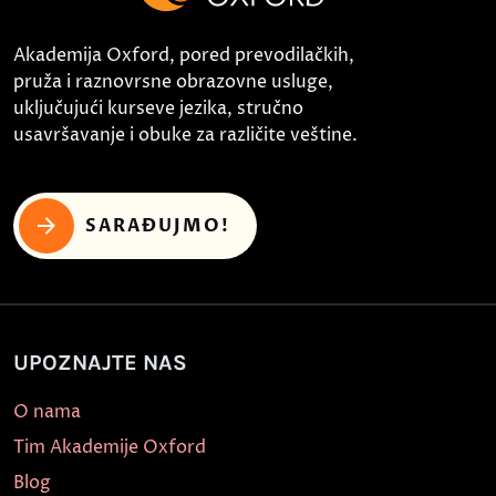
Akademija Oxford, pored prevodilačkih,
pruža i raznovrsne obrazovne usluge,
uključujući kurseve jezika, stručno
usavršavanje i obuke za različite veštine.
SARAĐUJMO!
UPOZNAJTE NAS
O nama
Tim Akademije Oxford
Blog