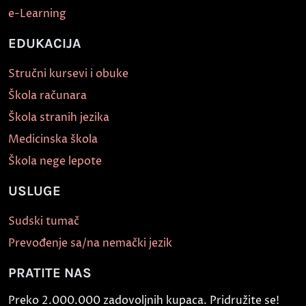
e-Learning
EDUKACIJA
Stručni kursevi i obuke
Škola računara
Škola stranih jezika
Medicinska škola
Škola nege lepote
USLUGE
Sudski tumač
Prevođenje sa/na nemački jezik
PRATITE NAS
Preko 2.000.000 zadovoljnih kupaca. Pridružite se!