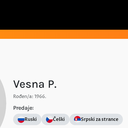
Vesna P.
Rođen/a: 1966.
Predaje:
Ruski
Češki
Srpski za strance