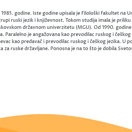
1985. godine. Iste godine upisala je Filološki fakultet na 
grupi ruski jezik i književnost. Tokom studija imala je pril
kovskom državnom univerzitetu (MGU). Od 1990. godine ra
a. Paralelno je angažovana kao prevodilac ruskog i češkog 
ac kao predavač i prevodilac ruskog i češkog jezika. U po
 za ruske državljane. Ponosna je na to što je dobila Svet