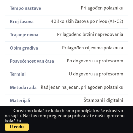
Prilagođen polazniku
Tempo nastave
40 školskih časova po nivou (A1-C2)
Broj časova
Prilagođeno brzini napredovanja
Trajanje nivoa
Prilagođen ciljevima polaznika
Obim gradiva
Po dogovoru sa profesorom
Posvećenost van časa
U dogovoru sa profesorom
Termini
Rad jedan na jedan, prilagođen polazniku
Metoda rada
Štampani i digitalni
Materijali
Koristimo kolačiće kako bismo poboljšali vaše iskustvo
Od početnika do naprednog nivoa
Predznanje
na sajtu. Nastavkom pregledanja prihvatate našu upotrebu
kolačića.
Profesor kontinuirano prati napredak
U redu
Praćenje