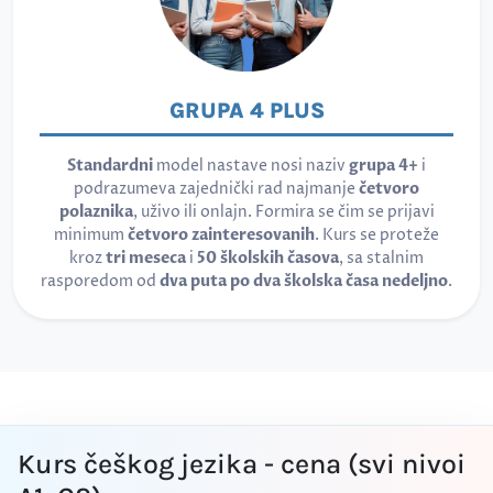
GRUPA 4 PLUS
Standardni
model nastave nosi naziv
grupa 4+
i
podrazumeva zajednički rad najmanje
četvoro
polaznika
, uživo ili onlajn. Formira se čim se prijavi
minimum
četvoro zainteresovanih
. Kurs se proteže
kroz
tri meseca
i
50 školskih časova
, sa stalnim
rasporedom od
dva puta po dva školska časa nedeljno
.
Kurs češkog jezika - cena (svi nivoi