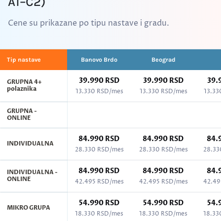
A1–C2)
Cene su prikazane po tipu nastave i gradu.
Tip nastave
Banovo Brdo
Beograd
39.990 RSD
39.990 RSD
39.
GRUPNA 4+
polaznika
13.330 RSD/mes
13.330 RSD/mes
13.33
GRUPNA -
ONLINE
84.990 RSD
84.990 RSD
84.
INDIVIDUALNA
28.330 RSD/mes
28.330 RSD/mes
28.33
84.990 RSD
84.990 RSD
84.
INDIVIDUALNA -
ONLINE
42.495 RSD/mes
42.495 RSD/mes
42.49
54.990 RSD
54.990 RSD
54.
MIKRO GRUPA
18.330 RSD/mes
18.330 RSD/mes
18.33