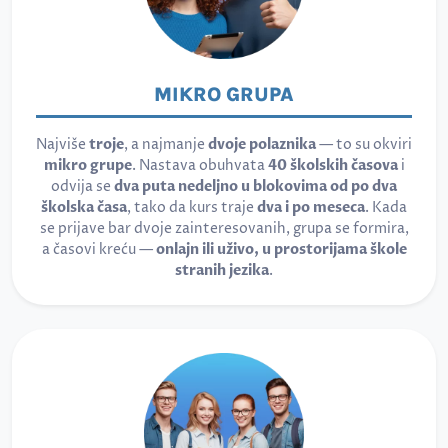
MIKRO GRUPA
Najviše
troje
, a najmanje
dvoje polaznika
— to su okviri
mikro grupe
. Nastava obuhvata
40 školskih časova
i
odvija se
dva puta nedeljno u blokovima od po dva
školska časa
, tako da kurs traje
dva i po meseca
. Kada
se prijave bar dvoje zainteresovanih, grupa se formira,
a časovi kreću —
onlajn ili uživo, u prostorijama škole
stranih jezika
.