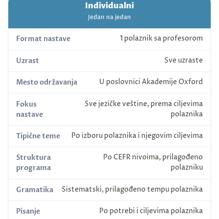
Individualni
Jedan na jedan
1 polaznik sa profesorom
Format nastave
Sve uzraste
Uzrast
U poslovnici Akademije Oxford
Mesto održavanja
Sve jezičke veštine, prema ciljevima
Fokus
polaznika
nastave
Po izboru polaznika i njegovim ciljevima
Tipične teme
Po CEFR nivoima, prilagođeno
Struktura
polazniku
programa
Sistematski, prilagođeno tempu polaznika
Gramatika
Po potrebi i ciljevima polaznika
Pisanje