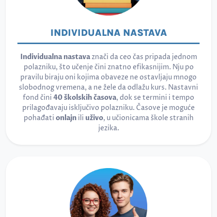
INDIVIDUALNA NASTAVA
Individualna nastava
znači da ceo čas pripada jednom
polazniku, što učenje čini znatno efikasnijim. Nju po
pravilu biraju oni kojima obaveze ne ostavljaju mnogo
slobodnog vremena, a ne žele da odlažu kurs. Nastavni
fond čini
40 školskih časova
, dok se termini i tempo
prilagođavaju isključivo polazniku. Časove je moguće
pohađati
onlajn
ili
uživo
, u učionicama škole stranih
jezika.