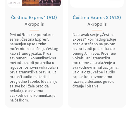
Čeština Expres 1 (A1.1)
Čeština Expres 2 (A1.2)
Akropolis
Akropolis
Prvi udžbenik iz popularne
Nastavak serije „Čeština
serije „Čeština Expres”,
Expres”, koji nadograđuje
namenjen apsolutnim
znanje stečeno na prvom
početnicima u učenju češkog
nivou i vodi polaznika do
kao stranog jezika. Kroz
punog A1 nivoa. Proširuje
savremenu, komunikativnu
vokabular i gramatiku
metodu uvodi polaznika u
potrebne za snalaženje u
izgovor, osnovni vokabular i
svakodnevnim situacijama,
prva gramatička pravila, uz
uz dijaloge, vežbe i audio
prateći audio materijal i
zapise koji ravnomerno
pregledne tabele. Idealan je
razvijaju slušanje, govor,
za sve koji žele brzo da
čitanje i pisanje.
ovladaju osnovama
svakodnevne komunikacije
na češkom.