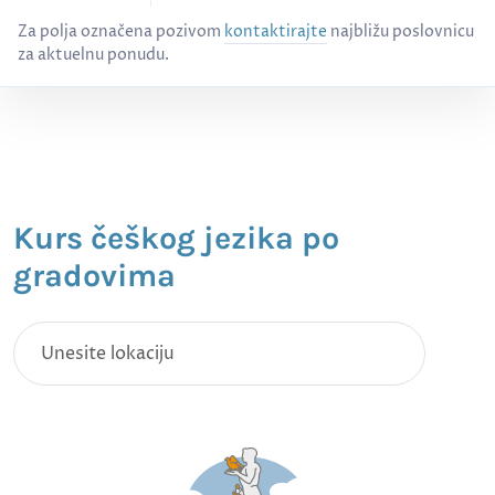
Cenovnik kurseva po gradovima - Češki jezik, svi nivoi (A1–C2)
Za polja označena pozivom
kontaktirajte
najbližu poslovnicu
za aktuelnu ponudu.
Kurs češkog jezika po
gradovima