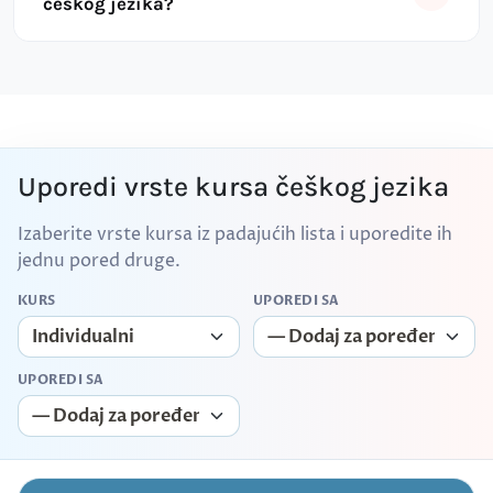
češkog jezika?
Uporedi vrste kursa češkog jezika
Izaberite vrste kursa iz padajućih lista i uporedite ih
jednu pored druge.
KURS
UPOREDI SA
UPOREDI SA