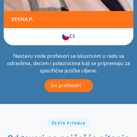
VESNA P.
CS
Nastavu vode profesori sa iskustvom u radu sa
odraslima, decom i polaznicima koji se pripremaju za
specifične jezičke ciljeve.
Svi profesori
ČESTA PITANJA