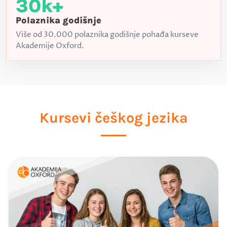
30k+
Polaznika godišnje
Više od 30.000 polaznika godišnje pohađa kurseve
Akademije Oxford.
Kursevi češkog jezika