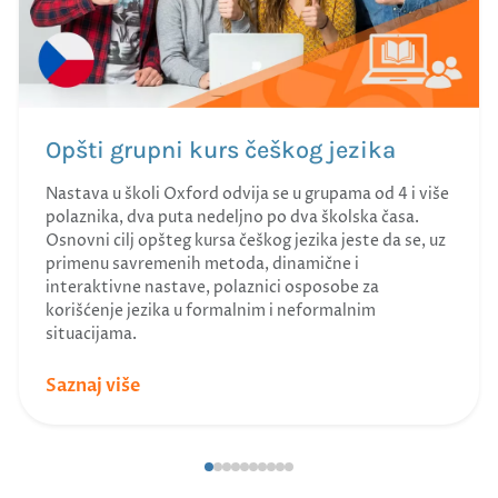
Opšti grupni kurs češkog jezika
Nastava u školi Oxford odvija se u grupama od 4 i više
polaznika, dva puta nedeljno po dva školska časa.
Osnovni cilj opšteg kursa češkog jezika jeste da se, uz
primenu savremenih metoda, dinamične i
interaktivne nastave, polaznici osposobe za
korišćenje jezika u formalnim i neformalnim
situacijama.
Saznaj više