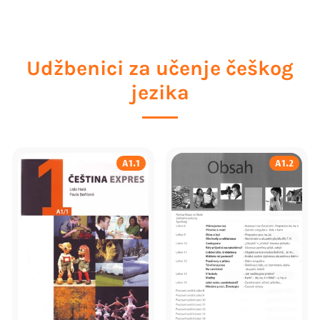
Udžbenici za učenje češkog
jezika
A1.1
A1.2