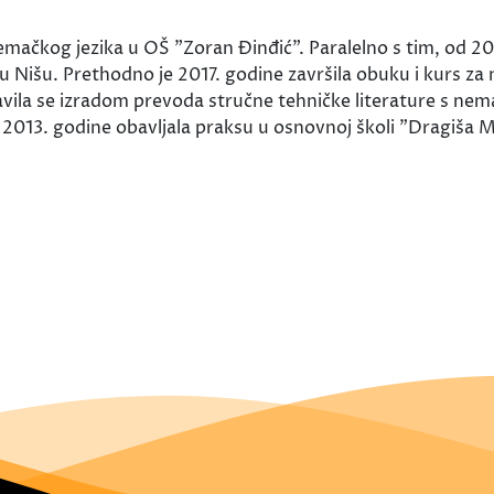
emačkog jezika u OŠ "Zoran Đinđić". Paralelno s tim, od 2
 Nišu. Prethodno je 2017. godine završila obuku i kurs za 
avila se izradom prevoda stručne tehničke literature s nema
a 2013. godine obavljala praksu u osnovnoj školi "Dragiša M