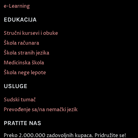
e-Learning
EDUKACIJA
Stručni kursevi i obuke
Škola računara
Škola stranih jezika
Medicinska škola
Škola nege lepote
USLUGE
Sudski tumač
Prevođenje sa/na nemački jezik
PRATITE NAS
Preko 2.000.000 zadovoljnih kupaca. Pridružite se!