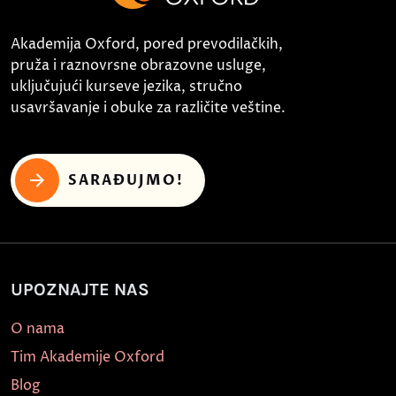
Akademija Oxford, pored prevodilačkih,
pruža i raznovrsne obrazovne usluge,
uključujući kurseve jezika, stručno
usavršavanje i obuke za različite veštine.
SARAĐUJMO!
UPOZNAJTE NAS
O nama
Tim Akademije Oxford
Blog