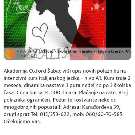
Akademija Oxford Šabac vrši upis novih polaznika na
intenzivni kurs italijanskog jezika - nivo A1. Kurs traje 2
meseca, dinamika nastave 3 puta nedeljno po 3 školska
časa. Cena kursa 14.000 dinara. Plaćanje na rate. Broj
polaznika ograničen. Požurite i ostvarite neke od
mnogobrojnih popusta!!! Adresa: Karađorđeva 39,
drugi sprat Tel: 015/353-622, mob: 060/60-70-585
Očekujemo Vas.