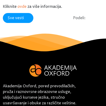
Kliknite
ovde
za više informacija.
Sve vesti
Podeli:
Akademija Oxford, pored prevodilačkih,
pruža i raznovrsne obrazovne usluge,
uključujući kurseve jezika, stručno
usavršavanje i obuke za različite veštine.