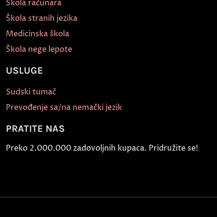
Škola računara
Škola stranih jezika
Medicinska škola
Škola nege lepote
USLUGE
Sudski tumač
Prevođenje sa/na nemački jezik
PRATITE NAS
Preko 2.000.000 zadovoljnih kupaca. Pridružite se!