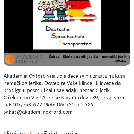
Akademija Oxford vrši upis dece svih uzrasta na kurs
nemačkog jezika. Dovedite Vaše klince i klinceze da
kroz igru, pesmu i šalu savladaju nemački jezik.
Očekujemo Vas! Adresa: Karađorđeva 39, drugi sprat
Tel: 015/353-622 Mob: 060/60-70-585
sabac@akademijaoxford.com
Kliknite
ovde
za više informacija.