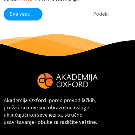
Sve vesti
Podeli:
Akademija Oxford, pored prevodilačkih,
pruža i raznovrsne obrazovne usluge,
uključujući kurseve jezika, stručno
usavršavanje i obuke za različite veštine.