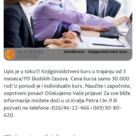
Upis je u toku!!! Knjigovodstveni kurs u trajanju od 3
meseca/115 školskih časova. Cena kursa samo 30.000
rsd! U ponudi je i individualni kurs. Naučite i započnite,
sopstveni posao! Očekujemo Vaše prijave! Za sve bliže
informacije možete doći u ul.Kralja Petra I br.9 ili
pozvati na telefone :026/46-22-466 i 069/30-80-
620.