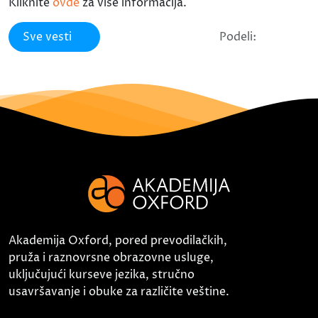
Kliknite
ovde
za više informacija.
Sve vesti
Podeli:
Akademija Oxford, pored prevodilačkih,
pruža i raznovrsne obrazovne usluge,
uključujući kurseve jezika, stručno
usavršavanje i obuke za različite veštine.