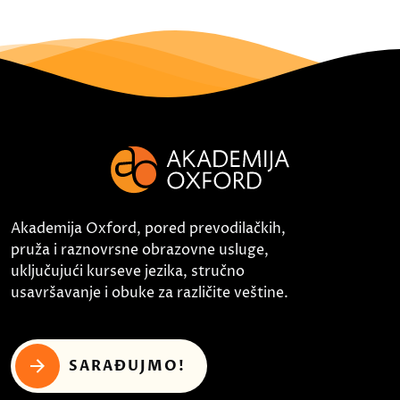
Akademija Oxford, pored prevodilačkih,
pruža i raznovrsne obrazovne usluge,
uključujući kurseve jezika, stručno
usavršavanje i obuke za različite veštine.
SARAĐUJMO!