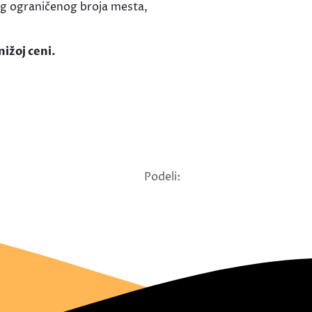
g ograničenog broja mesta,
nižoj ceni.
Podeli: