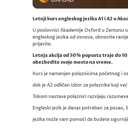
Letnji kurs engleskog jezika A1 i A2 u A
U poslovnici Akademije Oxford u Zemunu u to
engleskog jezika od osnova, obnovite ranije
prijavite.
Letnja akcija od 50% popusta traje do 10.0
obezbedite svoje mesto na vreme.
Kurs je namenjen polaznicima početnog i osn
dok je A2 odličan izbor za polaznike koji već
Tokom nastave polaznici razvijaju razumevan
Engleski jezik je danas potreban za posao, 
jezika može vam pomoći da budete sigurniji