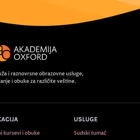
uža i raznovrsne obrazovne usluge,
nje i obuke za različite veštine.
ACIJA
USLUGE
i kursevi i obuke
Sudski tumač