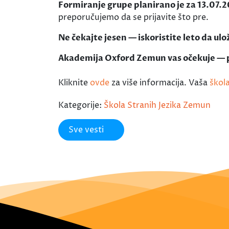
Formiranje grupe planirano je za 13.07.2
preporučujemo da se prijavite što pre.
Ne čekajte jesen — iskoristite leto da ul
Akademija Oxford Zemun vas očekuje — pr
Kliknite
ovde
za više informacija. Vaša
škol
Kategorije:
Škola Stranih Jezika Zemun
Sve vesti