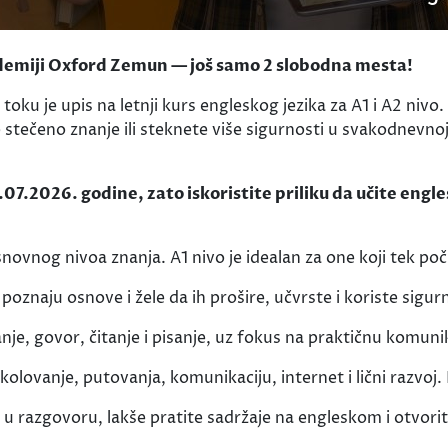
kademiji Oxford Zemun — još samo 2 slobodna mesta!
ku je upis na letnji kurs engleskog jezika za A1 i A2 nivo.
 stečeno znanje ili steknete više sigurnosti u svakodnevnoj
7.2026. godine, zato iskoristite priliku da učite englesk
ovnog nivoa znanja. A1 nivo je idealan za one koji tek poč
 poznaju osnove i žele da ih prošire, učvrste i koriste sigurn
je, govor, čitanje i pisanje, uz fokus na praktičnu komun
školovanje, putovanja, komunikaciju, internet i lični razv
 u razgovoru, lakše pratite sadržaje na engleskom i otvori