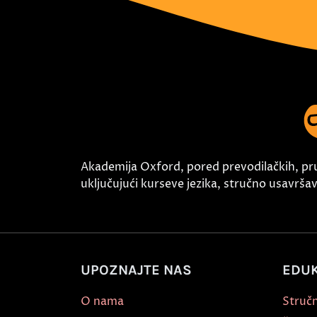
Akademija Oxford, pored prevodilačkih, pr
uključujući kurseve jezika, stručno usavršava
UPOZNAJTE NAS
EDUK
O nama
Stručn