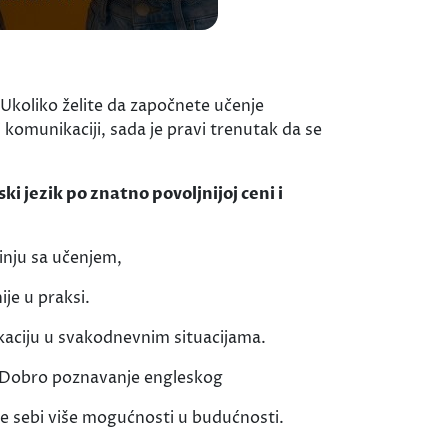
 Ukoliko želite da započnete učenje
 komunikaciji, sada je pravi trenutak da se
i jezik po znatno povoljnijoj ceni i
inju sa učenjem,
ije u praksi.
ikaciju u svakodnevnim situacijama.
oj. Dobro poznavanje engleskog
te sebi više mogućnosti u budućnosti.