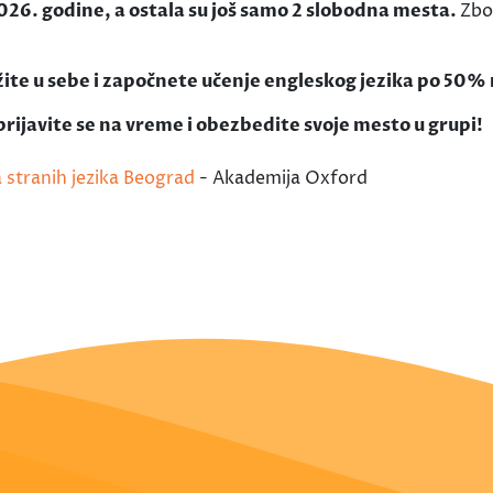
026. godine, a ostala su još samo 2 slobodna mesta.
Zbo
ožite u sebe i započnete učenje engleskog jezika po 50% 
ijavite se na vreme i obezbedite svoje mesto u grupi!
a stranih jezika Beograd
- Akademija Oxford