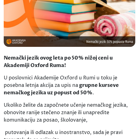
Nemački jezik ovog leta po 50% nižoj ceni u
Akademiji Oxford Ruma!
U poslovnici Akademije Oxford u Rumi u toku je
posebna letnja akcija za upis na
grupne kurseve
nemačkog jezika uz popust od 50%
.
Ukoliko želite da započnete učenje nemačkog jezika,
obnovite ranije stečeno znanje ili unapredite
komunikaciju za posao, školovanje,
putovanja ili odlazak u inostranstvo, sada je pravi