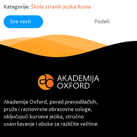
Kategorije:
Škola stranih jezika Ruma
Sve vesti
Podeli:
Akademija Oxford, pored prevodilačkih,
pruža i raznovrsne obrazovne usluge,
uključujući kurseve jezika, stručno
usavršavanje i obuke za različite veštine.