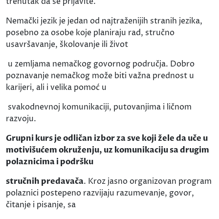
trenutak da se prijavite.
Nemački jezik je jedan od najtraženijih stranih jezika,
posebno za osobe koje planiraju rad, stručno
usavršavanje, školovanje ili život
u zemljama nemačkog govornog područja. Dobro
poznavanje nemačkog može biti važna prednost u
karijeri, ali i velika pomoć u
svakodnevnoj komunikaciji, putovanjima i ličnom
razvoju.
Grupni kurs je odličan izbor za sve koji žele da uče u
motivišućem okruženju, uz komunikaciju sa drugim
polaznicima i podršku
stručnih predavača
. Kroz jasno organizovan program
polaznici postepeno razvijaju razumevanje, govor,
čitanje i pisanje, sa