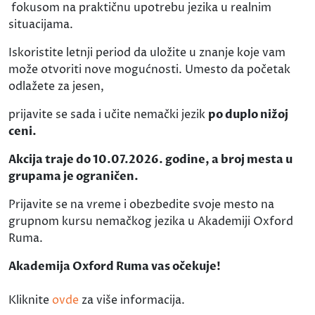
fokusom na praktičnu upotrebu jezika u realnim
situacijama.
Iskoristite letnji period da uložite u znanje koje vam
može otvoriti nove mogućnosti. Umesto da početak
odlažete za jesen,
prijavite se sada i učite nemački jezik
po duplo nižoj
ceni.
Akcija traje do 10.07.2026. godine, a broj mesta u
grupama je ograničen.
Prijavite se na vreme i obezbedite svoje mesto na
grupnom kursu nemačkog jezika u Akademiji Oxford
Ruma.
Akademija Oxford Ruma vas očekuje!
Kliknite
ovde
za više informacija.