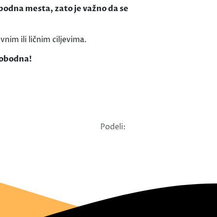
obodna mesta, zato je važno da se
im ili ličnim ciljevima.
slobodna!
Podeli: