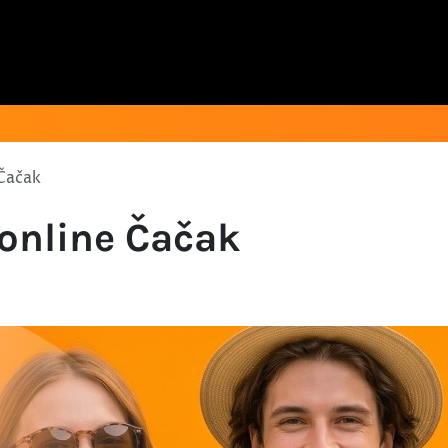
 Čačak
 online Čačak