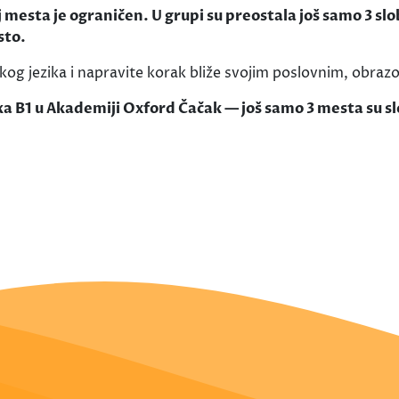
j mesta je ograničen. U grupi su preostala još samo 3 sl
sto.
og jezika i napravite korak bliže svojim poslovnim, obrazovn
ika B1 u Akademiji Oxford Čačak — još samo 3 mesta su 