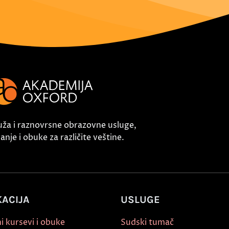
uža i raznovrsne obrazovne usluge,
nje i obuke za različite veštine.
ACIJA
USLUGE
i kursevi i obuke
Sudski tumač