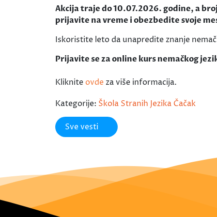
Akcija traje do 10.07.2026. godine, a bro
prijavite na vreme i obezbedite svoje me
Iskoristite leto da unapredite znanje nemačk
Prijavite se za online kurs nemačkog jez
Kliknite
ovde
za više informacija.
Kategorije:
Škola Stranih Jezika Čačak
Sve vesti