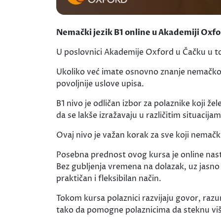
Nemački jezik B1 online u Akademiji Oxf
U poslovnici Akademije Oxford u Čačku u tok
Ukoliko već imate osnovno znanje nemačkog je
povoljnije uslove upisa.
B1 nivo je odličan izbor za polaznike koji ž
da se lakše izražavaju u različitim situacijam
Ovaj nivo je važan korak za sve koji nemačk
Posebna prednost ovog kursa je online nast
Bez gubljenja vremena na dolazak, uz jasno
praktičan i fleksibilan način.
Tokom kursa polaznici razvijaju govor, razu
tako da pomogne polaznicima da steknu više 