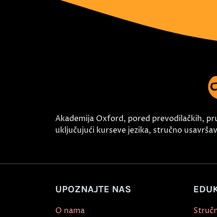
Akademija Oxford, pored prevodilačkih, pr
uključujući kurseve jezika, stručno usavršava
UPOZNAJTE NAS
EDUK
O nama
Stručn