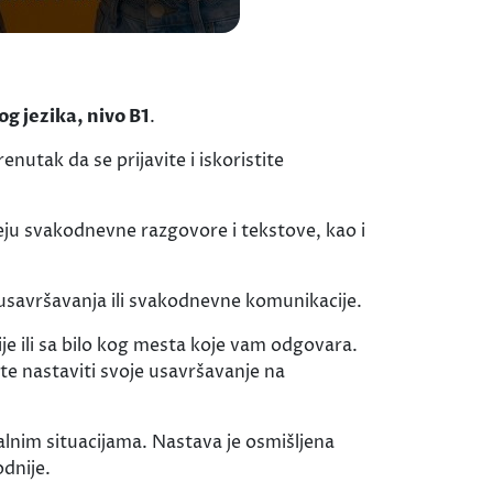
g jezika, nivo B1
.
nutak da se prijavite i iskoristite
umeju svakodnevne razgovore i tekstove, kao i
 usavršavanja ili svakodnevne komunikacije.
e ili sa bilo kog mesta koje vam odgovara.
e nastaviti svoje usavršavanje na
ealnim situacijama. Nastava je osmišljena
dnije.