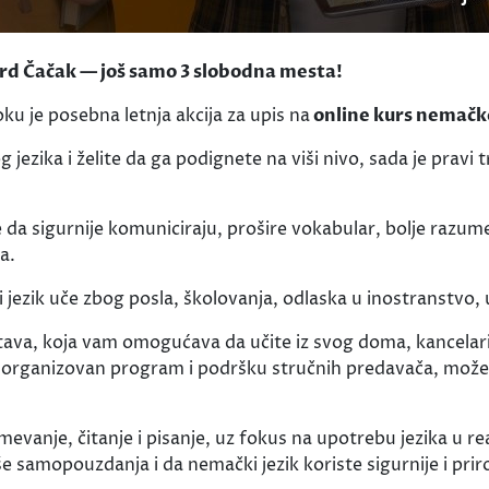
ord Čačak — još samo 3 slobodna mesta!
u je posebna letnja akcija za upis na
online kurs nemačko
zika i želite da ga podignete na viši nivo, sada je pravi tre
ele da sigurnije komuniciraju, prošire vokabular, bolje raz
a.
i jezik uče zbog posla, školovanja, odlaska u inostranstvo,
ava, koja vam omogućava da učite iz svog doma, kancelarij
 organizovan program i podršku stručnih predavača, možet
mevanje, čitanje i pisanje, uz fokus na upotrebu jezika u r
samopouzdanja i da nemački jezik koriste sigurnije i priro