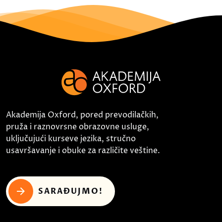
Akademija Oxford, pored prevodilačkih,
pruža i raznovrsne obrazovne usluge,
uključujući kurseve jezika, stručno
usavršavanje i obuke za različite veštine.
SARAĐUJMO!