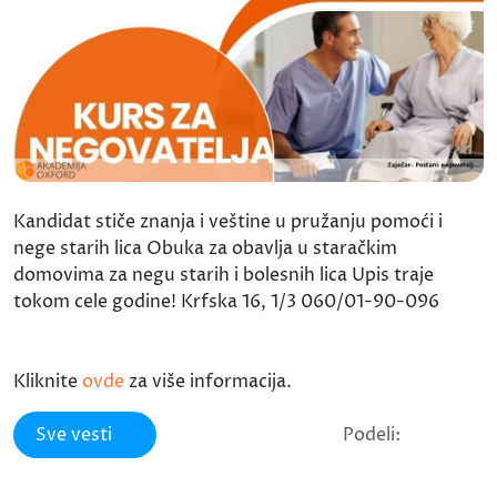
Kandidat stiče znanja i veštine u pružanju pomoći i
nege starih lica Obuka za obavlja u staračkim
domovima za negu starih i bolesnih lica Upis traje
tokom cele godine! Krfska 16, 1/3 060/01-90-096
Kliknite
ovde
za više informacija.
Sve vesti
Podeli: