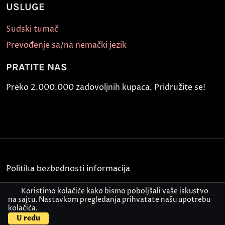
USLUGE
Sudski tumač
Prevođenje sa/na nemački jezik
PRATITE NAS
Preko 2.000.000 zadovoljnih kupaca. Pridružite se!
Politika bezbednosti informacija
Kontakt
Koristimo kolačiće kako bismo poboljšali vaše iskustvo
na sajtu. Nastavkom pregledanja prihvatate našu upotrebu
kolačića.
© Akademija Oxford 2026.
U redu