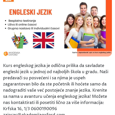
Kurs engleskog jezika je odlična prilika da savladate
engleski jezik u jednoj od najboljih škola u gradu. Naši
predavači su posvećeni i sa njima je uspeh
zagarantovan bilo da ste početnik ili hoćete samo da
nadograditi vaše već postojeće znanje jezika. Krenite
sa nama u avanturu učenja engleskog jezika! Možete
nas kontaktirati ili posetiti lično za više informacija:
Krfska 16, 1/3 0600190096
zajecar@akademijaoxford.com