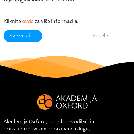
Kliknite
ovde
za više informacija.
Sve vesti
Podeli:
Akademija Oxford, pored prevodilačkih,
pruža i raznovrsne obrazovne usluge,