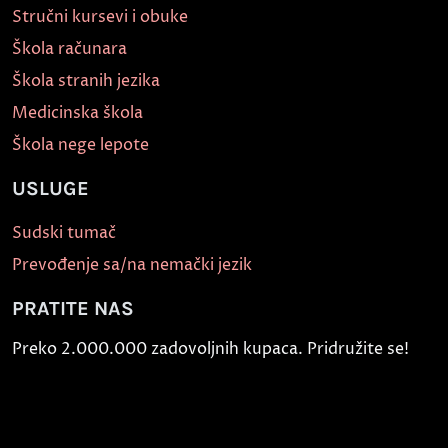
Stručni kursevi i obuke
Škola računara
Škola stranih jezika
Medicinska škola
Škola nege lepote
USLUGE
Sudski tumač
Prevođenje sa/na nemački jezik
PRATITE NAS
Preko 2.000.000 zadovoljnih kupaca. Pridružite se!