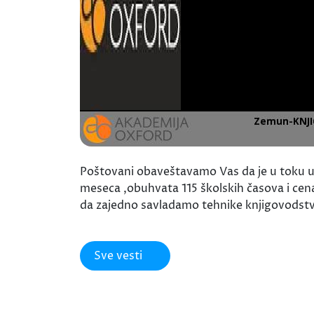
Poštovani obaveštavamo Vas da je u toku up
meseca ,obuhvata 115 školskih časova i cena
da zajedno savladamo tehnike knjigovodst
Sve vesti