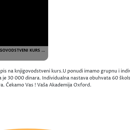
is na knjigovodstveni kurs.U ponudi imamo grupnu i indivi
 je 30 000 dinara. Individualna nastava obuhvata 60 škols
va. Čekamo Vas ! Vaša Akademija Oxford.