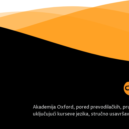
Akademija Oxford, pored prevodilačkih, pr
uključujući kurseve jezika, stručno usavršava