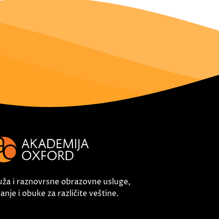
uža i raznovrsne obrazovne usluge,
nje i obuke za različite veštine.