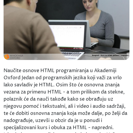
Naučite osnove HTML programiranja u Akademiji
Oxford Jedan od programskih jezika koji važi za vrlo
lako savladiv je HTML. Osim što će osnovna znanja
vezana za primenu HTML - a tom prilikom da stekne,
polaznik će da nauči takođe kako se obrađuju uz
njegovu pomoć i tekstualni, ali i video i audio sadržaji,
te će dobiti osnovna znanja koja može dalje, po želji da
nadograđuje, uzevši u obzir da je u ponudi i
specijalizovani kurs i obuka za HTML - napredni.