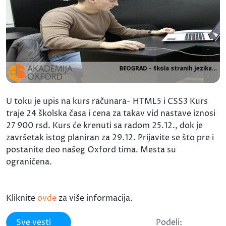
U toku je upis na kurs računara- HTML5 i CSS3 Kurs
traje 24 školska časa i cena za takav vid nastave iznosi
27 900 rsd. Kurs će krenuti sa radom 25.12., dok je
završetak istog planiran za 29.12. Prijavite se što pre i
postanite deo našeg Oxford tima. Mesta su
ograničena.
Kliknite
ovde
za više informacija.
Sve vesti
Podeli: