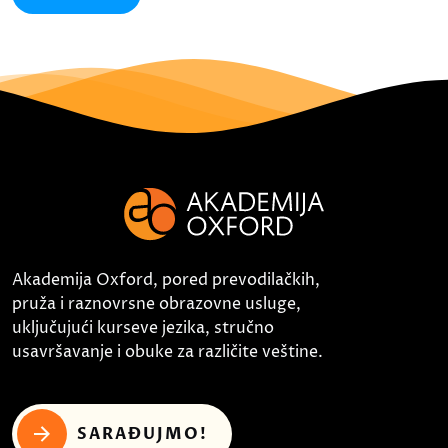
Akademija Oxford, pored prevodilačkih,
pruža i raznovrsne obrazovne usluge,
uključujući kurseve jezika, stručno
usavršavanje i obuke za različite veštine.
SARAĐUJMO!