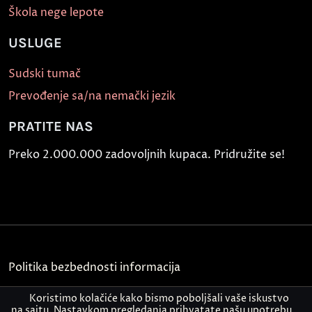
Škola nege lepote
USLUGE
Sudski tumač
Prevođenje sa/na nemački jezik
PRATITE NAS
Preko 2.000.000 zadovoljnih kupaca. Pridružite se!
Politika bezbednosti informacija
Kontakt
Koristimo kolačiće kako bismo poboljšali vaše iskustvo
na sajtu. Nastavkom pregledanja prihvatate našu upotrebu