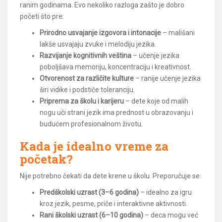
ranim godinama. Evo nekoliko razloga zašto je dobro
početi što pre:
Prirodno usvajanje izgovora i intonacije
– mališani
lakše usvajaju zvuke i melodiju jezika.
Razvijanje kognitivnih veština
– učenje jezika
poboljšava memoriju, koncentraciju i kreativnost.
Otvorenost za različite kulture
– ranije učenje jezika
širi vidike i podstiče toleranciju.
Priprema za školu i karijeru
– dete koje od malih
nogu uči strani jezik ima prednost u obrazovanju i
budućem profesionalnom životu.
Kada je idealno vreme za
početak?
Nije potrebno čekati da dete krene u školu. Preporučuje se:
Predškolski uzrast (3–6 godina)
– idealno za igru
kroz jezik, pesme, priče i interaktivne aktivnosti.
Rani školski uzrast (6–10 godina)
– deca mogu već