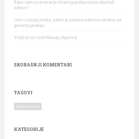
Kako vam poznavanje stranog jezika može ulepšati
odmor?
Leto i učenje jezika: zašto je sezona odmora idealna za
govornu praksu
Vodič kroz nostrifikaciju diploma
SKORAŠNJI KOMENTARI
TAGOVI
sudski tumač
KATEGORIJE