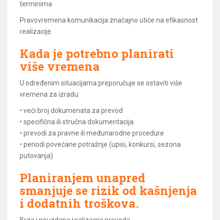
terminima
Pravovremena komunikacija značajno utiče na efikasnost
realizacije.
Kada je potrebno planirati
više vremena
U određenim situacijama preporučuje se ostaviti više
vremena za izradu:
• veći broj dokumenata za prevod
• specifična ili stručna dokumentacija
• prevodi za pravne ili međunarodne procedure
• periodi povećane potražnje (upisi, konkursi, sezona
putovanja)
Planiranjem unapred
smanjuje se rizik od kašnjenja
i dodatnih troškova.