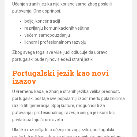
Učenje stranih jezika nije korisno samo zbog posla ili
putovanja. Ono doprinosi:
boljoj koncentraciji
razvijanju komunikacionih veština
većem samopouzdanju
ličnom i profesionalnom razvoju
Zbog svega toga, sve više ljudi odlučuje da upravo
portugalski bude njihov sledeći strani jezik.
Portugalski jezik kao novi
izazov
U vremenu kada je znanje stranih jezika velika prednost,
portugalski postaje sve popularniji izbor među polaznicima
različitih generacija. Spoj kulture, mogućnosti za
putovanja i profesionalnog razvoja čini ga jezikom koji
privlači pažnju širom sveta.
Ukoliko razmišljate o učenju novog jezika, portugalski
može biti odličan izbor za sticanje novih znanja, iskustava i