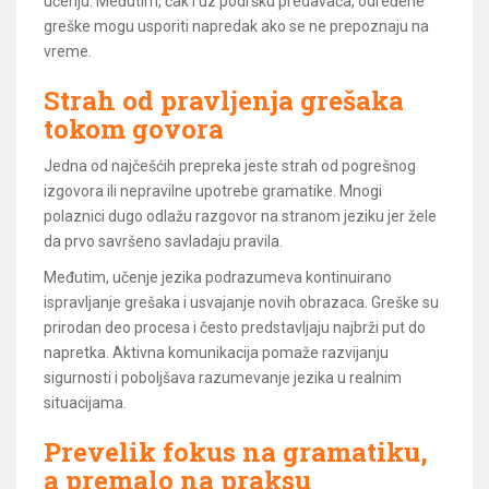
učenju. Međutim, čak i uz podršku predavača, određene
greške mogu usporiti napredak ako se ne prepoznaju na
vreme.
Strah od pravljenja grešaka
tokom govora
Jedna od najčešćih prepreka jeste strah od pogrešnog
izgovora ili nepravilne upotrebe gramatike. Mnogi
polaznici dugo odlažu razgovor na stranom jeziku jer žele
da prvo savršeno savladaju pravila.
Međutim, učenje jezika podrazumeva kontinuirano
ispravljanje grešaka i usvajanje novih obrazaca. Greške su
prirodan deo procesa i često predstavljaju najbrži put do
napretka. Aktivna komunikacija pomaže razvijanju
sigurnosti i poboljšava razumevanje jezika u realnim
situacijama.
Prevelik fokus na gramatiku,
a premalo na praksu