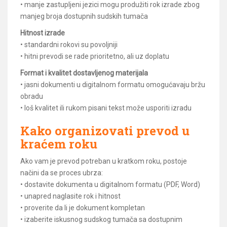
• manje zastupljeni jezici mogu produžiti rok izrade zbog
manjeg broja dostupnih sudskih tumača
Hitnost izrade
• standardni rokovi su povoljniji
• hitni prevodi se rade prioritetno, ali uz doplatu
Format i kvalitet dostavljenog materijala
• jasni dokumenti u digitalnom formatu omogućavaju bržu
obradu
• loš kvalitet ili rukom pisani tekst može usporiti izradu
Kako organizovati prevod u
kraćem roku
Ako vam je prevod potreban u kratkom roku, postoje
načini da se proces ubrza:
• dostavite dokumenta u digitalnom formatu (PDF, Word)
• unapred naglasite rok i hitnost
• proverite da li je dokument kompletan
• izaberite iskusnog sudskog tumača sa dostupnim