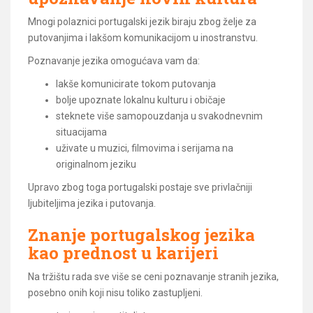
Mnogi polaznici portugalski jezik biraju zbog želje za
putovanjima i lakšom komunikacijom u inostranstvu.
Poznavanje jezika omogućava vam da:
lakše komunicirate tokom putovanja
bolje upoznate lokalnu kulturu i običaje
steknete više samopouzdanja u svakodnevnim
situacijama
uživate u muzici, filmovima i serijama na
originalnom jeziku
Upravo zbog toga portugalski postaje sve privlačniji
ljubiteljima jezika i putovanja.
Znanje portugalskog jezika
kao prednost u karijeri
Na tržištu rada sve više se ceni poznavanje stranih jezika,
posebno onih koji nisu toliko zastupljeni.