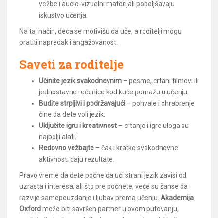
vežbe i audio-vizuelni materijali poboljšavaju
iskustvo učenja.
Na taj način, deca se motivišu da uče, a roditelji mogu
pratiti napredak i angažovanost.
Saveti za roditelje
Učinite jezik svakodnevnim
– pesme, crtani filmovi ili
jednostavne rečenice kod kuće pomažu u učenju.
Budite strpljivi i podržavajući
– pohvale i ohrabrenje
čine da dete voli jezik.
Uključite igru i kreativnost
– crtanje i igre uloga su
najbolji alati.
Redovno vežbajte
– čak i kratke svakodnevne
aktivnosti daju rezultate.
Pravo vreme da dete počne da uči strani jezik zavisi od
uzrasta i interesa, ali što pre počnete, veće su šanse da
razvije samopouzdanje i ljubav prema učenju.
Akademija
Oxford
može biti savršen partner u ovom putovanju,