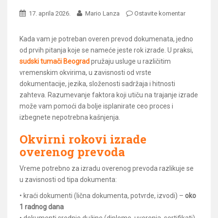
17. aprila 2026.
Mario Lanza
Ostavite komentar
Kada vam je potreban overen prevod dokumenata, jedno
od prvih pitanja koje se nameće jeste rok izrade. U praksi,
sudski tumači Beograd
pružaju usluge u različitim
vremenskim okvirima, u zavisnosti od vrste
dokumentacije, jezika, složenosti sadržaja i hitnosti
zahteva. Razumevanje faktora koji utiču na trajanje izrade
može vam pomoći da bolje isplanirate ceo proces i
izbegnete nepotrebna kašnjenja.
Okvirni rokovi izrade
overenog prevoda
Vreme potrebno za izradu overenog prevoda razlikuje se
u zavisnosti od tipa dokumenta:
• kraći dokumenti (lična dokumenta, potvrde, izvodi) –
oko
1 radnog dana