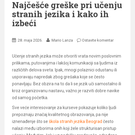
Najčešće greške pri učenju
stranih jezika i kako ih
izbeći
28. maja 2026.
Mario Lanza
Ostavite komentar
Učenje stranih jezika može otvoriti vrata novim poslovnim
prilikama, putovanjima i lakšoj komunikaciji sa ljudima iz
različitih delova sveta. Ipak, mnogi polaznici odustanu ili
usporavaju napredak zbog grešaka koje se često
ponavljaju. Bez obzira na to da li se jezik uči samostalno ili
kroz organizovanu nastavu, važno je razviti dobre navike
od samog početka.
Sve veće interesovanje za kurseve pokazuje koliko ljudi
prepoznaju značaj kvalitetnog obrazovanja, pa nije
iznenađenje što se
škola stranih jezika Beograd
često
nalazi među izborima onih koji žele strukturisan pristup