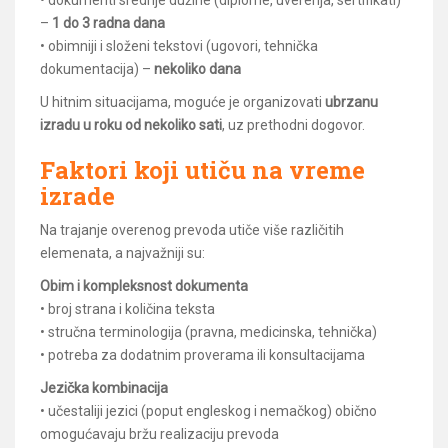
• dokumenti srednje dužine (diplome, uverenja, sertifikati)
–
1 do 3 radna dana
• obimniji i složeni tekstovi (ugovori, tehnička
dokumentacija) –
nekoliko dana
U hitnim situacijama, moguće je organizovati
ubrzanu
izradu u roku od nekoliko sati
, uz prethodni dogovor.
Faktori koji utiču na vreme
izrade
Na trajanje overenog prevoda utiče više različitih
elemenata, a najvažniji su:
Obim i kompleksnost dokumenta
• broj strana i količina teksta
• stručna terminologija (pravna, medicinska, tehnička)
• potreba za dodatnim proverama ili konsultacijama
Jezička kombinacija
• učestaliji jezici (poput engleskog i nemačkog) obično
omogućavaju bržu realizaciju prevoda