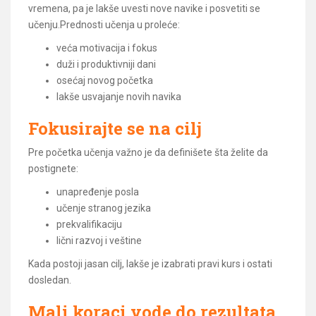
vremena, pa je lakše uvesti nove navike i posvetiti se
učenju.Prednosti učenja u proleće:
veća motivacija i fokus
duži i produktivniji dani
osećaj novog početka
lakše usvajanje novih navika
Fokusirajte se na cilj
Pre početka učenja važno je da definišete šta želite da
postignete:
unapređenje posla
učenje stranog jezika
prekvalifikaciju
lični razvoj i veštine
Kada postoji jasan cilj, lakše je izabrati pravi kurs i ostati
dosledan.
Mali koraci vode do rezultata