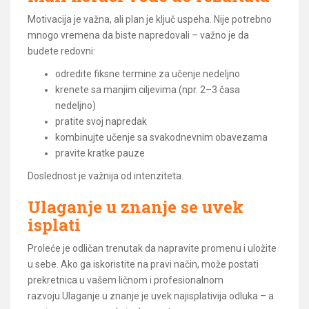
Motivacija je važna, ali plan je ključ uspeha. Nije potrebno
mnogo vremena da biste napredovali – važno je da
budete redovni:
odredite fiksne termine za učenje nedeljno
krenete sa manjim ciljevima (npr. 2–3 časa
nedeljno)
pratite svoj napredak
kombinujte učenje sa svakodnevnim obavezama
pravite kratke pauze
Doslednost je važnija od intenziteta.
Ulaganje u znanje se uvek
isplati
Proleće je odličan trenutak da napravite promenu i uložite
u sebe. Ako ga iskoristite na pravi način, može postati
prekretnica u vašem ličnom i profesionalnom
razvoju.Ulaganje u znanje je uvek najisplativija odluka – a