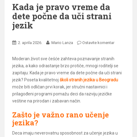
Kada je pravo vreme da
dete počne da uči strani
jezik
2. aprila 2026.
Mario Lanza
Ostavite komentar
Moderan život sve češće zahteva poznavanje stranih
jezika, a kako odrastanje brzo protiče, mnogi roditelji se
zapitaju: Kada je pravo vreme da dete počne da uči strani
jezik? Poseta kvalitetnoj
školi stranih jezika u Beogradu
može biti odličan prvi korak, jer stručni nastavnici i
prilagođeni programi pomažu deci da razviju jezičke
veštine na prirodan i zabavan način.
Zašto je važno rano učenje
jezika?
Deca imaju neverovatnu sposobnost za učenje jezika u