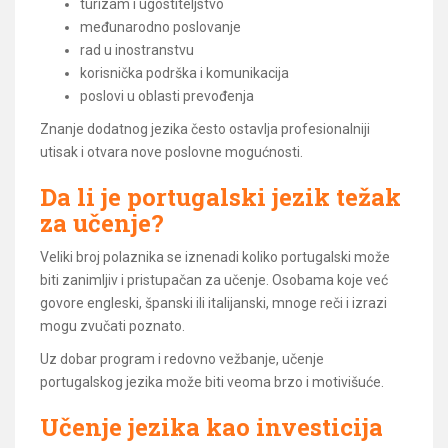
turizam i ugostiteljstvo
međunarodno poslovanje
rad u inostranstvu
korisnička podrška i komunikacija
poslovi u oblasti prevođenja
Znanje dodatnog jezika često ostavlja profesionalniji
utisak i otvara nove poslovne mogućnosti.
Da li je portugalski jezik težak
za učenje?
Veliki broj polaznika se iznenadi koliko portugalski može
biti zanimljiv i pristupačan za učenje. Osobama koje već
govore engleski, španski ili italijanski, mnoge reči i izrazi
mogu zvučati poznato.
Uz dobar program i redovno vežbanje, učenje
portugalskog jezika može biti veoma brzo i motivišuće.
Učenje jezika kao investicija