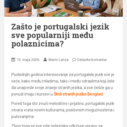
Zašto je portugalski jezik
sve popularniji među
polaznicima?
13. maja 2026.
Mario Lanza
Ostavite komentar
Poslednjih godina interesovanje za portugalski jezik sve je
veće, kako među mladima, tako i među odraslima koji žele
da unaprede svoje znanje stranih jezika, a sve češće ga u
ponudi imaju i kursevi u
Školi stranih jezika Beograd
.
Pored toga što zvuči melodično i prijatno, portugalski jezik
otvara vrata novim kulturama, poslovnim mogućnostima i
putovanjima.
Zbog toga se sve više polaznika odlučuje upravo za