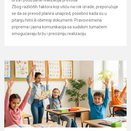
Brza i pouzdana realizacija prevoda
Zbog različitih faktora koji utiču na rok izrade, preporučuje
se da se prevod planira unapred, posebno kada su u
pitanju hitni ili obimniji dokumenti. Pravovremena
priprema i jasna komunikacija sa sudskim tumačem
omogućavaju bržu i precizniju realizaciju.