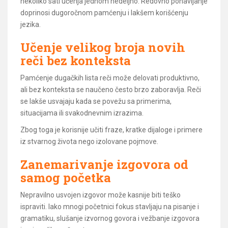
nekoliko sati učenja jednom nedeljno. Redovno ponavljanje
doprinosi dugoročnom pamćenju i lakšem korišćenju
jezika.
Učenje velikog broja novih
reči bez konteksta
Pamćenje dugačkih lista reči može delovati produktivno,
ali bez konteksta se naučeno često brzo zaboravlja. Reči
se lakše usvajaju kada se povežu sa primerima,
situacijama ili svakodnevnim izrazima.
Zbog toga je korisnije učiti fraze, kratke dijaloge i primere
iz stvarnog života nego izolovane pojmove.
Zanemarivanje izgovora od
samog početka
Nepravilno usvojen izgovor može kasnije biti teško
ispraviti. Iako mnogi početnici fokus stavljaju na pisanje i
gramatiku, slušanje izvornog govora i vežbanje izgovora