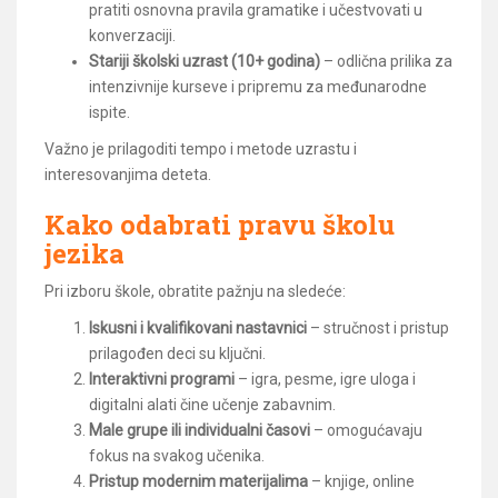
pratiti osnovna pravila gramatike i učestvovati u
konverzaciji.
Stariji školski uzrast (10+ godina)
– odlična prilika za
intenzivnije kurseve i pripremu za međunarodne
ispite.
Važno je prilagoditi tempo i metode uzrastu i
interesovanjima deteta.
Kako odabrati pravu školu
jezika
Pri izboru škole, obratite pažnju na sledeće:
Iskusni i kvalifikovani nastavnici
– stručnost i pristup
prilagođen deci su ključni.
Interaktivni programi
– igra, pesme, igre uloga i
digitalni alati čine učenje zabavnim.
Male grupe ili individualni časovi
– omogućavaju
fokus na svakog učenika.
Pristup modernim materijalima
– knjige, online