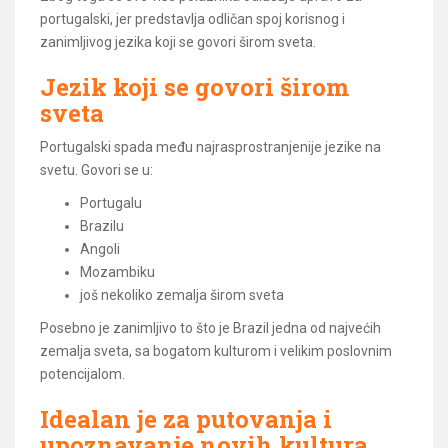
portugalski, jer predstavlja odličan spoj korisnog i
zanimljivog jezika koji se govori širom sveta.
Jezik koji se govori širom
sveta
Portugalski spada među najrasprostranjenije jezike na
svetu. Govori se u:
Portugalu
Brazilu
Angoli
Mozambiku
još nekoliko zemalja širom sveta
Posebno je zanimljivo to što je Brazil jedna od najvećih
zemalja sveta, sa bogatom kulturom i velikim poslovnim
potencijalom.
Idealan je za putovanja i
upoznavanje novih kultura