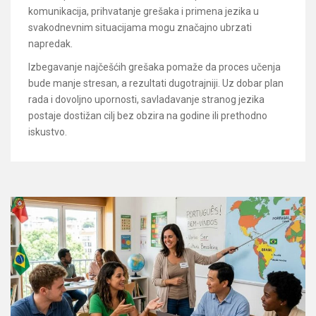
komunikacija, prihvatanje grešaka i primena jezika u
svakodnevnim situacijama mogu značajno ubrzati
napredak.
Izbegavanje najčešćih grešaka pomaže da proces učenja
bude manje stresan, a rezultati dugotrajniji. Uz dobar plan
rada i dovoljno upornosti, savladavanje stranog jezika
postaje dostižan cilj bez obzira na godine ili prethodno
iskustvo.