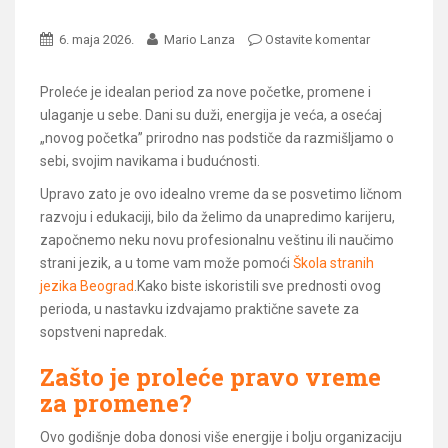
6. maja 2026.
Mario Lanza
Ostavite komentar
Proleće je idealan period za nove početke, promene i
ulaganje u sebe. Dani su duži, energija je veća, a osećaj
„novog početka” prirodno nas podstiče da razmišljamo o
sebi, svojim navikama i budućnosti.
Upravo zato je ovo idealno vreme da se posvetimo ličnom
razvoju i edukaciji, bilo da želimo da unapredimo karijeru,
započnemo neku novu profesionalnu veštinu ili naučimo
strani jezik, a u tome vam može pomoći
Škola stranih
jezika Beograd
.Kako biste iskoristili sve prednosti ovog
perioda, u nastavku izdvajamo praktične savete za
sopstveni napredak.
Zašto je proleće pravo vreme
za promene?
Ovo godišnje doba donosi više energije i bolju organizaciju