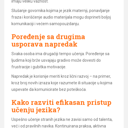
imaju veliku važnost.
Slušanje govornika kojima je jezik maternji, ponavljanje
fraza i korišćenje audio materijala mogu doprineti boljoj
komunikaciji i većem samopouzdanju.
Poređenje sa drugima
usporava napredak
Svaka osoba ima drugačiji tempo učenja. Poređenje sa
ljudima koji brže usvajaju gradivo može dovesti do
frustracije i gubitka motivacije.
Napredak je korisnije meriti kroz lični razvoj – na primer,
kroz broj novih izraza koje razumete ili situacije u kojima
uspevate da komunicirate bez poteškoća.
Kako razviti efikasan pristup
učenju jezika?
Uspešno učenje stranih jezika ne zavisi samo od talenta,
već i od pravilnih navika. Kontinuirana praksa, aktivna