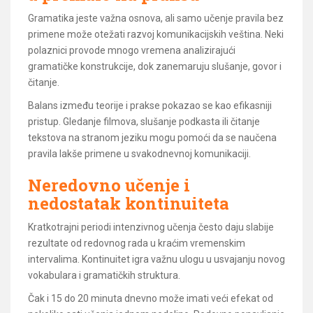
Gramatika jeste važna osnova, ali samo učenje pravila bez
primene može otežati razvoj komunikacijskih veština. Neki
polaznici provode mnogo vremena analizirajući
gramatičke konstrukcije, dok zanemaruju slušanje, govor i
čitanje.
Balans između teorije i prakse pokazao se kao efikasniji
pristup. Gledanje filmova, slušanje podkasta ili čitanje
tekstova na stranom jeziku mogu pomoći da se naučena
pravila lakše primene u svakodnevnoj komunikaciji.
Neredovno učenje i
nedostatak kontinuiteta
Kratkotrajni periodi intenzivnog učenja često daju slabije
rezultate od redovnog rada u kraćim vremenskim
intervalima. Kontinuitet igra važnu ulogu u usvajanju novog
vokabulara i gramatičkih struktura.
Čak i 15 do 20 minuta dnevno može imati veći efekat od