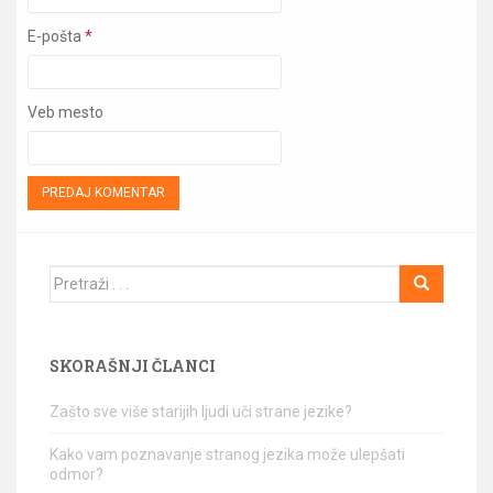
E-pošta
*
Veb mesto
Traži
SKORAŠNJI ČLANCI
Zašto sve više starijih ljudi uči strane jezike?
Kako vam poznavanje stranog jezika može ulepšati
odmor?