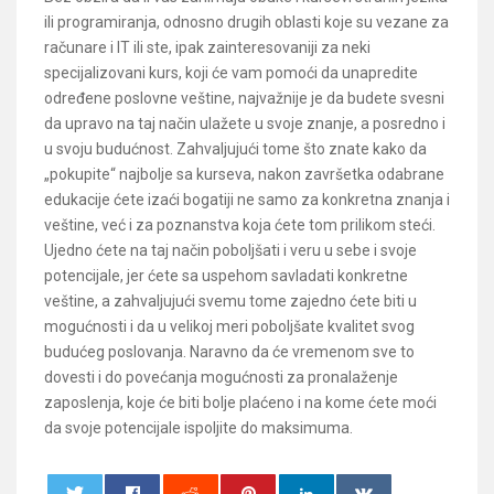
ili programiranja, odnosno drugih oblasti koje su vezane za
računare i IT ili ste, ipak zainteresovaniji za neki
specijalizovani kurs, koji će vam pomoći da unapredite
određene poslovne veštine, najvažnije je da budete svesni
da upravo na taj način ulažete u svoje znanje, a posredno i
u svoju budućnost. Zahvaljujući tome što znate kako da
„pokupite“ najbolje sa kurseva, nakon završetka odabrane
edukacije ćete izaći bogatiji ne samo za konkretna znanja i
veštine, već i za poznanstva koja ćete tom prilikom steći.
Ujedno ćete na taj način poboljšati i veru u sebe i svoje
potencijale, jer ćete sa uspehom savladati konkretne
veštine, a zahvaljujući svemu tome zajedno ćete biti u
mogućnosti i da u velikoj meri poboljšate kvalitet svog
budućeg poslovanja. Naravno da će vremenom sve to
dovesti i do povećanja mogućnosti za pronalaženje
zaposlenja, koje će biti bolje plaćeno i na kome ćete moći
da svoje potencijale ispoljite do maksimuma.