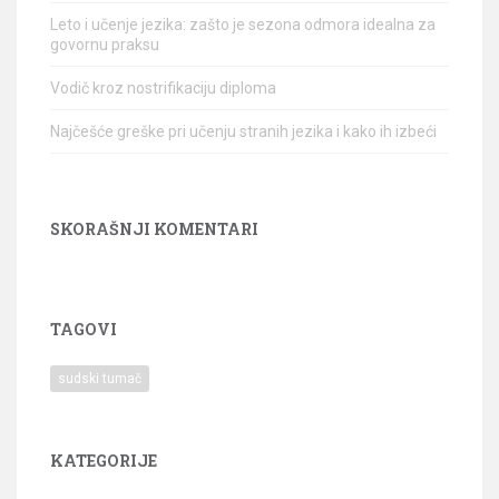
Leto i učenje jezika: zašto je sezona odmora idealna za
govornu praksu
Vodič kroz nostrifikaciju diploma
Najčešće greške pri učenju stranih jezika i kako ih izbeći
SKORAŠNJI KOMENTARI
TAGOVI
sudski tumač
KATEGORIJE