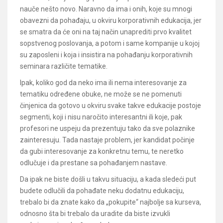
nauče nešto novo. Naravno da ima i onih, koje su mnogi
obavezni da pohađaju, u okviru korporativnih edukacija, jer
se smatra da će oni na taj način unaprediti prvo kvalitet
sopstvenog poslovanja, a potom i same kompanije u kojoj
su zaposleni i koja i insistira na pohađanju korporativnih
seminara različite tematike.
Ipak, koliko god da neko ima ili nema interesovanje za
tematiku određene obuke, ne može se ne pomenuti
činjenica da gotovo u okviru svake takve edukacije postoje
segmenti, koji i nisu naročito interesantni ili koje, pak
profesori ne uspeju da prezentuju tako da sve polaznike
zainteresuju. Tada nastaje problem, jer kandidat počinje
da gubi interesovanje za konkretnu temu, te neretko
odlučuje i da prestane sa pohađanjem nastave.
Da ipak ne biste došli u takvu situaciju, a kada sledeći put
budete odlučili da pohađate neku dodatnu edukaciju,
trebalo bi da znate kako da „pokupite“ najbolje sa kurseva,
odnosno šta bi trebalo da uradite da biste izvukli