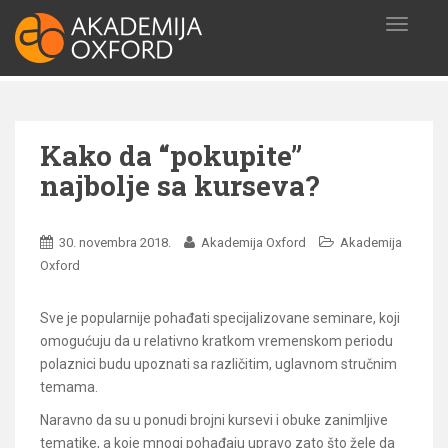
S
T
k
O
i
G
p
G
t
L
o
E
Kako da “pokupite”
N
m
A
a
najbolje sa kurseva?
V
i
I
n
G
c
30. novembra 2018.
Akademija Oxford
Akademija
A
o
T
Oxford
I
n
O
t
Sve je popularnije pohađati specijalizovane seminare, koji
N
e
omogućuju da u relativno kratkom vremenskom periodu
n
polaznici budu upoznati sa različitim, uglavnom stručnim
t
temama.
Naravno da su u ponudi brojni kursevi i obuke zanimljive
tematike, a koje mnogi pohađaju upravo zato što žele da