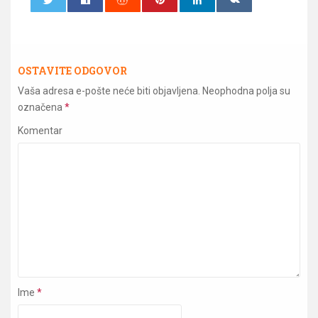
0
0
OSTAVITE ODGOVOR
Vaša adresa e-pošte neće biti objavljena.
Neophodna polja su
označena
*
Komentar
Ime
*