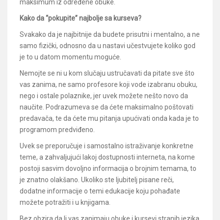
maksimum iz određene obuke.
Kako da “pokupite” najbolje sa kurseva?
Svakako da je najbitnije da budete prisutni i mentalno, a ne
samo fizički, odnosno da u nastavi učestvujete koliko god
je to u datom momentu moguće.
Nemojte se ni u kom slučaju ustručavati da pitate sve što
vas zanima, ne samo profesore koji vode izabranu obuku,
nego i ostale polaznike, jer uvek možete nešto novo da
naučite. Podrazumeva se da ćete maksimalno poštovati
predavača, te da ćete mu pitanja upućivati onda kada je to
programom predviđeno.
Uvek se preporučuje i samostalno istraživanje konkretne
teme, a zahvaljujući lakoj dostupnosti interneta, na kome
postoji sasvim dovoljno informacija o brojnim temama, to
je znatno olakšano. Ukoliko ste ljubitelj pisane reči,
dodatne informacije o temi edukacije koju pohađate
možete potražiti i u knjigama.
Bez obzira da li vas zanimaju obuke i kursevi stranih jezika