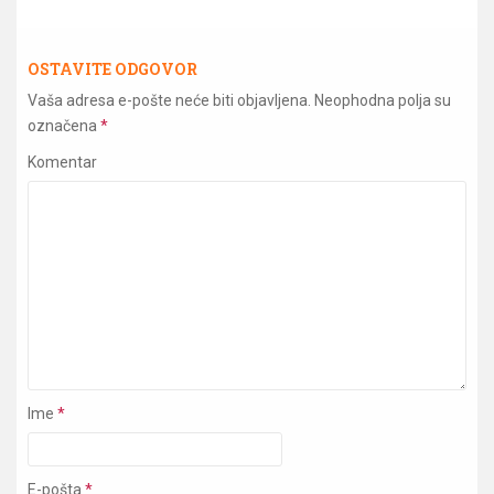
OSTAVITE ODGOVOR
Vaša adresa e-pošte neće biti objavljena.
Neophodna polja su
označena
*
Komentar
Ime
*
E-pošta
*