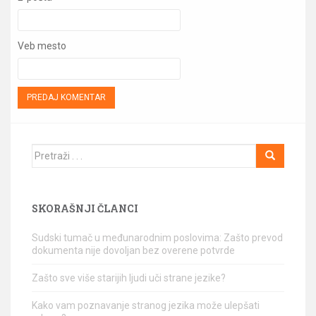
Veb mesto
Traži
SKORAŠNJI ČLANCI
Sudski tumač u međunarodnim poslovima: Zašto prevod
dokumenta nije dovoljan bez overene potvrde
Zašto sve više starijih ljudi uči strane jezike?
Kako vam poznavanje stranog jezika može ulepšati