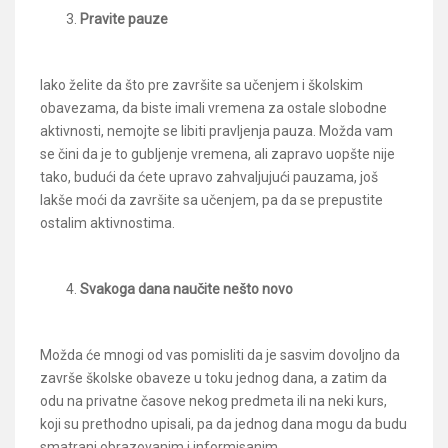
Pravite pauze
Iako želite da što pre završite sa učenjem i školskim
obavezama, da biste imali vremena za ostale slobodne
aktivnosti, nemojte se libiti pravljenja pauza. Možda vam
se čini da je to gubljenje vremena, ali zapravo uopšte nije
tako, budući da ćete upravo zahvaljujući pauzama, još
lakše moći da završite sa učenjem, pa da se prepustite
ostalim aktivnostima.
Svakoga dana naučite nešto novo
Možda će mnogi od vas pomisliti da je sasvim dovoljno da
završe školske obaveze u toku jednog dana, a zatim da
odu na privatne časove nekog predmeta ili na neki kurs,
koji su prethodno upisali, pa da jednog dana mogu da budu
smatrani obrazovanim i informisanim.