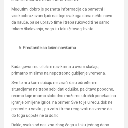
Međutim, dobro je poznata informacija da pametni i
visokoobrazovani ljudi nastoje svakoga dana nešto novo
da nauče, pa se upravo time i treba rukovoditi ne samo
tokom školovanja, nego i u toku čitavog života.
Prestanite sa lošim navikama
Kada govorimo o lošim navikama u ovom slučaju,
primarno mislimo na nepotrebno gubljenje vremena.
Sve to ni u kom slučaju ne znači da u određenim
situacijama ne treba sebi dati oduška, pa čitavo popodne,
recimo koje imamo slobodno možemo utrošiti ponekad na
igranje omiljene igrice, na primer. Sve to je u redu, dok ne
preraste u naviku, pa zato i treba reagovati na vreme da
do toga uopšte ne bi došlo.
Dakle, svako od nas zna zbog čega u toku jednog dana