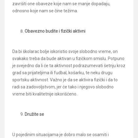
završiti one obaveze koje nam se manje dopadaju,
odnosno koje nam se čine težima.
Obavezno budite i fizički aktivni
Da bi školarac bolje iskoristio svoje slobodno vreme, on
svakako treba da bude aktivan u fizičkom smislu. Potpuno
je svejedno da li će ta aktivnost podrazumevati šetnju kroz
grad sa prijateljima ili fudbal, košarku, te neku drugu
sportsku aktivnost. Važno je da se aktivira fizički i da to
radi sa zadovoljstvom, jer će tako i njegovo slobodno
vreme biti kvalitetnije iskorišćeno.
Družite se
U pojedinim situacijama je dobro malo se osamiti i