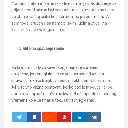
“napuniti baterije” za nove aktivnosti, ali je ipak druženje sa
prijateljima i ljudima koji nas razumeju izuzetno značajno
za stanje našeg psihičkog zdravlja, na prvom mestu. A
sem toga, druženje sa nama bliskim ljudima utiče i na
kvalitet života svakoga od nas.
Idite na spavanje ranije
Za kraj smo ostavili savet koji je najteže sprovesti
praktično, jer mnogi tinejdžeri vrlo nerado odlaze na
spavanje u, kako bi njihovi roditelji rekli, normalno vreme.
Ali je to vrlo važno poštovati, koliko god je moguće, jer se
upravo na taj način utiče i na kvalitet učenja, ali i slobodnog
vremena koje će imati u toku sutrašnjeg dana.
0
0