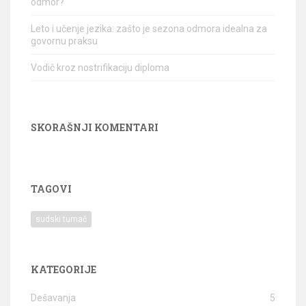
odmor?
Leto i učenje jezika: zašto je sezona odmora idealna za
govornu praksu
Vodič kroz nostrifikaciju diploma
SKORAŠNJI KOMENTARI
TAGOVI
sudski tumač
KATEGORIJE
Dešavanja
5