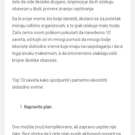
žele da vide školske drugare, činjenica je da ih očekuju
obaveze u školi, provere znanja i ispitivanja.
Da bi svoje vreme što bolje iskristili, školarci se za početak
moraju odlično organizovati, a to ipak iziskuje malo truda.
Zato ćemo ovom prilikom pokušati da navedemo 10
saveta, od kojih će im mnogi pomoći da mnogo bolje
iskoriste slobodno vreme koje imaju na raspolaganju i da iz
toga izvuku maksimum, a da istovremeno olakšaju sebi
brojne školske obaveze.
Top 10 saveta kako upotpuniti i pametno iskoristiti
slobodno vreme:
Napravite plan
Ovo možda zvuči komplikovano, ali zapravo uopšte nije
tako. Bez obzira da li ćete plan svojih aktivnosti preneti na