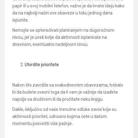
papir ili u svoj mobilni telefon, važno je da imate ideju kako
da na najbolji način sve obaveze u toku jednog dana
ispunite.
Nemojte se opterećivati planiranjem na dugoročnom
nivou, jer je uvek bolje da aktivnosti isplanirate na
dnevnom, eventualno nedeljnom nivou.
Utvrdite prioritete
Nakon što završite sa svakodnevnim obavezama, trebalo
bi da budete svesni toga da li vam je važnije da izađete
napolje sa društvom ili da pročitate neku knjigu.
Dakle, isključivo od vaše trenutne odluke zavisi koje su
aktivnosti prioritet, odnosno kojima ćete u datom
momentu posvetiti više pažnje.