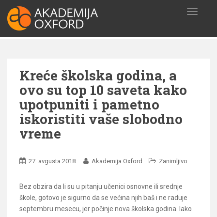
S
T
k
O
i
G
p
G
t
L
o
E
Kreće školska godina, a
N
m
A
a
ovo su top 10 saveta kako
V
i
upotpuniti i pametno
I
n
G
iskoristiti vaše slobodno
c
A
o
vreme
T
I
n
O
t
N
e
27. avgusta 2018.
Akademija Oxford
Zanimljivo
n
t
Bez obzira da li su u pitanju učenici osnovne ili srednje
škole, gotovo je sigurno da se većina njih baš i ne raduje
septembru mesecu, jer počinje nova školska godina. Iako