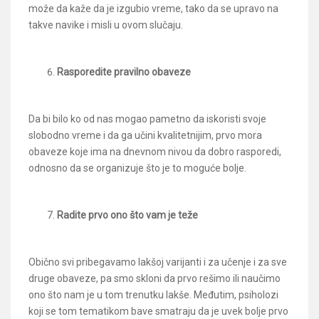
može da kaže da je izgubio vreme, tako da se upravo na
takve navike i misli u ovom slučaju.
Rasporedite pravilno obaveze
Da bi bilo ko od nas mogao pametno da iskoristi svoje
slobodno vreme i da ga učini kvalitetnijim, prvo mora
obaveze koje ima na dnevnom nivou da dobro rasporedi,
odnosno da se organizuje što je to moguće bolje.
Radite prvo ono što vam je teže
Obično svi pribegavamo lakšoj varijanti i za učenje i za sve
druge obaveze, pa smo skloni da prvo rešimo ili naučimo
ono što nam je u tom trenutku lakše. Međutim, psiholozi
koji se tom tematikom bave smatraju da je uvek bolje prvo