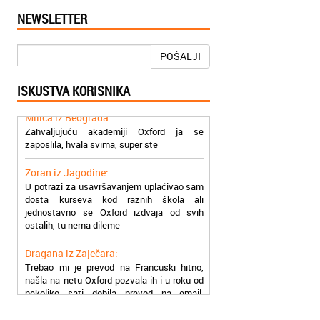
Jelena iz Niša:
NEWSLETTER
Mogu da pohvalim sve zaposlene u
Akademiji Oxford u Nišu jer su stvarno
profesionalni i prenose znanje na odličan
POŠALJI
način
ISKUSTVA KORISNIKA
Milica iz Beograda:
Zahvaljujuću akademiji Oxford ja se
zaposlila, hvala svima, super ste
Zoran iz Jagodine:
U potrazi za usavršavanjem uplaćivao sam
dosta kurseva kod raznih škola ali
jednostavno se Oxford izdvaja od svih
ostalih, tu nema dileme
Dragana iz Zaječara:
Trebao mi je prevod na Francuski hitno,
našla na netu Oxford pozvala ih i u roku od
nekoliko sati dobila prevod na email,
stvarno su super
Petar iz Paraćina: