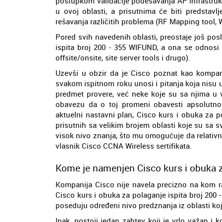
postupkom validacije podešavanja AP infrastruktu
u ovoj oblasti, a prisutnima će biti predstavlje
rešavanja različitih problema (RF Mapping tool, Wi 
Pored svih navedenih oblasti, preostaje još po
ispita broj 200 - 355 WIFUND, a ona se odnosi 
offsite/onsite, site server tools i drugo).
Uzevši u obzir da je Cisco poznat kao kompani
svakom ispitnom roku unosi i pitanja koja nisu
predmet provere, već neke koje su sa njima 
obavezu da o toj promeni obavesti apsolutno 
aktuelni nastavni plan, Cisco kurs i obuka za 
prisutnih sa velikim brojem oblasti koje su sa 
visok nivo znanja, što mu omogućuje da relativ
vlasnik Cisco CCNA Wireless sertifikata.
Kome je namenjen Cisco kurs i obuka 
Kompanija Cisco nije navela precizno na kom
Cisco kurs i obuka za polaganje ispita broj 200 -
poseduju određeni nivo predznanja iz oblasti koj
Ipak, postoji jedan zahtev koji je vrlo važan 