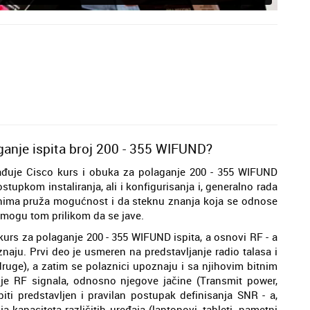
ganje ispita broj 200 - 355 WIFUND?
ađuje Cisco kurs i obuka za polaganje 200 - 355 WIFUND
upkom instaliranja, ali i konfigurisanja i, generalno rada
tnima pruža mogućnost i da steknu znanja koja se odnose
i mogu tom prilikom da se jave.
kurs za polaganje 200 - 355 WIFUND ispita, a osnovi RF - a
naju. Prvi deo je usmeren na predstavljanje radio talasa i
 druge), a zatim se polaznici upoznaju i sa njihovim bitnim
je RF signala, odnosno njegove jačine (Transmit power,
biti predstavljen i pravilan postupak definisanja SNR - a,
apaciteta različitih uređaja (laptopovi, tableti, pametni