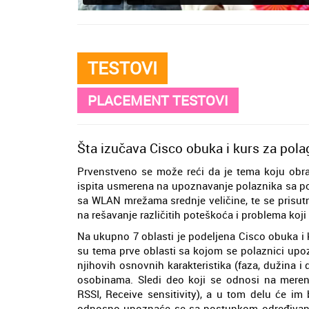
TESTOVI
PLACEMENT TESTOVI
Šta izučava Cisco obuka i kurs za pola
Prvenstveno se može reći da je tema koju obr
ispita usmerena na upoznavanje polaznika sa post
sa WLAN mrežama srednje veličine, te se prisu
na rešavanje različitih poteškoća i problema koj
Na ukupno 7 oblasti je podeljena Cisco obuka i 
su tema prve oblasti sa kojom se polaznici upoz
njihovih osnovnih karakteristika (faza, dužina i
osobinama. Sledi deo koji se odnosi na meren
RSSI, Receive sensitivity), a u tom delu će im 
odnosno upoznaće se sa postupkom određivanja k