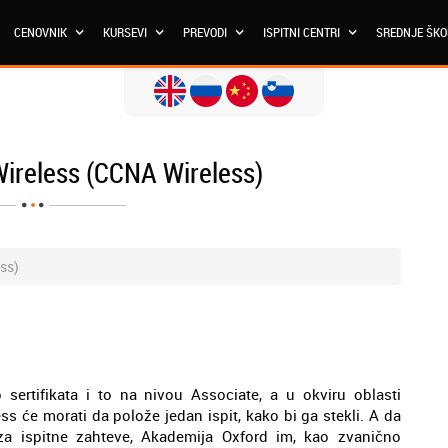
CENOVNIK
KURSEVI
PREVODI
ISPITNI CENTRI
SREDNJE ŠK
Wireless (CCNA Wireless)
ss)
sertifikata i to na nivou Associate, a u okviru oblasti
s će morati da polože jedan ispit, kako bi ga stekli. A da
za ispitne zahteve, Akademija Oxford im, kao zvanično