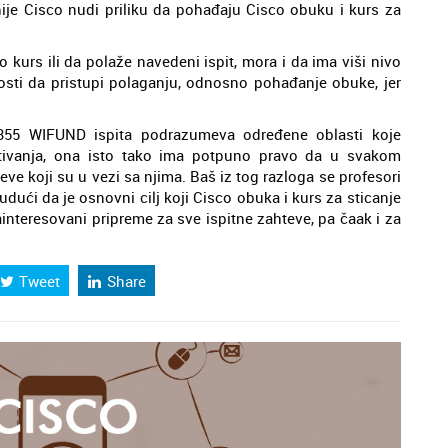
nije Cisco nudi priliku da pohađaju Cisco obuku i kurs za
o kurs ili da polaže navedeni ispit, mora i da ima viši nivo
sti da pristupi polaganju, odnosno pohađanje obuke, jer
 355 WIFUND ispita podrazumeva određene oblasti koje
tivanja, ona isto tako ima potpuno pravo da u svakom
eve koji su u vezi sa njima. Baš iz tog razloga se profesori
udući da je osnovni cilj koji Cisco obuka i kurs za sticanje
ainteresovani pripreme za sve ispitne zahteve, pa čaak i za
Tweet
Share