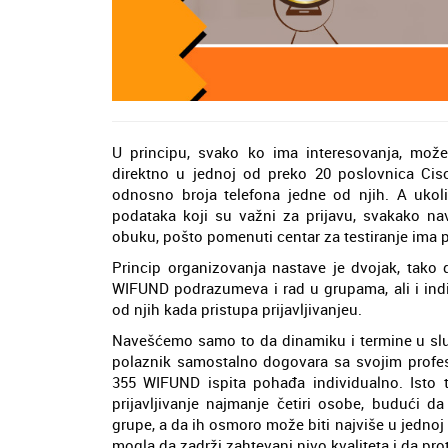
U principu, svako ko ima interesovanja, može 
direktno u jednoj od preko 20 poslovnica Cisco
odnosno broja telefona jedne od njih. A ukol
podataka koji su važni za prijavu, svakako n
obuku, pošto pomenuti centar za testiranje ima p
Princip organizovanja nastave je dvojak, tako 
WIFUND podrazumeva i rad u grupama, ali i indiv
od njih kada pristupa prijavljivanjeu.
Navešćemo samo to da dinamiku i termine u sluč
polaznik samostalno dogovara sa svojim profes
355 WIFUND ispita pohađa individualno. Isto
prijavljivanje najmanje četiri osobe, budući d
grupe, a da ih osmoro može biti najviše u jednoj 
mogla da zadrži zahtevani nivo kvaliteta i da pr