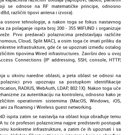
 koji se odnose na RF matematičke principe, odnosno
dBd, različiti tipovi antena i izvora).
za osnove tehnologije, a nakon toga se fokus nastavnog
ka za polaganje ispita broj 200 - 355 WIFUND i organizuje
eže. Prvo predavači polaznicima predstavljaju različite
nomous, Cloud, Split MAC), a osim toga će imati priliku da
nkretne infrastrukture, gde će se upoznati između ostalog
ličitim tipovima Wired infrastructures. Završni deo u ovoj
cess Connections (IP addressing, SSH, console, HTTP,
ja u okviru naredne oblasti, a peta oblast se odnosi na
 polaznici prvo upoznaju sa postupkom identifikacije
tication, RADIUS, WebAuth, LDAP, 802.1X). Nakon toga uče
ehanizme za autentikaciju na kontroleru, odnosno kako je
različitim operativnim sistemima (MacOS, Windows, iOS,
ezani za Roaming i Wireless guest networking.
ND ispita zatim se nastavlja na oblast koja obrađuje temu
 A tu će profesori polaznicima najpre predstaviti postupak
iru konkretne infrastrukture, a zatim će ih upoznati i sa