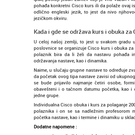
pohađa konkretni Cisco kurs ili da polaže ovaj i
odlično engleski jezik, to jest da nivo njih
jezičkom okviru.
Kada i gde se održava kurs i obuka za 
U celoj našoj zemlji, to jest u svakom gradu 
poslovnice se organizuje Cisco kurs i obuka za 
polaznik bira da li želi da nastavu pohađa in
održavanja nastave, kao i dinamika.
Naime, u slučaju grupne nastave to određuje zvan
da početak ovog tipa nastave zavisi od ukupnog b
se bude prijavilo najmanje četiri osobe, form
obavešteni i o tačnom datumu početka, kao i 
jedne grupe.
Individualna Cisco obuka i kurs za polaganje 2
polaznika i on se sa nadležnim profesorom mo
početka nastave, kao i termine i dinamiku u skl
Dodatne napomene :