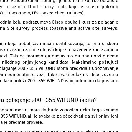
re. Validate Client settings je isto tema koja se obrađuje
ni i različiti Third - party tools koji se koriste prilikom
- Fi scanners, OS - based client utilities).
slednja koju podrazumeva Cisco obuka i kurs za polaganje
na Site survey process (passive and active site surveys,
ja koja poboljšava način sertifikovanja, to ona u skoro
 usko vezana za one oblasti koje su navedene kao zvanični
u vezi. Takođe moramo da naglasimo da ona uopšte nema
nijednog prijavljenog kandidata. Maksimalno poštujući
polaganje 200 - 355 WIFUND ispita predviđa i upoznavanje
svim pomenutim u vezi. Tako svaki polaznik stiče izuzetno
no lako položi 200 - 355 WIFUND ispit, odnosno da postane
za polaganje 200 - 355 WIFUND ispita?
 radnom mestu mora da bude zaposlen neko koga zanima
 355 WIFUND, ali je svakako za očeekivati da svi prijavljeni
a je predmet provere.
i koji neizostavno ima obavezu da ispuni svako ko hoće da