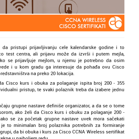
da pristupi prijavljivanju cele kalendarske godine i to
 test centra, ali prijavu može da izvrši i putem mejla,
iko se prijavljuje mejlom, u njemu je potrebno da osim
avede i u kom gradu ga interesuje da pohađa ovu Cisco
redstavništva na preko 20 lokacija.
da Cisco kurs i obuka za polaganje ispita broj 200 - 355
idualni pristup, te svaki polaznik treba da izabere jednu
aju grupne nastave definiše organizator, a da se o tome
orom, ako želi da Cisco kurs i obuku za polaganje 200 -
 tako se za početak grupne nastave uvek mora sačekati
a je to minimalan broj polaznika potrebnih za formiranje
grupi, da bi obuka i kurs za Cisco CCNA Wireless sertifikat
otekne u najboljem redu.