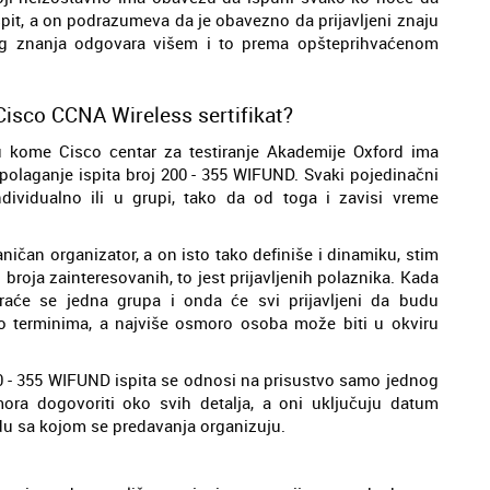
spit, a on podrazumeva da je obavezno da prijavljeni znaju
ovog znanja odgovara višem i to prema opšteprihvaćenom
Cisco CCNA Wireless sertifikat?
u kome Cisco centar za testiranje Akademije Oxford ima
polaganje ispita broj 200 - 355 WIFUND. Svaki pojedinačni
dividualno ili u grupi, tako da od toga i zavisi vreme
ičan organizator, a on isto tako definiše i dinamiku, stim
roja zainteresovanih, to jest prijavljenih polaznika. Kada
iraće se jedna grupa i onda će svi prijavljeni da budu
o terminima, a najviše osmoro osoba može biti u okviru
00 - 355 WIFUND ispita se odnosi na prisustvo samo jednog
ra dogovoriti oko svih detalja, a oni uključuju datum
adu sa kojom se predavanja organizuju.