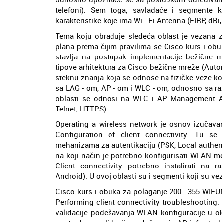
telefoni). Sem toga, savladaće i segmente
karakteristike koje ima Wi - Fi Antenna (EIRP, dBi, 
Tema koju obrađuje sledeća oblast je vezana 
plana prema čijim pravilima se Cisco kurs i obu
stavlja na postupak implementacije bežične mr
tipove arhitektura za Cisco bežične mreže (Auto
steknu znanja koja se odnose na fizičke veze ko
sa LAG - om, AP - om i WLC - om, odnosno sa raz
oblasti se odnosi na WLC i AP Management Ac
Telnet, HTTPS).
Operating a wireless network je osnov izučavan
Configuration of client connectivity. Tu se
mehanizama za autentikaciju (PSK, Local authen
na koji način je potrebno konfigurisati WLAN m
Client connectivity potrebno instalirati na 
Android). U ovoj oblasti su i segmenti koji su v
Cisco kurs i obuka za polaganje 200 - 355 WIFU
Performing client connectivity troubleshooting.
validacije podešavanja WLAN konfiguracije u okv