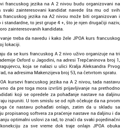
i francuskog jezika na A 2 nivou budu organizovani na
da svaki zainteresovani kandidat navede šta mu od svih
s francuskog jezika na A2 nivou može biti organizovan i
o i standardne, to jest grupe 4 +, što je njen drugačiji naziv,
oro zainteresovanih kandidata.
vljivanje treba da navedu i kako žele JPOA kurs francuskog
j lokaciji.
aju da se kurs francuskog A 2 nivo uživo organizuje na tri
ademije Oxford u Jagodini, na adresi Trepčaninova broj 1,
ragujevcu, koja se nalazi u ulici Kralja Aleksandra Prvog
ad, na adresima Makenzijeva broj 53, na četvrtom spratu.
OA kursevi francuskog jezika na A 2 nivou, tada nastavu
vno da pre toga mora izvršiti prijavljivanje na prethodno
andidati koji se opredele za pohađanje nastave na daljinu
ju ispuniti. U tom smislu se od njih očekuje da na prvom
oga će nastavu pohađati onlajn, zatim da u skladu sa
ju propisanog softvera za praćenje nastave na daljinu i da
nju optimalni uslovi za rad, to znači da svaki pojedinačni
t konekciju za sve vreme dok traje onlajn JPOA obuka