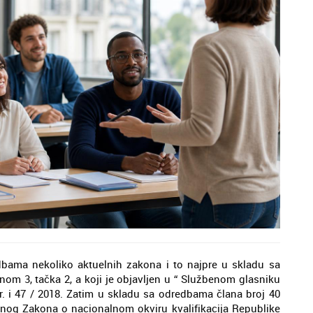
bama nekoliko aktuelnih zakona i to najpre u skladu sa
om 3, tačka 2, a koji je objavljen u “ Službenom glasniku
spr. i 47 / 2018. Zatim u skladu sa odredbama člana broj 40
uelnog Zakona o nacionalnom okviru kvalifikacija Republike