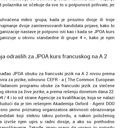
d polaznika se očekuje da sve to u potpunosti prihvate, jer
aćena mikro grupa, kada je prisutno dvoje ili troje
 najmanje dvoje zainteresovanih kandidata prijave, kako bi
rganizacije nastave je potpuno isti kao i kada se JPOA kurs
anizuje u okviru standardne ili grupe 4 +, kako je njen
ja odraslih za JPOA kurs francuskog na A 2
ađao JPOA obuku za francuski jezik na A 2 nivou prema
kvira za jezike, odnosno CEFR - a ( The Common European
avladanom programu obuke za francuski jezik za stečene
g okvira za žive jezike, a prema rešenju donetom dana 22.
/ 4 i to od strane Agencije za kvalifikacije, koja se nalazi
Budući da je tim rešenjem Akademija Oxford - Agent DOO
sno javno priznatog organizatora aktivnosti obrazovanja
andidati koji steknu takvu potvrdu, a nakon položenog
a izvrše njen upis u radni dosije, a ako su prethodno
 zapošljavanje. Takođe, imaju pravo da upravo tu potvrdu