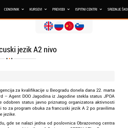
CENOVNIK
KURSEVI
PREVODI
ISPITNI CENTRI
SREDNJE ŠK
uski jezik A2 nivo
 Agencija za kvalifikacije u Beogradu donela dana 22. marta
rd – Agent DOO Jagodina iz Jagodine stekla status JPOA
je odobren status javno priznatog organizatora aktivnosti
 i to za program obuka za francuski jezik A 2 po pravilima
 jezike.
adu, gde se nalazi jedna od poslovnica Obrazovnog centra