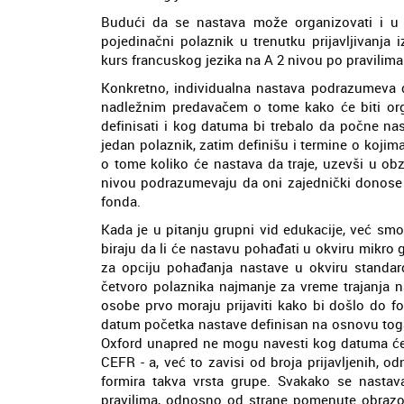
Budući da se nastava može organizovati i u f
pojedinačni polaznik u trenutku prijavljivanj
kurs francuskog jezika na A 2 nivou po pravilima
Konkretno, individualna nastava podrazumeva 
nadležnim predavačem o tome kako će biti orga
definisati i kog datuma bi trebalo da počne na
jedan polaznik, zatim definišu i termine o kojim
o tome koliko će nastava da traje, uzevši u ob
nivou podrazumevaju da oni zajednički donose 
fonda.
Kada je u pitanju grupni vid edukacije, već smo
biraju da li će nastavu pohađati u okviru mikro gru
za opciju pohađanja nastave u okviru standar
četvoro polaznika najmanje za vreme trajanja 
osobe prvo moraju prijaviti kako bi došlo do f
datum početka nastave definisan na osnovu toga
Oxford unapred ne mogu navesti kog datuma će 
CEFR - a, već to zavisi od broja prijavljenih, o
formira takva vrsta grupe. Svakako se nasta
pravilima, odnosno od strane pomenute obrazovne