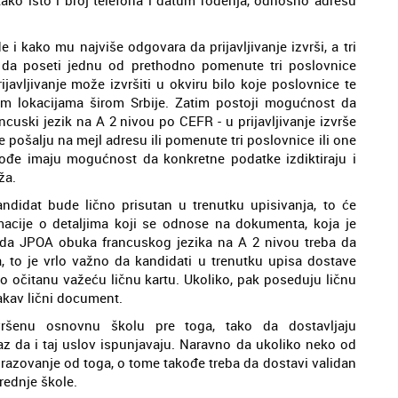
i kako mu najviše odgovara da prijavljivanje izvrši, a tri
 da poseti jednu od prethodno pomenute tri poslovnice
avljivanje može izvršiti u okviru bilo koje poslovnice te
im lokacijama širom Srbije. Zatim postoji mogućnost da
uski jezik na A 2 nivou po CEFR - u prijavljivanje izvrše
 pošalju na mejl adresu ili pomenute tri poslovnice ili one
kođe imaju mogućnost da konkretne podatke izdiktiraju i
ža.
didat bude lično prisutan u trenutku upisivanja, to će
macije o detaljima koji se odnose na dokumenta, koja je
da JPOA obuka francuskog jezika na A 2 nivou treba da
 to je vrlo važno da kandidati u trenutku upisa dostave
o očitanu važeću ličnu kartu. Ukoliko, pak poseduju ličnu
takav lični document.
ršenu osnovnu školu pre toga, tako da dostavljaju
 da i taj uslov ispunjavaju. Naravno da ukoliko neko od
brazovanje od toga, o tome takođe treba da dostavi validan
rednje škole.