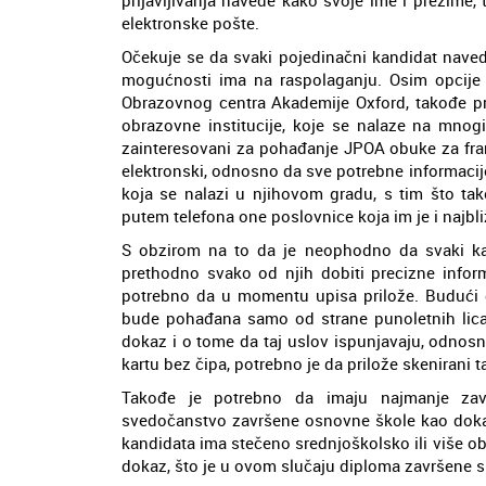
elektronske pošte.
Očekuje se da svaki pojedinačni kandidat navede 
mogućnosti ima na raspolaganju. Osim opcije
Obrazovnog centra Akademije Oxford, takođe prij
obrazovne institucije, koje se nalaze na mnog
zainteresovani za pohađanje JPOA obuke za franc
elektronski, odnosno da sve potrebne informacije
koja se nalazi u njihovom gradu, s tim što ta
putem telefona one poslovnice koja im je i najbli
S obzirom na to da je neophodno da svaki kan
prethodno svako od njih dobiti precizne infor
potrebno da u momentu upisa prilože. Budući 
bude pohađana samo od strane punoletnih lica,
dokaz i o tome da taj uslov ispunjavaju, odnosn
kartu bez čipa, potrebno je da prilože skenirani 
Takođe je potrebno da imaju najmanje zav
svedočanstvo završene osnovne škole kao dokaz
kandidata ima stečeno srednjoškolsko ili više o
dokaz, što je u ovom slučaju diploma završene s