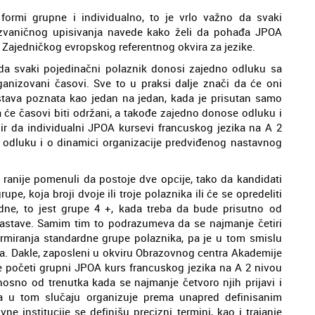
ormi grupne i individualno, to je vrlo važno da svaki
a izvaničnog upisivanja navede kako želi da pohađa JPOA
 Zajedničkog evropskog referentnog okvira za jezike.
da svaki pojedinačni polaznik donosi zajedno odluku sa
nizovani časovi. Sve to u praksi dalje znači da će oni
stava poznata kao jedan na jedan, kada je prisutan samo
a će časovi biti održani, a takođe zajedno donose odluku i
zir da individualni JPOA kursevi francuskog jezika na A 2
odluku i o dinamici organizacije predviđenog nastavnog
 ranije pomenuli da postoje dve opcije, tako da kandidati
pe, koja broji dvoje ili troje polaznika ili će se opredeliti
dne, to jest grupe 4 +, kada treba da bude prisutno od
nastave. Samim tim to podrazumeva da se najmanje četiri
ormiranja standardne grupe polaznika, pa je u tom smislu
. Dakle, zaposleni u okviru Obrazovnog centra Akademije
početi grupni JPOA kurs francuskog jezika na A 2 nivou
dnosno od trenutka kada se najmanje četvoro njih prijavi i
va u tom slučaju organizuje prema unapred definisanim
 institucije se definišu precizni termini, kao i trajanje