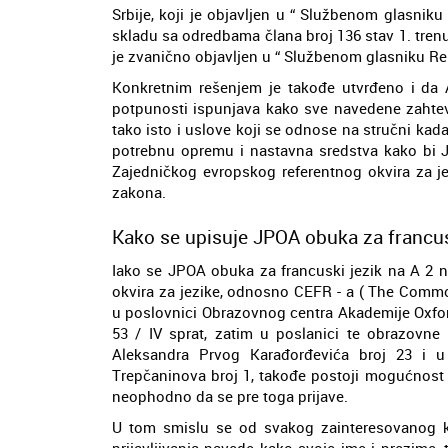
Srbije, koji je objavljen u “ Službenom glasniku 
skladu sa odredbama člana broj 136 stav 1. tre
je zvanično objavljen u “ Službenom glasniku Repu
Konkretnim rešenjem je takođe utvrđeno i da
potpunosti ispunjava kako sve navedene zahte
tako isto i uslove koji se odnose na stručni ka
potrebnu opremu i nastavna sredstva kako bi J
Zajedničkog evropskog referentnog okvira za 
zakona.
Kako se upisuje JPOA obuka za francus
Iako se JPOA obuka za francuski jezik na A 2 
okvira za jezike, odnosno CEFR - a ( The Commo
u poslovnici Obrazovnog centra Akademije Oxfor
53 / IV sprat, zatim u poslanici te obrazovne 
Aleksandra Prvog Karađorđevića broj 23 i u
Trepčaninova broj 1, takođe postoji mogućnost d
neophodno da se pre toga prijave.
U tom smislu se od svakog zainteresovanog ka
prijavljivanja navede kako svoje ime i prezime,