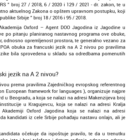
RS ” broj 27 / 2018, 6 / 2020 i 129 / 2021 - dr. zakon, te u
nutno aktuelnog Zakona o opštem upravnom postupku, koji
blike Srbije ” broj 18 / 2016 i 95 / 2018.
 Akademija Oxford – Agent DOO Jagodina iz Jagodine u
ve po pitanju planiranog nastavnog programa ove obuke,
dar, odnosno opremljenost prostora, te generalno vezano za
POA obuka za francuski jezik na A 2 nivou po pravilima
jezike bila sprovedena u skladu sa odredbama pomenutih
ki jezik na A 2 nivou?
nivou prema pravilima Zajedničkog evropskog referentnog
n European framework for languages ), organizuje najpre
d u Beogradu, a koja se nalazi na adresi Makenzijeva broj
institucije u Kragujevcu, koja se nalazi na adresi Kralja
 Akademiji Oxford Jagodina koja se nalazi na adresi
a kandidati iz cele Srbije pohađaju nastavu onlajn, ali je
ndidata očekuje da ispoštuje pravilo, te da u trenutku
 tako isto i broj telefona i datum rođenja, odnosno adresu