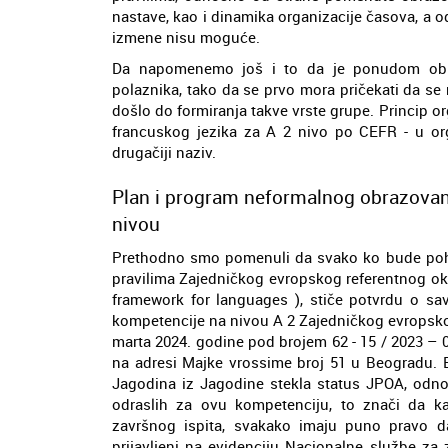
nastave, kao i dinamika organizacije časova, a o
izmene nisu moguće.
Da napomenemo još i to da je ponudom obuhv
polaznika, tako da se prvo mora pričekati da se
došlo do formiranja takve vrste grupe. Princip o
francuskog jezika za A 2 nivo po CEFR - u org
drugačiji naziv.
Plan i program neformalnog obrazovan
nivou
Prethodno smo pomenuli da svako ko bude poh
pravilima Zajedničkog evropskog referentnog o
framework for languages ), stiče potvrdu o s
kompetencije na nivou A 2 Zajedničkog evropsko
marta 2024. godine pod brojem 62 - 15 / 2023 – 04 
na adresi Majke vrossime broj 51 u Beogradu. 
Jagodina iz Jagodine stekla status JPOA, odno
odraslih za ovu kompetenciju, to znači da k
završnog ispita, svakako imaju puno pravo d
prijavljeni na evidenciju Nacionalne službe za