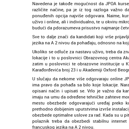
Navedena je takođe mogućnost da JPOA kursev
različite načine, pa je iz tog razloga važno 
ponuđenih opcija najviše odgovara. Naime, kur
uživo i online, ali i individualno, te u okviru mikr
budući da pdorazumeva prisustvo najmanje četv
Sve to dalje znači da kandidati koji vrše prija
jezika na A 2 nivou da pohađaju, odnosno na kojo
Ukoliko se odluče za nastavu uživo, treba da zn
lokacije i to u poslovnici Obrazovnog centra Ak
zatim u poslovnici te obrazovne institucije u K
Karađorđevića broj 23 i u Akademiji Oxford Beogr
U slučaju da nekome više odgovaraju online JP
ima pravo da pohađa sa bilo koje lokacije. Nara
opisani način i upisati se. Vrlo je važno da k
imaju na umu da određene tehničke zahteve mora
mestu obezbede odgovarajući uređaj preko k
prethodno dobijenim uputstvima izvrše instalaci
obezbede optimalne uslove za rad. Kada su u pita
polaznik treba da obezbedi stabilnu interne
francuskog jezika na A 2 nivou.