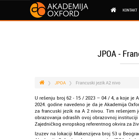
KONTAKT
JPOA - Franc
JPOA
Francuski jezik A2 nivo
U rešenju broj 62 - 15 / 2023 – 04 / 4, a koje je
2024. godine navedeno je da je Akademija Oxfo
za francuski jezik na A 2 nivou. Tim rešenjem 
obrazovanja odraslih ovoj obrazovnoj instituciji
Zajedničkog evropskog referentnog okvira za žive
Izuzev na lokaciji Makenzijeva broj 53 u Beogr