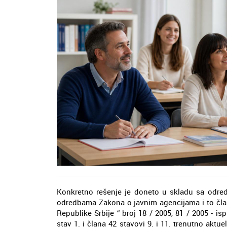
Konkretno rešenje je doneto u skladu sa odred
odredbama Zakona o javnim agencijama i to član
Republike Srbije “ broj 18 / 2005, 81 / 2005 - i
stav 1. i člana 42 stavovi 9. i 11. trenutno akt