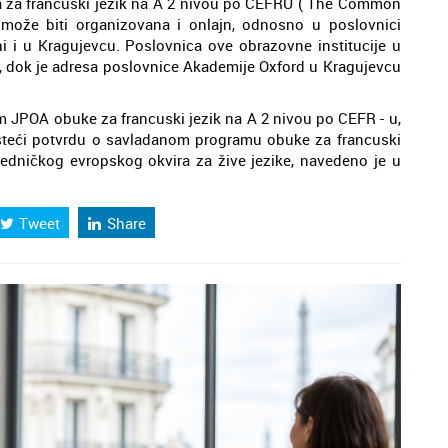
 za francuski jezik na A 2 nivou po CEFRU ( The Common
može biti organizovana i onlajn, odnosno u poslovnici
 i u Kragujevcu. Poslovnica ove obrazovne institucije u
1, dok je adresa poslovnice Akademije Oxford u Kragujevcu
m JPOA obuke za francuski jezik na A 2 nivou po CEFR - u,
 će steći potvrdu o savladanom programu obuke za francuski
edničkog evropskog okvira za žive jezike, navedeno je u
Tweet
Share