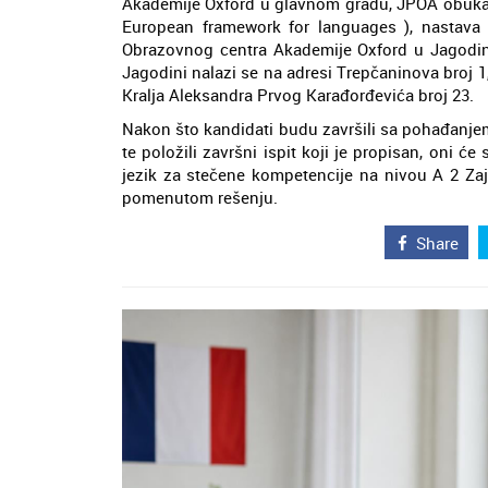
Akademije Oxford u glavnom gradu, JPOA obuka
European framework for languages ), nastava 
Obrazovnog centra Akademije Oxford u Jagodini
Jagodini nalazi se na adresi Trepčaninova broj 
Kralja Aleksandra Prvog Karađorđevića broj 23.
Nakon što kandidati budu završili sa pohađanje
te položili završni ispit koji je propisan, oni
jezik za stečene kompetencije na nivou A 2 Zaj
pomenutom rešenju.
Share