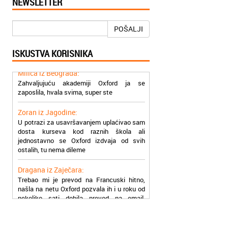
NEWSLETTER
Mogu da pohvalim sve zaposlene u
Akademiji Oxford u Nišu jer su stvarno
profesionalni i prenose znanje na odličan
POŠALJI
način
ISKUSTVA KORISNIKA
Milica iz Beograda:
Zahvaljujuću akademiji Oxford ja se
zaposlila, hvala svima, super ste
Zoran iz Jagodine:
U potrazi za usavršavanjem uplaćivao sam
dosta kurseva kod raznih škola ali
jednostavno se Oxford izdvaja od svih
ostalih, tu nema dileme
Dragana iz Zaječara:
Trebao mi je prevod na Francuski hitno,
našla na netu Oxford pozvala ih i u roku od
nekoliko sati dobila prevod na email,
stvarno su super
Petar iz Paraćina:
Završio kurs za automehaničara, zaposlio