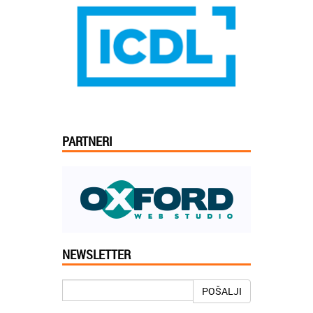
PARTNERI
Jelena iz Niša:
Mogu da pohvalim sve zaposlene u
NEWSLETTER
Akademiji Oxford u Nišu jer su stvarno
profesionalni i prenose znanje na odličan
način
POŠALJI