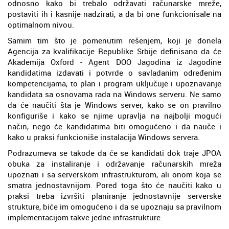
odnosno kako bi trebalo održavati računarske mreže,
postaviti ih i kasnije nadzirati, a da bi one funkcionisale na
optimalnom nivou.
Samim tim što je pomenutim rešenjem, koji je donela
Agencija za kvalifikacije Republike Srbije definisano da će
Akademija Oxford - Agent DOO Jagodina iz Jagodine
kandidatima izdavati i potvrde o savladanim određenim
kompetencijama, to plan i program uključuje i upoznavanje
kandidata sa osnovama rada na Windows serveru. Ne samo
da će naučiti šta je Windows server, kako se on pravilno
konfiguriše i kako se njime upravlja na najbolji mogući
način, nego će kandidatima biti omogućeno i da nauče i
kako u praksi funkcioniše instalacija Windows servera.
Podrazumeva se takođe da će se kandidati dok traje JPOA
obuka za instaliranje i održavanje računarskih mreža
upoznati i sa serverskom infrastrukturom, ali onom koja se
smatra jednostavnijom. Pored toga što će naučiti kako u
praksi treba izvršiti planiranje jednostavnije serverske
strukture, biće im omogućeno i da se upoznaju sa pravilnom
implementacijom takve jedne infrastrukture.