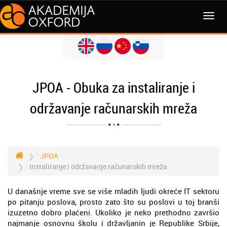
JPOA - Obuka za instaliranje i
održavanje računarskih mreža
JPOA
Instaliranje i održavanje računarskih mreža
U današnje vreme sve se više mladih ljudi okreće IT sektoru
po pitanju poslova, prosto zato što su poslovi u toj branši
izuzetno dobro plaćeni. Ukoliko je neko prethodno završio
najmanje osnovnu školu i državljanin je Republike Srbije,