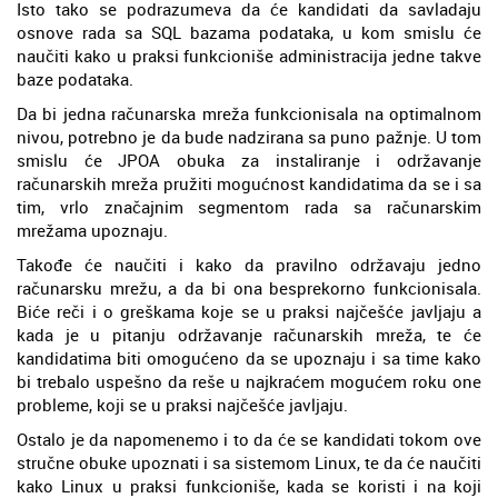
Isto tako se podrazumeva da će kandidati da savladaju
osnove rada sa SQL bazama podataka, u kom smislu će
naučiti kako u praksi funkcioniše administracija jedne takve
baze podataka.
Da bi jedna računarska mreža funkcionisala na optimalnom
nivou, potrebno je da bude nadzirana sa puno pažnje. U tom
smislu će JPOA obuka za instaliranje i održavanje
računarskih mreža pružiti mogućnost kandidatima da se i sa
tim, vrlo značajnim segmentom rada sa računarskim
mrežama upoznaju.
Takođe će naučiti i kako da pravilno održavaju jedno
računarsku mrežu, a da bi ona besprekorno funkcionisala.
Biće reči i o greškama koje se u praksi najčešće javljaju a
kada je u pitanju održavanje računarskih mreža, te će
kandidatima biti omogućeno da se upoznaju i sa time kako
bi trebalo uspešno da reše u najkraćem mogućem roku one
probleme, koji se u praksi najčešće javljaju.
Ostalo je da napomenemo i to da će se kandidati tokom ove
stručne obuke upoznati i sa sistemom Linux, te da će naučiti
kako Linux u praksi funkcioniše, kada se koristi i na koji