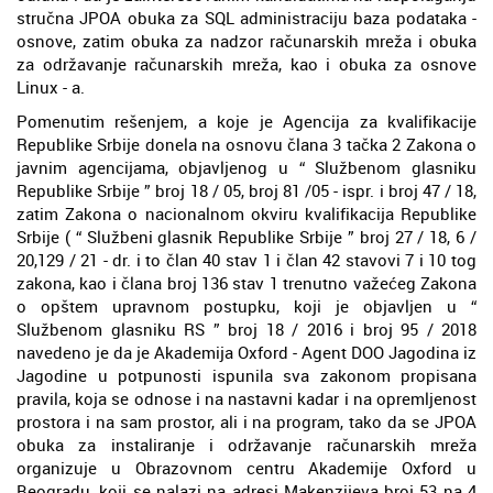
stručna JPOA obuka za SQL administraciju baza podataka -
osnove, zatim obuka za nadzor računarskih mreža i obuka
za održavanje računarskih mreža, kao i obuka za osnove
Linux - a.
Pomenutim rešenjem, a koje je Agencija za kvalifikacije
Republike Srbije donela na osnovu člana 3 tačka 2 Zakona o
javnim agencijama, objavljenog u “ Službenom glasniku
Republike Srbije ” broj 18 / 05, broj 81 /05 - ispr. i broj 47 / 18,
zatim Zakona o nacionalnom okviru kvalifikacija Republike
Srbije ( “ Službeni glasnik Republike Srbije ” broj 27 / 18, 6 /
20,129 / 21 - dr. i to član 40 stav 1 i član 42 stavovi 7 i 10 tog
zakona, kao i člana broj 136 stav 1 trenutno važećeg Zakona
o opštem upravnom postupku, koji je objavljen u “
Službenom glasniku RS ” broj 18 / 2016 i broj 95 / 2018
navedeno je da je Akademija Oxford - Agent DOO Jagodina iz
Jagodine u potpunosti ispunila sva zakonom propisana
pravila, koja se odnose i na nastavni kadar i na opremljenost
prostora i na sam prostor, ali i na program, tako da se JPOA
obuka za instaliranje i održavanje računarskih mreža
organizuje u Obrazovnom centru Akademije Oxford u
Beogradu, koji se nalazi na adresi Makenzijeva broj 53 na 4