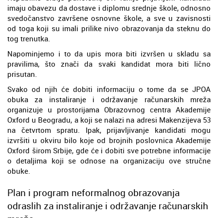
imaju obavezu da dostave i diplomu srednje škole, odnosno
svedočanstvo završene osnovne škole, a sve u zavisnosti
od toga koji su imali prilike nivo obrazovanja da steknu do
tog trenutka.
Napominjemo i to da upis mora biti izvršen u skladu sa
pravilima, što znači da svaki kandidat mora biti lično
prisutan.
Svako od njih će dobiti informaciju o tome da se JPOA
obuka za instaliranje i održavanje računarskih mreža
organizuje u prostorijama Obrazovnog centra Akademije
Oxford u Beogradu, a koji se nalazi na adresi Makenzijeva 53
na četvrtom spratu. Ipak, prijavljivanje kandidati mogu
izvršiti u okviru bilo koje od brojnih poslovnica Akademije
Oxford širom Srbije, gde će i dobiti sve potrebne informacije
o detaljima koji se odnose na organizaciju ove stručne
obuke.
Plan i program neformalnog obrazovanja
odraslih za instaliranje i održavanje računarskih