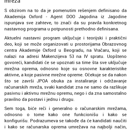
mreža
S obzirom na to da je pomenutim rešenjem definisano da
Akademija Oxford - Agent DOO Jagodina iz Jagodine
ispunjava sve zahteve, to znači da su pravila konkretnog
nastavnog programa u potpunosti prethodno definisana.
Aktuelni nastavni program uključuje i teorijski i praktični
deo, koji se može organizovati u prostorijama Obrazovnog
centra Akademije Oxford u Beogradu, na Vračaru, koji se
nalazi na adresi Makenzijeva 53 na IV spratu. Uopšteno
govoreći, kandidati će se upoznati sa time šta sve uključuje
mrežna oprema, odnosno koje su osnovne karakteristike
aktivne, a koje pasivne mrežne opreme. Očekuje se da nakon
što se završi JPOA obuka za instaliranje i održavanje
računarskih mreža, svaki kandidat zna ne samo da razlikuje
pasivnu i aktivnu mrežnu opremu, nego i da zna samostalno
pravilno da postavi i jednu i drugu.
Sem toga, biće reči i generalno o računarskim mrežama,
odnosno o tome kako one funkcionišu i kako se
konfigurišu. Podrazumeva se takođe da će kandidati naučiti
i kako se računarska oprema umrežava na najbolji način,