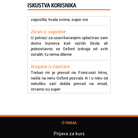
Milica iz Beograda:
ISKUSTVA KORISNIKA
Zahvaljujuću akademiji Oxford ja se
zaposlila, hvala svima, super ste
Zoran iz Jagodine:
U potrazi za usavršavanjem uplaćivao sam
dosta kurseva kod raznih škola ali
jednostavno se Oxford izdvaja od svih
ostalih, tu nema dileme
Dragana iz Zaječara:
Trebao mi je prevod na Francuski hitno,
našla na netu Oxford pozvala ih i u roku od
nekoliko sati dobila prevod na email,
stvarno su super
Petar iz Paraćina:
Završio kurs za automehaničara, zaposlio
se, ja ljudi ne znam šta bi radio sada da ne
postojite, Hvala Vam
O NAMA
Natasa iz Kraljeva:
Najbolji knjigovodstveni program! Sa
Prijava za kurs
lakoćom sam savladala tromesečni kurs