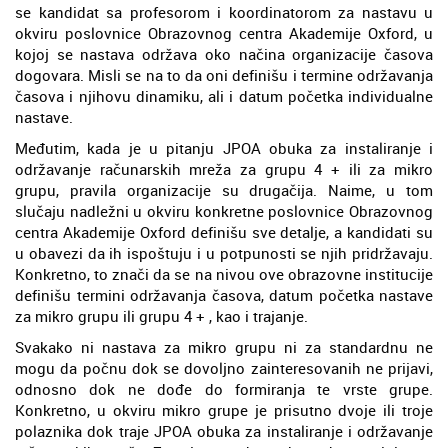
se kandidat sa profesorom i koordinatorom za nastavu u
okviru poslovnice Obrazovnog centra Akademije Oxford, u
kojoj se nastava održava oko načina organizacije časova
dogovara. Misli se na to da oni definišu i termine održavanja
časova i njihovu dinamiku, ali i datum početka individualne
nastave.
Međutim, kada je u pitanju JPOA obuka za instaliranje i
održavanje računarskih mreža za grupu 4 + ili za mikro
grupu, pravila organizacije su drugačija. Naime, u tom
slučaju nadležni u okviru konkretne poslovnice Obrazovnog
centra Akademije Oxford definišu sve detalje, a kandidati su
u obavezi da ih ispoštuju i u potpunosti se njih pridržavaju.
Konkretno, to znači da se na nivou ove obrazovne institucije
definišu termini održavanja časova, datum početka nastave
za mikro grupu ili grupu 4 + , kao i trajanje.
Svakako ni nastava za mikro grupu ni za standardnu ne
mogu da počnu dok se dovoljno zainteresovanih ne prijavi,
odnosno dok ne dođe do formiranja te vrste grupe.
Konkretno, u okviru mikro grupe je prisutno dvoje ili troje
polaznika dok traje JPOA obuka za instaliranje i održavanje