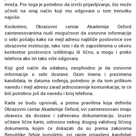
mreža. Pre toga je potrebno da izvrši prijavljivanje, što može
učiniti na onaj način koji mu odgovara u tom trenutku
najviše.
Konkretno, Obrazovni centar Akademije Oxford
zainteresovanima nudi mogućnost da osnovne informacije
o sebi pošalju kako na mejl adresu najbliže poslovnice ove
obrazovne institucije, tako isto i da ih zaposlenima u okviru
konkretne poslovnice izdiktiraju ili lično, a mogu i preko
telefona ako im tako više odgovara.
Koji god način da odaberu, neophodno je da osnovne
informacije o sebi dostave. Osim imena i prezimena
kandidata, te datuma rođenja, potrebno je da tom prilikom
navedu i mejl adresu zarad jednostavnije komunikacije, te će
biti potrebno još da navedu i broj telefona.
Kada se budu upisivali, a prema pravilima koja definiše
Obrazovni centar Akademije Oxford, svi zainteresovani imaju
obavezu da dostave i zahtevanu dokumentaciju. Izuzev
očitane lične karte, odnosno nekog drugog validnog ličnog
dokumenta, kojim će dokazati da su prema zakonima
Republike Srbije punoletni, svi ranije prijavljeni kandidati