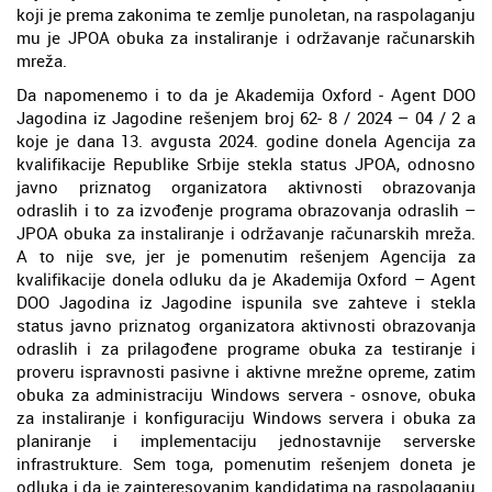
koji je prema zakonima te zemlje punoletan, na raspolaganju
mu je JPOA obuka za instaliranje i održavanje računarskih
mreža.
Da napomenemo i to da je Akademija Oxford - Agent DOO
Jagodina iz Jagodine rešenjem broj 62- 8 / 2024 – 04 / 2 a
koje je dana 13. avgusta 2024. godine donela Agencija za
kvalifikacije Republike Srbije stekla status JPOA, odnosno
javno priznatog organizatora aktivnosti obrazovanja
odraslih i to za izvođenje programa obrazovanja odraslih –
JPOA obuka za instaliranje i održavanje računarskih mreža.
A to nije sve, jer je pomenutim rešenjem Agencija za
kvalifikacije donela odluku da je Akademija Oxford – Agent
DOO Jagodina iz Jagodine ispunila sve zahteve i stekla
status javno priznatog organizatora aktivnosti obrazovanja
odraslih i za prilagođene programe obuka za testiranje i
proveru ispravnosti pasivne i aktivne mrežne opreme, zatim
obuka za administraciju Windows servera - osnove, obuka
za instaliranje i konfiguraciju Windows servera i obuka za
planiranje i implementaciju jednostavnije serverske
infrastrukture. Sem toga, pomenutim rešenjem doneta je
odluka i da je zainteresovanim kandidatima na raspolaganju