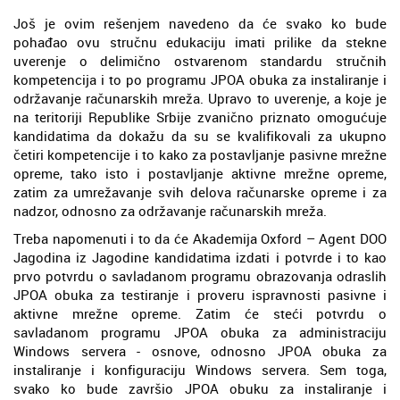
Još je ovim rešenjem navedeno da će svako ko bude
pohađao ovu stručnu edukaciju imati prilike da stekne
uverenje o delimično ostvarenom standardu stručnih
kompetencija i to po programu JPOA obuka za instaliranje i
održavanje računarskih mreža. Upravo to uverenje, a koje je
na teritoriji Republike Srbije zvanično priznato omogućuje
kandidatima da dokažu da su se kvalifikovali za ukupno
četiri kompetencije i to kako za postavljanje pasivne mrežne
opreme, tako isto i postavljanje aktivne mrežne opreme,
zatim za umrežavanje svih delova računarske opreme i za
nadzor, odnosno za održavanje računarskih mreža.
Treba napomenuti i to da će Akademija Oxford – Agent DOO
Jagodina iz Jagodine kandidatima izdati i potvrde i to kao
prvo potvrdu o savladanom programu obrazovanja odraslih
JPOA obuka za testiranje i proveru ispravnosti pasivne i
aktivne mrežne opreme. Zatim će steći potvrdu o
savladanom programu JPOA obuka za administraciju
Windows servera - osnove, odnosno JPOA obuka za
instaliranje i konfiguraciju Windows servera. Sem toga,
svako ko bude završio JPOA obuku za instaliranje i