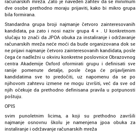
računarskih mreža. Zato je naveden zahtev da se minimum
dve osobe prethodno moraju prijaviti, kako bi mikro grupa
bila formirana.
Standardna grupa broji najmanje četvoro zainteresovanih
kandidata, pa zato i nosi naziv grupa 4 + . U konkretnom
slučaju to znači da JPOA obuka za instaliranje i održavanje
računarskih mreža neće moći da bude organizovana dok se
ne prijavi najmanje četvoro zainteresovanih kandidata, posle
čega će nadležni u okviru konkretne poslovnice Obrazovnog
centra Akademije Oxford oformirati grupu i definisati sve
ranije pomenute detalje, posle čega će prijavljenim
kandidatima sve to predočiti, uz napomenu da se po
njihovom zahtevu izmene ne mogu izvršiti, već da sve od
njih očekuje da prethodno definisana pravila u potpunosti
poštuju.
OPIS
svim punoletnim licima, a koji su prethodno završili
najmanje osnovnu školu je namenjena jpoa obuka za
instaliranje i održavanje računarskih mreža