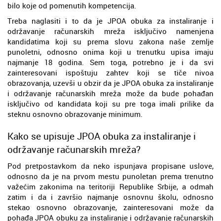
bilo koje od pomenutih kompetencija.
Treba naglasiti i to da je JPOA obuka za instaliranje i
održavanje računarskih mreža isključivo namenjena
kandidatima koji su prema slovu zakona naše zemlje
punoletni, odnosno onima koji u trenutku upisa imaju
najmanje 18 godina. Sem toga, potrebno je i da svi
zainteresovani ispoštuju zahtev koji se tiče nivoa
obrazovanja, uzevši u obzir da je JPOA obuka za instaliranje
i održavanje računarskih mreža može da bude pohađan
isključivo od kandidata koji su pre toga imali prilike da
steknu osnovno obrazovanje minimum.
Kako se upisuje JPOA obuka za instaliranje i
održavanje računarskih mreža?
Pod pretpostavkom da neko ispunjava propisane uslove,
odnosno da je na prvom mestu punoletan prema trenutno
važećim zakonima na teritoriji Republike Srbije, a odmah
zatim i da i završio najmanje osnovnu školu, odnosno
stekao osnovno obrazovanje, zainteresovani može da
pohađa JPOA obuku za instaliranje i održavanje računarskih