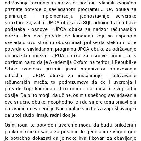
održavanje računarskih mreža će postati i vlasnik zvanično
priznate potvrde o savladanom programu JPOA obuka za
planiranje i implementaciju jednostavnije serverske
strukture za, zatim JPOA obuka za SQL administraciju baze
podataka - osnove i JPOA obuka za nadzor računarskih
mreža. Još dve potvrde će kandidati koji sa uspehom
savladaju ovu stručnu obuku imati prilike da steknu i to je
potvrda o savladanom programu JPOA obuka za održavanje
računarskih mreža i JPOA obuka za osnove Linux - a. s
obzirom na to da je Akademija Oxford na teritoriji Republike
Srbije zvanično priznati javni organizator obrazovanja
odraslih - JPOA obuka za instaliranje i održavanje
računarskih mreža, to podrazumeva da će i uverenja i
potvrde koje kandidati stiču moći i da upišu u svoj radni
dosije. Da bi to mogli da učine, osim uspešnog savladavanja
ove stručne obuke, neophodno je i da su pre toga prijavljeni
na zvaničnu evidenciju Nacionalne službe za zapošljavanje i
da u toj službi imaju radni dosije.
Osim toga, te potvrde i uverenje mogu da budu priloženi i
prilikom konkurisanja za posaom te generalno svugde gde
je potrebno dokazati da je neko kvalifikovan za obavljanje