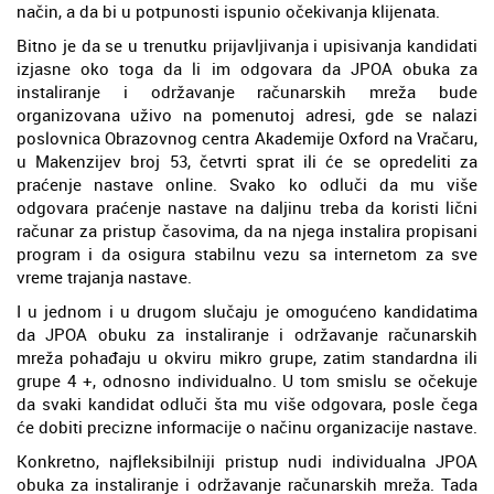
način, a da bi u potpunosti ispunio očekivanja klijenata.
Bitno je da se u trenutku prijavljivanja i upisivanja kandidati
izjasne oko toga da li im odgovara da JPOA obuka za
instaliranje i održavanje računarskih mreža bude
organizovana uživo na pomenutoj adresi, gde se nalazi
poslovnica Obrazovnog centra Akademije Oxford na Vračaru,
u Makenzijev broj 53, četvrti sprat ili će se opredeliti za
praćenje nastave online. Svako ko odluči da mu više
odgovara praćenje nastave na daljinu treba da koristi lični
računar za pristup časovima, da na njega instalira propisani
program i da osigura stabilnu vezu sa internetom za sve
vreme trajanja nastave.
I u jednom i u drugom slučaju je omogućeno kandidatima
da JPOA obuku za instaliranje i održavanje računarskih
mreža pohađaju u okviru mikro grupe, zatim standardna ili
grupe 4 +, odnosno individualno. U tom smislu se očekuje
da svaki kandidat odluči šta mu više odgovara, posle čega
će dobiti precizne informacije o načinu organizacije nastave.
Konkretno, najfleksibilniji pristup nudi individualna JPOA
obuka za instaliranje i održavanje računarskih mreža. Tada