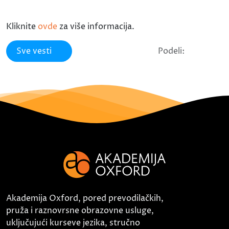
Kliknite
ovde
za više informacija.
Sve vesti
Podeli:
Akademija Oxford, pored prevodilačkih,
pruža i raznovrsne obrazovne usluge,
uključujući kurseve jezika, stručno