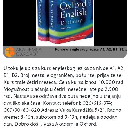
U toku je upis za kurs engleskog jezika za nivoe A1, A2,
B1 i B2. Broj mesta je ograničen, požurite, prijavite se!
Kurs traje četiri meseca. Cena kursa iznosi 10.000 rsd.
Mogućnost plaćanja u četiri mesečne rate po 2.500
rsd. Nastava se održava dva puta nedeljno u trajanju
dva školska časa. Kontakt telefoni: 026/616-374;
069/30-80-620 Adresa: Vuka Karadžića 5/21. Radno
vreme: 8-16h, subotom od 9-13h, nedelja slobodan
dan. Dobro došli, Vaša Akademija Oxford.