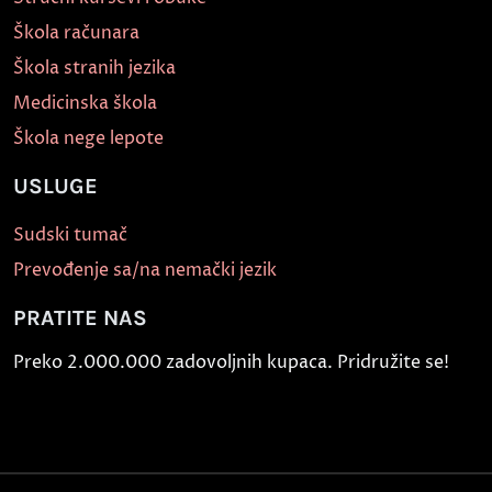
Škola računara
Škola stranih jezika
Medicinska škola
Škola nege lepote
USLUGE
Sudski tumač
Prevođenje sa/na nemački jezik
PRATITE NAS
Preko 2.000.000 zadovoljnih kupaca. Pridružite se!